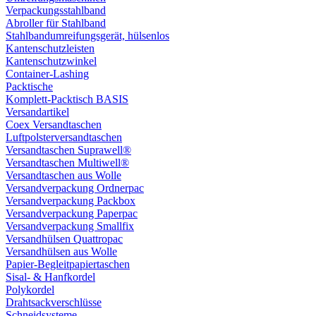
Verpackungsstahlband
Abroller für Stahlband
Stahlbandumreifungsgerät, hülsenlos
Kantenschutzleisten
Kantenschutzwinkel
Container-Lashing
Packtische
Komplett-Packtisch BASIS
Versandartikel
Coex Versandtaschen
Luftpolsterversandtaschen
Versandtaschen Suprawell®
Versandtaschen Multiwell®
Versandtaschen aus Wolle
Versandverpackung Ordnerpac
Versandverpackung Packbox
Versandverpackung Paperpac
Versandverpackung Smallfix
Versandhülsen Quattropac
Versandhülsen aus Wolle
Papier-Begleitpapiertaschen
Sisal- & Hanfkordel
Polykordel
Drahtsackverschlüsse
Schneidsysteme