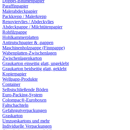
Doppel-Bitumenpapier
Paraffinpapier
Malerabdeckpapier
Packkrepp / Malerkrepp
Renoviervlies / Abdeckvlies
Abdeckpappe / Milchtütenpapier
Rohfilzpappe
Hohlkammerplatten
Antirutschpapier & -pappen
Maschinenholzpappe (Finnpappe)
Wabenplatten-Zwischenlagen
Zwischenlagenkarton
Graukarton einseitig glatt, ungeklebt
Graukarton beidseitig glatt, geklebt
Kopierpapier
Wellpapp-Produkte
Container
Selbstschließende Böden
Euro-Packing-System
Colompac®-Euroboxen
Faltschachteln
Gefahrgutverpackungen
Graskarton
Umzugskartons und mehr
Individuelle Verpackungen