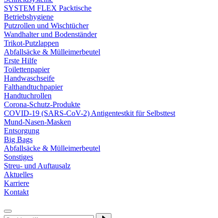
SYSTEM FLEX Packtische
Betriebshygiene
Putzrollen und Wischtücher
Wandhalter und Bodenständer
Trikot-Putzlappen
Abfallsäcke & Mülleimerbeutel
Erste Hilfe
Toilettenpapier
Handwaschseife
Falthandtuchpapier
Handtuchrollen
Corona-Schutz-Produkte
COVID-19 (SARS-CoV-2) Antigentestkit für Selbsttest
Mund-Nasen-Masken
Entsorgung
Big Bags
Abfallsäcke & Mülleimerbeutel
Sonstiges
Streu- und Auftausalz
Aktuelles
Karriere
Kontakt