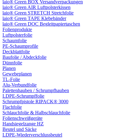
laio® Green BOX Versandverpackungen
laio® Green AIR Luftpolsterkissen
laio® Green STRETCH Stretchfolie
laio® Green TAPE Klebebänder
laio® Green DOC Begleitpapiertaschen
Folienprodukte
Luftpolsterfolie
Schaumfolie
PE-Schaumprofile
Deckblattfolie
Baufolie / Abdeckfolie
Dünnfolie
Planen
Gewebeplanen
TL-Folie
Alu-Verbundfolie
Palettenhauben / Schrumpfhauben
LDPE-Schrumpffolie
Schrumpfpistole RIPACK® 3000
Flachfolie
Schlauchfolie & Halbschlauchfolie
Folienschweißgeräte
Handsiegelzange HZ
Beutel und Säcke
LDPE-Wiederverschlussbeutel