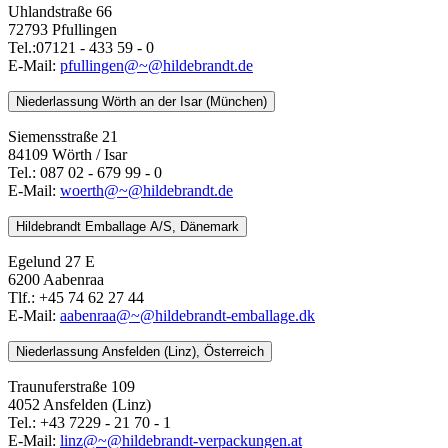
Uhlandstraße 66
72793 Pfullingen
Tel.:07121 - 433 59 - 0
E-Mail:
pfullingen@~@hildebrandt.de
Niederlassung Wörth an der Isar (München)
Siemensstraße 21
84109 Wörth / Isar
Tel.: 087 02 - 679 99 - 0
E-Mail:
woerth@~@hildebrandt.de
Hildebrandt Emballage A/S, Dänemark
Egelund 27 E
6200 Aabenraa
Tlf.: +45 74 62 27 44
E-Mail:
aabenraa@~@hildebrandt-emballage.dk
Niederlassung Ansfelden (Linz), Österreich
Traunuferstraße 109
4052 Ansfelden (Linz)
Tel.: +43 7229 - 21 70 - 1
E-Mail:
linz@~@hildebrandt-verpackungen.at