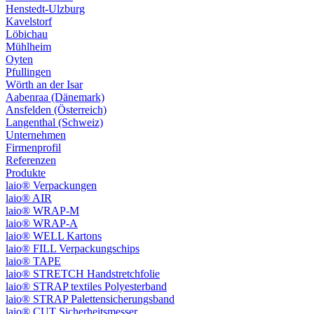
Henstedt-Ulzburg
Kavelstorf
Löbichau
Mühlheim
Oyten
Pfullingen
Wörth an der Isar
Aabenraa (Dänemark)
Ansfelden (Österreich)
Langenthal (Schweiz)
Unternehmen
Firmenprofil
Referenzen
Produkte
laio® Verpackungen
laio® AIR
laio® WRAP-M
laio® WRAP-A
laio® WELL Kartons
laio® FILL Verpackungschips
laio® TAPE
laio® STRETCH Handstretchfolie
laio® STRAP textiles Polyesterband
laio® STRAP Palettensicherungsband
laio® CUT Sicherheitsmesser