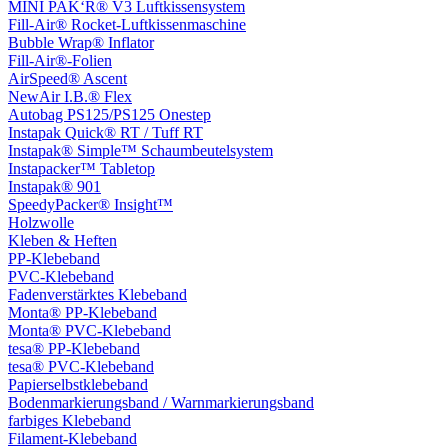
MINI PAK‘R® V3 Luftkissensystem
Fill-Air® Rocket-Luftkissenmaschine
Bubble Wrap® Inflator
Fill-Air®-Folien
AirSpeed® Ascent
NewAir I.B.® Flex
Autobag PS125/PS125 Onestep
Instapak Quick® RT / Tuff RT
Instapak® Simple™ Schaumbeutelsystem
Instapacker™ Tabletop
Instapak® 901
SpeedyPacker® Insight™
Holzwolle
Kleben & Heften
PP-Klebeband
PVC-Klebeband
Fadenverstärktes Klebeband
Monta® PP-Klebeband
Monta® PVC-Klebeband
tesa® PP-Klebeband
tesa® PVC-Klebeband
Papierselbstklebeband
Bodenmarkierungsband / Warnmarkierungsband
farbiges Klebeband
Filament-Klebeband