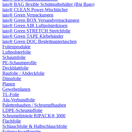
laio® BAG flexible Schüttgutbehälter (Big Bags)
laio® CLEAN Power-Wischtücher
laio® Green Verpackungen
laio® Green BOX Versandverpackungen
laio® Green AIR Luftpolsterkissen
laio® Green STRETCH Stretchfolie
laio® Green TAPE Klebebänder
laio® Green DOC Begleitpapiertaschen
Folienprodukte
Luftpolsterfolie
Schaumfolie
PE-Schaumprofile
Deckblattfolie
Baufolie / Abdeckfolie
Dünnfolie
Planen
Gewebeplanen
TL-Folie
Alu-Verbundfolie
Palettenhauben / Schrumpfhauben
LDPE-Schrumpffolie
Schrumpfpistole RIPACK® 3000
Flachfolie
Schlauchfolie & Halbschlauchfolie
Folienschweißgeräte