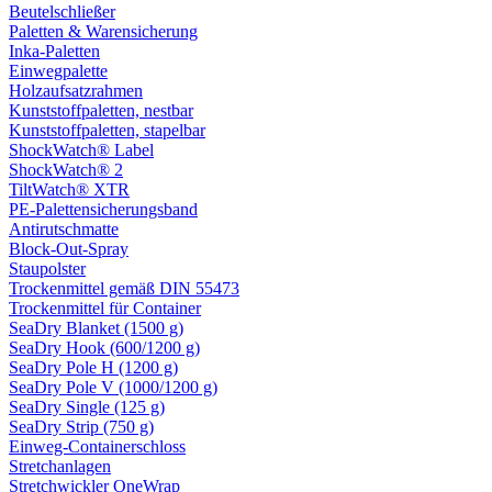
Beutelschließer
Paletten & Warensicherung
Inka-Paletten
Einwegpalette
Holzaufsatzrahmen
Kunststoffpaletten, nestbar
Kunststoffpaletten, stapelbar
ShockWatch® Label
ShockWatch® 2
TiltWatch® XTR
PE-Palettensicherungsband
Antirutschmatte
Block-Out-Spray
Staupolster
Trockenmittel gemäß DIN 55473
Trockenmittel für Container
SeaDry Blanket (1500 g)
SeaDry Hook (600/1200 g)
SeaDry Pole H (1200 g)
SeaDry Pole V (1000/1200 g)
SeaDry Single (125 g)
SeaDry Strip (750 g)
Einweg-Containerschloss
Stretchanlagen
Stretchwickler OneWrap