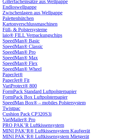
Gitterfacheinsätze aus Wellpappe
Endloswellpappe
Zwischenlagen aus Wellpappe
Palettenhütchen
Kartonverschlussmaschinen
Füll- & Polstersysteme
laio® FILL Verpackungschips
SpeedMan® Basic
SpeedMan® Classic
SpeedMan® Pro
SpeedMan® Max
SpeedMan® Flex
SpeedMan® Wheel
PaperJet®
PaperJet® Fit
VariProtect® 800
FormPack Standard Luftpolsterpapier
FormPack Box Luftpolsterpapier
SpeedMan Box® – mobiles Polstersystem
Twistpac
Cushion Pack CP320S3i
VariMailer® Pro
PRO PAK’R Luftkissensystem
MINI PAK‘R® Luftkissensystem Kaufgerät
MINI PAK‘R® Luftkissensystem Mietgerät