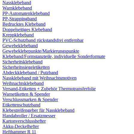
Nassklebeband
Warnklebeband
PP-Automatenklebeband
PP-Strappingband
Bedrucktes Klebeband
Doppelseitiges Klebeband
Kreppklebeband
PVC-Schutzband rückstandsfrei entfernbar
Gewebeklebeband
Gewebeklebepunkte/Markierungspunkte
Klebeband/Formstanzteile, individuelle Sonderformate
Sicherheitsklebeband
Sicherheitssiegeletiketten
Abdeckklebeband / Putzband
Nassklebeband mit Weihnachtsmotiven
Weihnachtsklebeband
Versand-Etiketten + Zubehör Thermotransferfolie
Warnetiketten & Spender
Verschlussmarken & Spender
Etikettenschutzband
Klebestreifengeber für Nassklebeband
Handabroller / Ersatzmesser
Kartonverschlusshefter
Akku-Deckelhefter
Hefthammer R 11