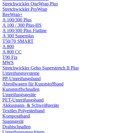
Stretchwickler OneWrap Plus
Stretchwickler ProWrap
BeeWrap+
A 100/300 Plus
A 100 / 300 Plus-HS
A 100/300 Plus Flatline
A 300 Superplus
T50/70 SMART
A 800
A 800 CC
T90 Fix
MWS
Stretchwickler Geho Superstretch II Plus
Umreifungssysteme
PP-Umreifungsband
Abrollwagen für Kunststoffband
Kunststoffschnallen
Umreifungsgeräte
PET-Umreifungsband
Akkuspann- & Schweißgeräte
Textiles Polyesterband
Kompositband
Spanngerät
Drahtschnallen
Umreifungsmaschinen