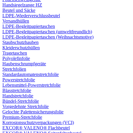
Handsiegelzange HZ
Beutel und Säcke
LDPE-Wiederverschlussbeutel
Versandhüllen
LDPE-Begleitpapiertaschen
LDPE-Begleitpapiertaschen (umweltfreundlich)
LDPE-Begleitpapiertaschen (Weihnachtsmotive)
Staubschutzhauben
Kleiderschutzhüllen
Tragetaschen
Polyolefinfolie
Haubenschrumpfgeräte
Stretchfolien
Standardautomatenstretchfolie
Powerstretchfolie
Lebensmittel-Powerstretchfolie
Blasstretchfolie
Handstretchfolie
Bündel-Stretchfolie
Vorgedehnte Stretchfolie
Gelochte Palettensicherungsfolie
Premium-Stretchfolie
Korrosionsschutzverpackungen (VCI)
EXCOR® VALENO® Flachbeutel