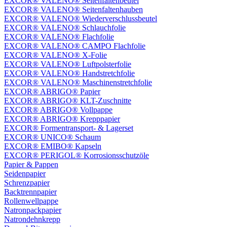
EXCOR® VALENO® Seitenfaltenbeutel
EXCOR® VALENO® Seitenfaltenhauben
EXCOR® VALENO® Wiederverschlussbeutel
EXCOR® VALENO® Schlauchfolie
EXCOR® VALENO® Flachfolie
EXCOR® VALENO® CAMPO Flachfolie
EXCOR® VALENO® X-Folie
EXCOR® VALENO® Luftpolsterfolie
EXCOR® VALENO® Handstretchfolie
EXCOR® VALENO® Maschinenstretchfolie
EXCOR® ABRIGO® Papier
EXCOR® ABRIGO® KLT-Zuschnitte
EXCOR® ABRIGO® Vollpappe
EXCOR® ABRIGO® Krepppapier
EXCOR® Formentransport- & Lagerset
EXCOR® UNICO® Schaum
EXCOR® EMIBO® Kapseln
EXCOR® PERIGOL® Korrosionsschutzöle
Papier & Pappen
Seidenpapier
Schrenzpapier
Backtrennpapier
Rollenwellpappe
Natronpackpapier
Natrondehnkrepp