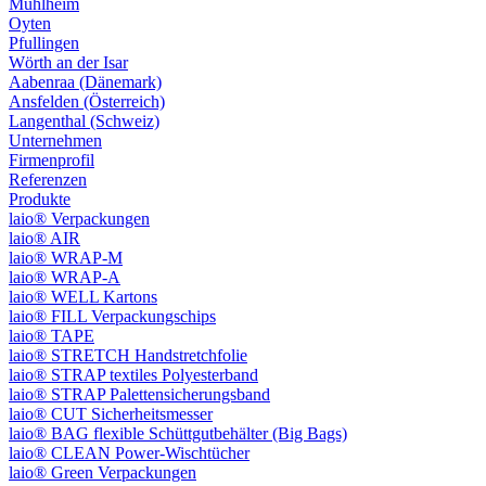
Mühlheim
Oyten
Pfullingen
Wörth an der Isar
Aabenraa (Dänemark)
Ansfelden (Österreich)
Langenthal (Schweiz)
Unternehmen
Firmenprofil
Referenzen
Produkte
laio® Verpackungen
laio® AIR
laio® WRAP-M
laio® WRAP-A
laio® WELL Kartons
laio® FILL Verpackungschips
laio® TAPE
laio® STRETCH Handstretchfolie
laio® STRAP textiles Polyesterband
laio® STRAP Palettensicherungsband
laio® CUT Sicherheitsmesser
laio® BAG flexible Schüttgutbehälter (Big Bags)
laio® CLEAN Power-Wischtücher
laio® Green Verpackungen