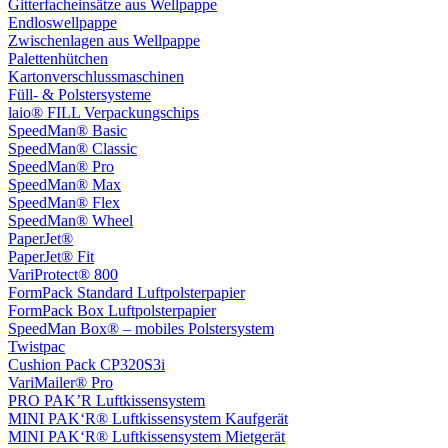
Gitterfacheinsätze aus Wellpappe
Endloswellpappe
Zwischenlagen aus Wellpappe
Palettenhütchen
Kartonverschlussmaschinen
Füll- & Polstersysteme
laio® FILL Verpackungschips
SpeedMan® Basic
SpeedMan® Classic
SpeedMan® Pro
SpeedMan® Max
SpeedMan® Flex
SpeedMan® Wheel
PaperJet®
PaperJet® Fit
VariProtect® 800
FormPack Standard Luftpolsterpapier
FormPack Box Luftpolsterpapier
SpeedMan Box® – mobiles Polstersystem
Twistpac
Cushion Pack CP320S3i
VariMailer® Pro
PRO PAK’R Luftkissensystem
MINI PAK‘R® Luftkissensystem Kaufgerät
MINI PAK‘R® Luftkissensystem Mietgerät