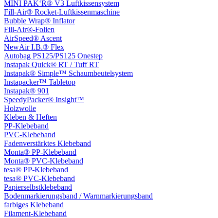
MINI PAK‘R® V3 Luftkissensystem
Fill-Air® Rocket-Luftkissenmaschine
Bubble Wrap® Inflator
Fill-Air®-Folien
AirSpeed® Ascent
NewAir I.B.® Flex
Autobag PS125/PS125 Onestep
Instapak Quick® RT / Tuff RT
Instapak® Simple™ Schaumbeutelsystem
Instapacker™ Tabletop
Instapak® 901
SpeedyPacker® Insight™
Holzwolle
Kleben & Heften
PP-Klebeband
PVC-Klebeband
Fadenverstärktes Klebeband
Monta® PP-Klebeband
Monta® PVC-Klebeband
tesa® PP-Klebeband
tesa® PVC-Klebeband
Papierselbstklebeband
Bodenmarkierungsband / Warnmarkierungsband
farbiges Klebeband
Filament-Klebeband