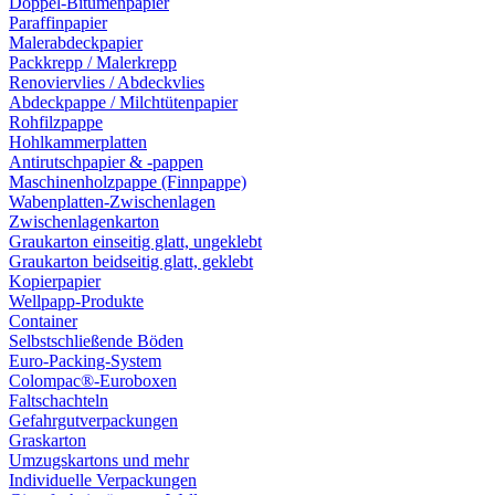
Doppel-Bitumenpapier
Paraffinpapier
Malerabdeckpapier
Packkrepp / Malerkrepp
Renoviervlies / Abdeckvlies
Abdeckpappe / Milchtütenpapier
Rohfilzpappe
Hohlkammerplatten
Antirutschpapier & -pappen
Maschinenholzpappe (Finnpappe)
Wabenplatten-Zwischenlagen
Zwischenlagenkarton
Graukarton einseitig glatt, ungeklebt
Graukarton beidseitig glatt, geklebt
Kopierpapier
Wellpapp-Produkte
Container
Selbstschließende Böden
Euro-Packing-System
Colompac®-Euroboxen
Faltschachteln
Gefahrgutverpackungen
Graskarton
Umzugskartons und mehr
Individuelle Verpackungen