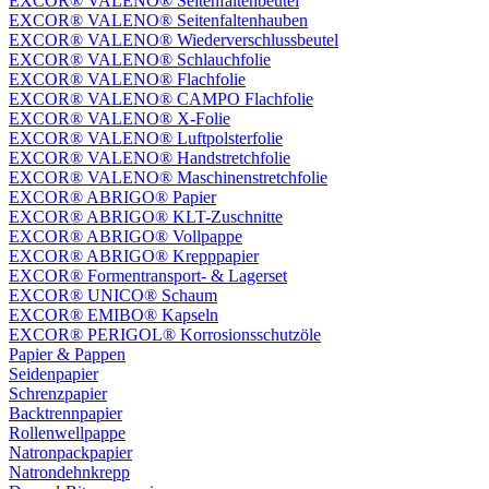
EXCOR® VALENO® Seitenfaltenbeutel
EXCOR® VALENO® Seitenfaltenhauben
EXCOR® VALENO® Wiederverschlussbeutel
EXCOR® VALENO® Schlauchfolie
EXCOR® VALENO® Flachfolie
EXCOR® VALENO® CAMPO Flachfolie
EXCOR® VALENO® X-Folie
EXCOR® VALENO® Luftpolsterfolie
EXCOR® VALENO® Handstretchfolie
EXCOR® VALENO® Maschinenstretchfolie
EXCOR® ABRIGO® Papier
EXCOR® ABRIGO® KLT-Zuschnitte
EXCOR® ABRIGO® Vollpappe
EXCOR® ABRIGO® Krepppapier
EXCOR® Formentransport- & Lagerset
EXCOR® UNICO® Schaum
EXCOR® EMIBO® Kapseln
EXCOR® PERIGOL® Korrosionsschutzöle
Papier & Pappen
Seidenpapier
Schrenzpapier
Backtrennpapier
Rollenwellpappe
Natronpackpapier
Natrondehnkrepp