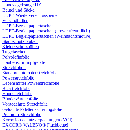
Handsiegelzange HZ
Beutel und Säcke
LDPE-Wiederverschlussbeutel
Versandhüllen
LDPE-Begleitpapiertaschen
LDPE-Begleitpapiertaschen (umweltfreundlich)
LDPE-Begleitpapiertaschen (Weihnachtsmotive)
Staubschutzhauben
Kleiderschutzhüllen
Tragetaschen
Polyolefinfolie
Haubenschrumpfgeräte
Stretchfolien
Standardautomatenstretchfolie
Powerstretchfolie
Lebensmittel-Powerstretchfolie
Blasstretchfolie
Handstretchfolie
Bündel-Stretchfolie
Vorgedehnte Stretchfolie
Gelochte Palettensicherungsfolie
Premium-Stretchfolie
Korrosionsschutzverpackungen (VCI)
EXCOR® VALENO® Flachbeutel