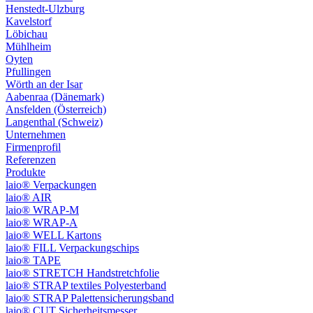
Henstedt-Ulzburg
Kavelstorf
Löbichau
Mühlheim
Oyten
Pfullingen
Wörth an der Isar
Aabenraa (Dänemark)
Ansfelden (Österreich)
Langenthal (Schweiz)
Unternehmen
Firmenprofil
Referenzen
Produkte
laio® Verpackungen
laio® AIR
laio® WRAP-M
laio® WRAP-A
laio® WELL Kartons
laio® FILL Verpackungschips
laio® TAPE
laio® STRETCH Handstretchfolie
laio® STRAP textiles Polyesterband
laio® STRAP Palettensicherungsband
laio® CUT Sicherheitsmesser