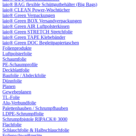
laio® BAG flexible Schüttgutbehälter (Big Bags)
laio® CLEAN Power-Wischtücher
laio® Green Verpackungen
laio® Green BOX Versandverpackungen
laio® Green AIR Luftpolsterkissen
laio® Green STRETCH Stretchfolie
laio® Green TAPE Klebebänder
laio® Green DOC Begleitpapiertaschen
Folienprodukte
Luftpolsterfolie
Schaumfolie
PE-Schaumprofile
Deckblattfolie
Baufolie / Abdeckfolie
Dünnfolie
Planen
Gewebeplanen
TL-Folie
Alu-Verbundfolie
Palettenhauben / Schrumpfhauben
LDPE-Schrumpffolie
Schrumpfpistole RIPACK® 3000
Flachfolie
Schlauchfolie & Halbschlauchfolie
Folienschweißgeräte