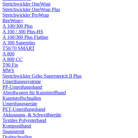
Stretchwickler OneWrap
Stretchwickler OneWrap Plus
Stretchwickler ProWrap
BeeWrap+
A 100/300 Plus
A 100 / 300 Plus-HS
A 100/300 Plus Flatline
A 300 Superplus
T50/70 SMART
A 800
A 800 CC
T90 Fix
MWS
Stretchwickler Geho Superstretch II Plus
Umreifungssysteme
PP-Umreifungsband
Abrollwagen für Kunststoffband
Kunststoffschnallen
Umreifungsgeräte
PET-Umreifungsband
Akkuspann- & Schweißgeräte
Textiles Polyesterband
Kompositband
Spanngerät
Drahtschnallen