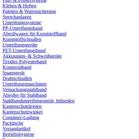
Füll- & Polstersysteme
Kleben & Heften
Paletten & Warensicherung
Stretchanlagen
Umreifungssysteme
PP-Umreifungsband
Abrollwagen für Kunststoffband
Kunststoffschnallen
Umreifungsgeräte
PET-Umreifungsband
Akkuspann- & Schweißgeräte
Textiles Polyesterband
Kompositband
Spanngerät
Drahtschnallen
Umreifungsmaschinen
Verpackungsstahlband
Abroller für Stahlband
Stahlbandumreifungsgerät, hülsenlos
Kantenschutzleisten
Kantenschutzwinkel
Container-Lashing
Packtische
Versandartikel
Betriebshygiene