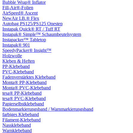
Bubble Wrap® Inflator
Fill-Air®-Folien
AirSpeed® Ascent
NewAir I.B.® Flex
Autobag PS125/PS125 Onestep
Instapak Quick® RT / Tuff RT
Instapak® Simple™ Schaumbeutelsystem
Instapacker™ Tabletop
Instapak® 901
SpeedyPacker® Insight™
Holzwolle
Kleben & Heften
PP-Klebeband
PVC-Klebeband
Fadenverstärktes Klebeband
Monta® PP-Klebeband
Monta® PVC-Klebeband
tesa® PP-Klebeband
tesa® PVC-Klebeband
Papierselbstklebeband
Bodenmarkierungsband / Warnmarkierungsband
farbiges Klebeband
Filament-Klebeband
Nassklebeband
Warnklebeband