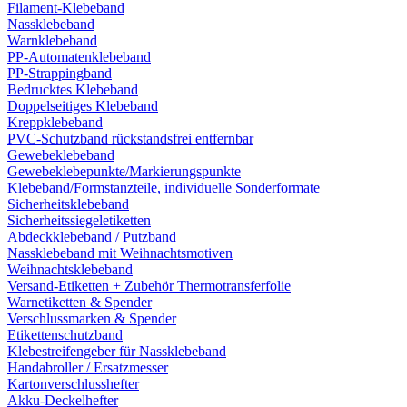
Filament-Klebeband
Nassklebeband
Warnklebeband
PP-Automatenklebeband
PP-Strappingband
Bedrucktes Klebeband
Doppelseitiges Klebeband
Kreppklebeband
PVC-Schutzband rückstandsfrei entfernbar
Gewebeklebeband
Gewebeklebepunkte/Markierungspunkte
Klebeband/Formstanzteile, individuelle Sonderformate
Sicherheitsklebeband
Sicherheitssiegeletiketten
Abdeckklebeband / Putzband
Nassklebeband mit Weihnachtsmotiven
Weihnachtsklebeband
Versand-Etiketten + Zubehör Thermotransferfolie
Warnetiketten & Spender
Verschlussmarken & Spender
Etikettenschutzband
Klebestreifengeber für Nassklebeband
Handabroller / Ersatzmesser
Kartonverschlusshefter
Akku-Deckelhefter