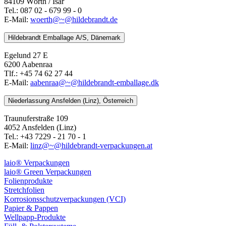
84109 Wörth / Isar
Tel.: 087 02 - 679 99 - 0
E-Mail:
woerth@~@hildebrandt.de
Hildebrandt Emballage A/S, Dänemark
Egelund 27 E
6200 Aabenraa
Tlf.: +45 74 62 27 44
E-Mail:
aabenraa@~@hildebrandt-emballage.dk
Niederlassung Ansfelden (Linz), Österreich
Traunuferstraße 109
4052 Ansfelden (Linz)
Tel.: +43 7229 - 21 70 - 1
E-Mail:
linz@~@hildebrandt-verpackungen.at
laio® Verpackungen
laio® Green Verpackungen
Folienprodukte
Stretchfolien
Korrosionsschutzverpackungen (VCI)
Papier & Pappen
Wellpapp-Produkte