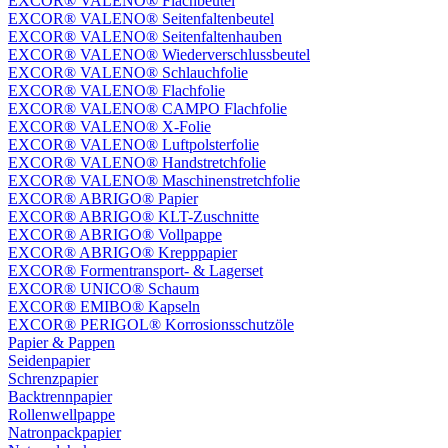
EXCOR® VALENO® Flachbeutel
EXCOR® VALENO® Seitenfaltenbeutel
EXCOR® VALENO® Seitenfaltenhauben
EXCOR® VALENO® Wiederverschlussbeutel
EXCOR® VALENO® Schlauchfolie
EXCOR® VALENO® Flachfolie
EXCOR® VALENO® CAMPO Flachfolie
EXCOR® VALENO® X-Folie
EXCOR® VALENO® Luftpolsterfolie
EXCOR® VALENO® Handstretchfolie
EXCOR® VALENO® Maschinenstretchfolie
EXCOR® ABRIGO® Papier
EXCOR® ABRIGO® KLT-Zuschnitte
EXCOR® ABRIGO® Vollpappe
EXCOR® ABRIGO® Krepppapier
EXCOR® Formentransport- & Lagerset
EXCOR® UNICO® Schaum
EXCOR® EMIBO® Kapseln
EXCOR® PERIGOL® Korrosionsschutzöle
Papier & Pappen
Seidenpapier
Schrenzpapier
Backtrennpapier
Rollenwellpappe
Natronpackpapier