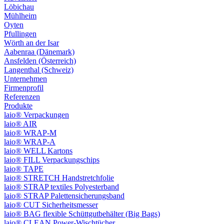
Löbichau
Mühlheim
Oyten
Pfullingen
Wörth an der Isar
Aabenraa (Dänemark)
Ansfelden (Österreich)
Langenthal (Schweiz)
Unternehmen
Firmenprofil
Referenzen
Produkte
laio® Verpackungen
laio® AIR
laio® WRAP-M
laio® WRAP-A
laio® WELL Kartons
laio® FILL Verpackungschips
laio® TAPE
laio® STRETCH Handstretchfolie
laio® STRAP textiles Polyesterband
laio® STRAP Palettensicherungsband
laio® CUT Sicherheitsmesser
laio® BAG flexible Schüttgutbehälter (Big Bags)
laio® CLEAN Power-Wischtücher