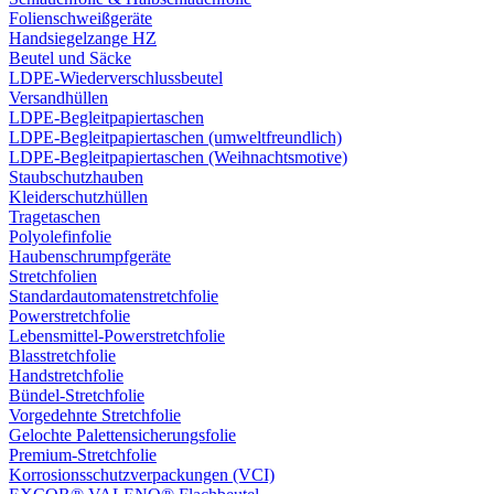
Folienschweißgeräte
Handsiegelzange HZ
Beutel und Säcke
LDPE-Wiederverschlussbeutel
Versandhüllen
LDPE-Begleitpapiertaschen
LDPE-Begleitpapiertaschen (umweltfreundlich)
LDPE-Begleitpapiertaschen (Weihnachtsmotive)
Staubschutzhauben
Kleiderschutzhüllen
Tragetaschen
Polyolefinfolie
Haubenschrumpfgeräte
Stretchfolien
Standardautomatenstretchfolie
Powerstretchfolie
Lebensmittel-Powerstretchfolie
Blasstretchfolie
Handstretchfolie
Bündel-Stretchfolie
Vorgedehnte Stretchfolie
Gelochte Palettensicherungsfolie
Premium-Stretchfolie
Korrosionsschutzverpackungen (VCI)