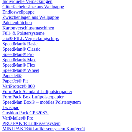
Individuelle Verpackungen
Gitterfacheinsätze aus Wellpappe
Endloswellpappe
Zwischenlagen aus Wellpappe
Palettenhütchen
Kartonverschlussmaschinen
Füll- & Polstersysteme
laio® FILL Verpackungschips
SpeedMan® Basic
SpeedMan® Classic
SpeedMan® Pro
SpeedMan® Max
SpeedMan® Flex
SpeedMan® Wheel
PaperJet®
PaperJet® Fit
VariProtect® 800
FormPack Standard Luftpolsterpapier
FormPack Box Luftpolsterpapier
SpeedMan Box® – mobiles Polstersystem
Twistpac
Cushion Pack CP320S3i
VariMailer® Pro
PRO PAK’R Luftkissensystem
MINI PAK‘R® Luftkissensystem Kaufgerät