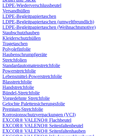
LDPE-Wiederverschlussbeutel
Versandhüllen
LDPE-Begleitpapiertaschen
LDPE-Begleitpapiertaschen (umweltfreundlich)
LDPE-Begleitpapiertaschen (Weihnachtsmotive)
Staubschutzhauben
Kleiderschutzhüllen
Tragetaschen
Polyolefinfolie
Haubenschrumpfgeräte
Stretchfolien
Standardautomatenstretchfolie
Powerstretchfolie
Lebensmittel-Powerstretchfolie
Blasstretchfolie
Handstretchfolie
Bündel-Stretchfolie
Vorgedehnte Stretchfolie
Gelochte Palettensicherungsfolie
Premium-Stretchfolie
Korrosionsschutzverpackungen (VCI)
EXCOR® VALENO® Flachbeutel
EXCOR® VALENO® Seitenfaltenbeutel
EXCOR® VALENO® Seitenfaltenhauben