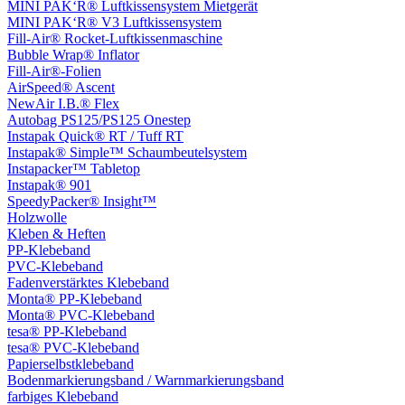
MINI PAK‘R® Luftkissensystem Mietgerät
MINI PAK‘R® V3 Luftkissensystem
Fill-Air® Rocket-Luftkissenmaschine
Bubble Wrap® Inflator
Fill-Air®-Folien
AirSpeed® Ascent
NewAir I.B.® Flex
Autobag PS125/PS125 Onestep
Instapak Quick® RT / Tuff RT
Instapak® Simple™ Schaumbeutelsystem
Instapacker™ Tabletop
Instapak® 901
SpeedyPacker® Insight™
Holzwolle
Kleben & Heften
PP-Klebeband
PVC-Klebeband
Fadenverstärktes Klebeband
Monta® PP-Klebeband
Monta® PVC-Klebeband
tesa® PP-Klebeband
tesa® PVC-Klebeband
Papierselbstklebeband
Bodenmarkierungsband / Warnmarkierungsband
farbiges Klebeband