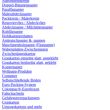
Natrondehnkrepp
Doppel-Bitumenpapier
Paraffinpapier
Malerabdeckpapier
Packkrepp / Malerkrepp
Renoviervlies / Abdeckvlies
Abdeckpappe / Milchtütenpapier
Rohfilzpappe
Hohlkammerplatten
Antirutschpapier & -pappen
Maschinenholzpappe (Finnpappe)
Wabenplatten-Zwischenlagen
Zwischenlagenkarton
Graukarton einseitig glatt, ungeklebt
Graukarton beidseitig glatt, geklebt
Kopierpapier
Wellpapp-Produkte
Container
Selbstschließende Böden
Euro-Packing-System
Colompac®-Euroboxen
Faltschachteln
Gefahrgutverpackungen
Graskarton
Umzugskartons und mehr