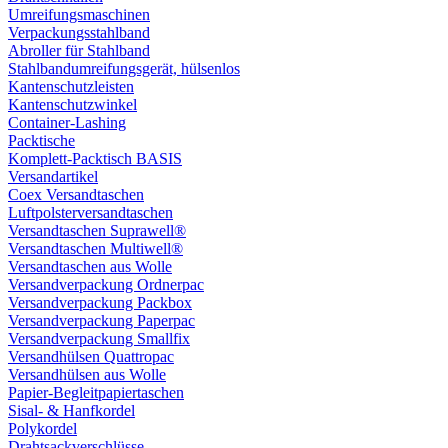
Umreifungsmaschinen
Verpackungsstahlband
Abroller für Stahlband
Stahlbandumreifungsgerät, hülsenlos
Kantenschutzleisten
Kantenschutzwinkel
Container-Lashing
Packtische
Komplett-Packtisch BASIS
Versandartikel
Coex Versandtaschen
Luftpolsterversandtaschen
Versandtaschen Suprawell®
Versandtaschen Multiwell®
Versandtaschen aus Wolle
Versandverpackung Ordnerpac
Versandverpackung Packbox
Versandverpackung Paperpac
Versandverpackung Smallfix
Versandhülsen Quattropac
Versandhülsen aus Wolle
Papier-Begleitpapiertaschen
Sisal- & Hanfkordel
Polykordel
Drahtsackverschlüsse