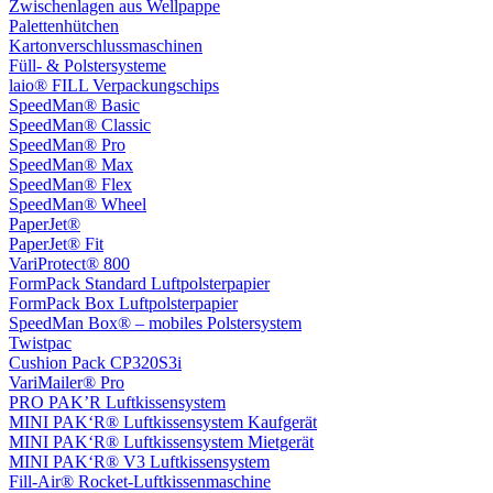
Zwischenlagen aus Wellpappe
Palettenhütchen
Kartonverschlussmaschinen
Füll- & Polstersysteme
laio® FILL Verpackungschips
SpeedMan® Basic
SpeedMan® Classic
SpeedMan® Pro
SpeedMan® Max
SpeedMan® Flex
SpeedMan® Wheel
PaperJet®
PaperJet® Fit
VariProtect® 800
FormPack Standard Luftpolsterpapier
FormPack Box Luftpolsterpapier
SpeedMan Box® – mobiles Polstersystem
Twistpac
Cushion Pack CP320S3i
VariMailer® Pro
PRO PAK’R Luftkissensystem
MINI PAK‘R® Luftkissensystem Kaufgerät
MINI PAK‘R® Luftkissensystem Mietgerät
MINI PAK‘R® V3 Luftkissensystem
Fill-Air® Rocket-Luftkissenmaschine