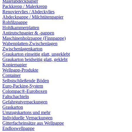
Malerabdeckpapier
Packkrepp / Malerkrepp
Renoviervlies / Abdeckvlies
Abdeckpappe / Milchtütenpapier
Rohfilzpappe
Hohlkammerplatten
Antirutschpapier & -pappen
Maschinenholzpappe (Finnpappe)
Wabenplatten-Zwischenlagen
Zwischenlagenkarton
Graukarton einseitig glatt, ungeklebt
Graukarton beidseitig glatt, geklebt
Kopierpapier
Wellpapp-Produkte
Container
Selbstschließende Böden
Euro-Packing-System
Colompac®-Euroboxen
Faltschachteln
Gefahrgutverpackungen
Graskarton
Umzugskartons und mehr
Individuelle Verpackungen
Gitterfacheinsätze aus Wellpappe
Endloswellpappe