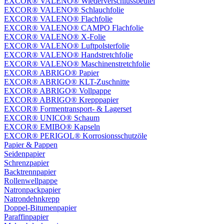
EXCOR® VALENO® Wiederverschlussbeutel
EXCOR® VALENO® Schlauchfolie
EXCOR® VALENO® Flachfolie
EXCOR® VALENO® CAMPO Flachfolie
EXCOR® VALENO® X-Folie
EXCOR® VALENO® Luftpolsterfolie
EXCOR® VALENO® Handstretchfolie
EXCOR® VALENO® Maschinenstretchfolie
EXCOR® ABRIGO® Papier
EXCOR® ABRIGO® KLT-Zuschnitte
EXCOR® ABRIGO® Vollpappe
EXCOR® ABRIGO® Krepppapier
EXCOR® Formentransport- & Lagerset
EXCOR® UNICO® Schaum
EXCOR® EMIBO® Kapseln
EXCOR® PERIGOL® Korrosionsschutzöle
Papier & Pappen
Seidenpapier
Schrenzpapier
Backtrennpapier
Rollenwellpappe
Natronpackpapier
Natrondehnkrepp
Doppel-Bitumenpapier
Paraffinpapier