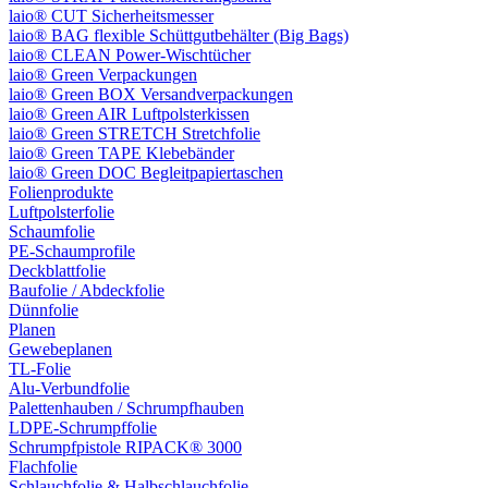
laio® CUT Sicherheitsmesser
laio® BAG flexible Schüttgutbehälter (Big Bags)
laio® CLEAN Power-Wischtücher
laio® Green Verpackungen
laio® Green BOX Versandverpackungen
laio® Green AIR Luftpolsterkissen
laio® Green STRETCH Stretchfolie
laio® Green TAPE Klebebänder
laio® Green DOC Begleitpapiertaschen
Folienprodukte
Luftpolsterfolie
Schaumfolie
PE-Schaumprofile
Deckblattfolie
Baufolie / Abdeckfolie
Dünnfolie
Planen
Gewebeplanen
TL-Folie
Alu-Verbundfolie
Palettenhauben / Schrumpfhauben
LDPE-Schrumpffolie
Schrumpfpistole RIPACK® 3000
Flachfolie
Schlauchfolie & Halbschlauchfolie