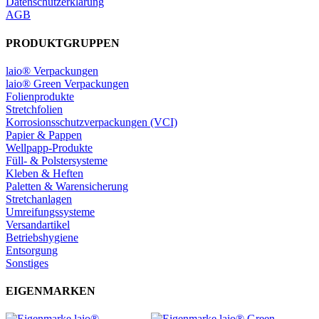
Datenschutzerklärung
AGB
PRODUKTGRUPPEN
laio® Verpackungen
laio® Green Verpackungen
Folienprodukte
Stretchfolien
Korrosionsschutzverpackungen (VCI)
Papier & Pappen
Wellpapp-Produkte
Füll- & Polstersysteme
Kleben & Heften
Paletten & Warensicherung
Stretchanlagen
Umreifungssysteme
Versandartikel
Betriebshygiene
Entsorgung
Sonstiges
EIGENMARKEN