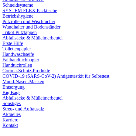
Schneidsysteme
SYSTEM FLEX Packtische
Betriebshygiene
Putzrollen und Wischtücher
Wandhalter und Bodenständer
Trikot-Putzlappen
Abfallsäcke & Mülleimerbeutel
Erste Hilfe
Toilettenpapier
Handwaschseife
Falthandtuchpapier
Handtuchrollen
Corona-Schutz-Produkte
COVID-19 (SARS-CoV-2) Antigentestkit für Selbsttest
Mund-Nasen-Masken
Entsorgung
Big Bags
Abfallsäcke & Mülleimerbeutel
Sonstiges
Streu- und Auftausalz
Aktuelles
Karriere
Kontakt