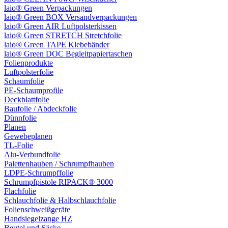
laio® Green Verpackungen
laio® Green BOX Versandverpackungen
laio® Green AIR Luftpolsterkissen
laio® Green STRETCH Stretchfolie
laio® Green TAPE Klebebänder
laio® Green DOC Begleitpapiertaschen
Folienprodukte
Luftpolsterfolie
Schaumfolie
PE-Schaumprofile
Deckblattfolie
Baufolie / Abdeckfolie
Dünnfolie
Planen
Gewebeplanen
TL-Folie
Alu-Verbundfolie
Palettenhauben / Schrumpfhauben
LDPE-Schrumpffolie
Schrumpfpistole RIPACK® 3000
Flachfolie
Schlauchfolie & Halbschlauchfolie
Folienschweißgeräte
Handsiegelzange HZ
Beutel und Säcke