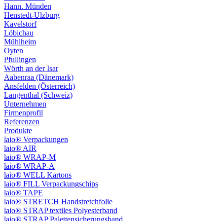
Hann. Münden
Henstedt-Ulzburg
Kavelstorf
Löbichau
Mühlheim
Oyten
Pfullingen
Wörth an der Isar
Aabenraa (Dänemark)
Ansfelden (Österreich)
Langenthal (Schweiz)
Unternehmen
Firmenprofil
Referenzen
Produkte
laio® Verpackungen
laio® AIR
laio® WRAP-M
laio® WRAP-A
laio® WELL Kartons
laio® FILL Verpackungschips
laio® TAPE
laio® STRETCH Handstretchfolie
laio® STRAP textiles Polyesterband
laio® STRAP Palettensicherungsband