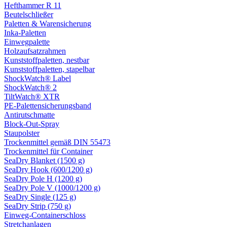
Hefthammer R 11
Beutelschließer
Paletten & Warensicherung
Inka-Paletten
Einwegpalette
Holzaufsatzrahmen
Kunststoffpaletten, nestbar
Kunststoffpaletten, stapelbar
ShockWatch® Label
ShockWatch® 2
TiltWatch® XTR
PE-Palettensicherungsband
Antirutschmatte
Block-Out-Spray
Staupolster
Trockenmittel gemäß DIN 55473
Trockenmittel für Container
SeaDry Blanket (1500 g)
SeaDry Hook (600/1200 g)
SeaDry Pole H (1200 g)
SeaDry Pole V (1000/1200 g)
SeaDry Single (125 g)
SeaDry Strip (750 g)
Einweg-Containerschloss
Stretchanlagen