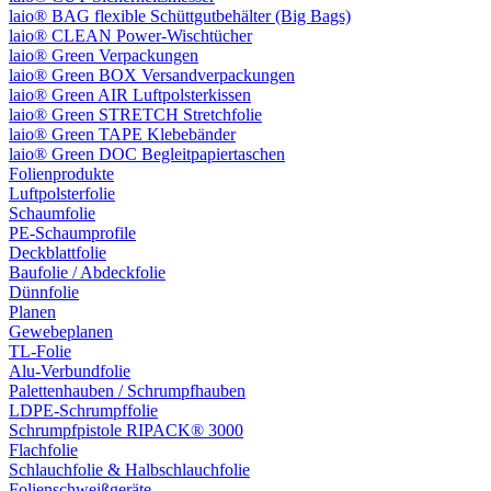
laio® BAG flexible Schüttgutbehälter (Big Bags)
laio® CLEAN Power-Wischtücher
laio® Green Verpackungen
laio® Green BOX Versandverpackungen
laio® Green AIR Luftpolsterkissen
laio® Green STRETCH Stretchfolie
laio® Green TAPE Klebebänder
laio® Green DOC Begleitpapiertaschen
Folienprodukte
Luftpolsterfolie
Schaumfolie
PE-Schaumprofile
Deckblattfolie
Baufolie / Abdeckfolie
Dünnfolie
Planen
Gewebeplanen
TL-Folie
Alu-Verbundfolie
Palettenhauben / Schrumpfhauben
LDPE-Schrumpffolie
Schrumpfpistole RIPACK® 3000
Flachfolie
Schlauchfolie & Halbschlauchfolie
Folienschweißgeräte