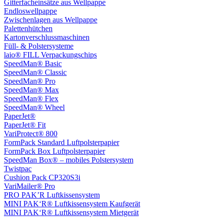
Gitterfacheinsätze aus Wellpappe
Endloswellpappe
Zwischenlagen aus Wellpappe
Palettenhütchen
Kartonverschlussmaschinen
Füll- & Polstersysteme
laio® FILL Verpackungschips
SpeedMan® Basic
SpeedMan® Classic
SpeedMan® Pro
SpeedMan® Max
SpeedMan® Flex
SpeedMan® Wheel
PaperJet®
PaperJet® Fit
VariProtect® 800
FormPack Standard Luftpolsterpapier
FormPack Box Luftpolsterpapier
SpeedMan Box® – mobiles Polstersystem
Twistpac
Cushion Pack CP320S3i
VariMailer® Pro
PRO PAK’R Luftkissensystem
MINI PAK‘R® Luftkissensystem Kaufgerät
MINI PAK‘R® Luftkissensystem Mietgerät