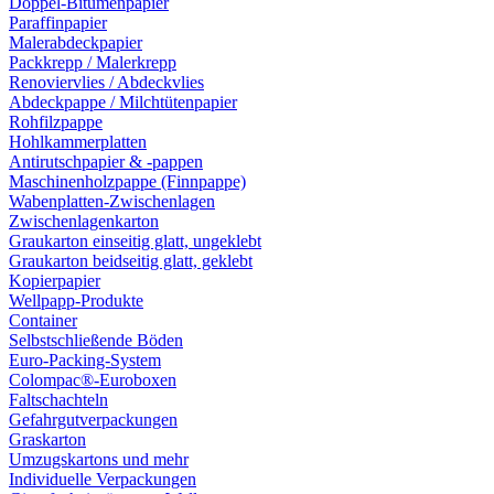
Doppel-Bitumenpapier
Paraffinpapier
Malerabdeckpapier
Packkrepp / Malerkrepp
Renoviervlies / Abdeckvlies
Abdeckpappe / Milchtütenpapier
Rohfilzpappe
Hohlkammerplatten
Antirutschpapier & -pappen
Maschinenholzpappe (Finnpappe)
Wabenplatten-Zwischenlagen
Zwischenlagenkarton
Graukarton einseitig glatt, ungeklebt
Graukarton beidseitig glatt, geklebt
Kopierpapier
Wellpapp-Produkte
Container
Selbstschließende Böden
Euro-Packing-System
Colompac®-Euroboxen
Faltschachteln
Gefahrgutverpackungen
Graskarton
Umzugskartons und mehr
Individuelle Verpackungen