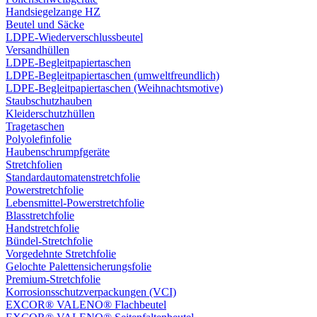
Handsiegelzange HZ
Beutel und Säcke
LDPE-Wiederverschlussbeutel
Versandhüllen
LDPE-Begleitpapiertaschen
LDPE-Begleitpapiertaschen (umweltfreundlich)
LDPE-Begleitpapiertaschen (Weihnachtsmotive)
Staubschutzhauben
Kleiderschutzhüllen
Tragetaschen
Polyolefinfolie
Haubenschrumpfgeräte
Stretchfolien
Standardautomatenstretchfolie
Powerstretchfolie
Lebensmittel-Powerstretchfolie
Blasstretchfolie
Handstretchfolie
Bündel-Stretchfolie
Vorgedehnte Stretchfolie
Gelochte Palettensicherungsfolie
Premium-Stretchfolie
Korrosionsschutzverpackungen (VCI)
EXCOR® VALENO® Flachbeutel