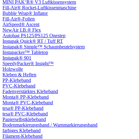
MINI PAK‘R® V3 Luftkissensystem
Fill-Air® Rocket-Luftkissenmaschine
Bubble Wrap® Inflator
Fill-Air®-Folien
AirSpeed® Ascent
NewAir I.B.® Flex
Autobag PS125/PS125 Onestep
Instapak Quick® RT / Tuff RT
Instapak® Simple™ Schaumbeutelsystem
Instapacker™ Tabletop
Instapak® 901
SpeedyPacker® Insight™
Holzwolle
Kleben & Heften
PP-Klebeband
PVC-Klebeband
Fadenverstärktes Klebeband
Monta® PP-Klebeband
Monta® PVC-Klebeband
tesa® PP-Klebeband
tesa® PVC-Klebeband
Papierselbstklebeband
Bodenmarkierungsband / Warnmarkierungsband
farbiges Klebeband
Filament-Klebeband