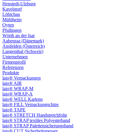
Henstedt-Ulzburg
Kavelstorf
Löbichau
Mühlheim
Oyten
Pfullingen
Wörth an der Isar
Aabenraa (Dänemark)
Ansfelden (Österreich)
Langenthal (Schweiz)
Unternehmen
Firmenprofil
Referenzen
Produkte
laio® Verpackungen
laio® AIR
laio® WRAP-M
laio® WRAP-A
laio® WELL Kartons
laio® FILL Verpackungschips
laio® TAPE
laio® STRETCH Handstretchfolie
laio® STRAP textiles Polyesterband
laio® STRAP Palettensicherungsband
laio® CUT Sicherheitsmesser