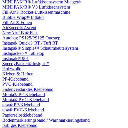
MINI PAK‘R® Luftkissensystem Mietgerät
MINI PAK‘R® V3 Luftkissensystem
Fill-Air® Rocket-Luftkissenmaschine
Bubble Wrap® Inflator
Fill-Air®-Folien
AirSpeed® Ascent
NewAir I.B.® Flex
Autobag PS125/PS125 Onestep
Instapak Quick® RT / Tuff RT
Instapak® Simple™ Schaumbeutelsystem
Instapacker™ Tabletop
Instapak® 901
SpeedyPacker® Insight™
Holzwolle
Kleben & Heften
PP-Klebeband
PVC-Klebeband
Fadenverstärktes Klebeband
Monta® PP-Klebeband
Monta® PVC-Klebeband
tesa® PP-Klebeband
tesa® PVC-Klebeband
Papierselbstklebeband
Bodenmarkierungsband / Warnmarkierungsband
farbiges Klebeband