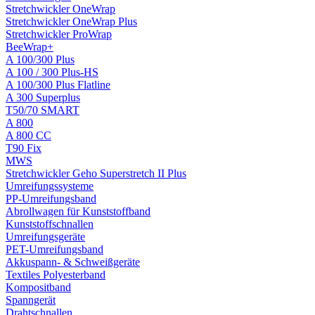
Stretchwickler OneWrap
Stretchwickler OneWrap Plus
Stretchwickler ProWrap
BeeWrap+
A 100/300 Plus
A 100 / 300 Plus-HS
A 100/300 Plus Flatline
A 300 Superplus
T50/70 SMART
A 800
A 800 CC
T90 Fix
MWS
Stretchwickler Geho Superstretch II Plus
Umreifungssysteme
PP-Umreifungsband
Abrollwagen für Kunststoffband
Kunststoffschnallen
Umreifungsgeräte
PET-Umreifungsband
Akkuspann- & Schweißgeräte
Textiles Polyesterband
Kompositband
Spanngerät
Drahtschnallen