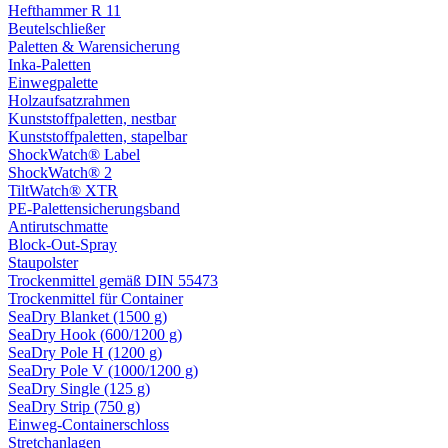
Hefthammer R 11
Beutelschließer
Paletten & Warensicherung
Inka-Paletten
Einwegpalette
Holzaufsatzrahmen
Kunststoffpaletten, nestbar
Kunststoffpaletten, stapelbar
ShockWatch® Label
ShockWatch® 2
TiltWatch® XTR
PE-Palettensicherungsband
Antirutschmatte
Block-Out-Spray
Staupolster
Trockenmittel gemäß DIN 55473
Trockenmittel für Container
SeaDry Blanket (1500 g)
SeaDry Hook (600/1200 g)
SeaDry Pole H (1200 g)
SeaDry Pole V (1000/1200 g)
SeaDry Single (125 g)
SeaDry Strip (750 g)
Einweg-Containerschloss
Stretchanlagen