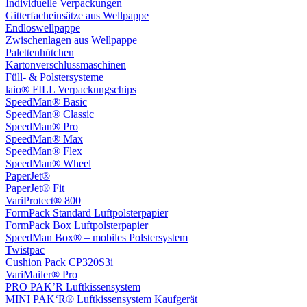
Individuelle Verpackungen
Gitterfacheinsätze aus Wellpappe
Endloswellpappe
Zwischenlagen aus Wellpappe
Palettenhütchen
Kartonverschlussmaschinen
Füll- & Polstersysteme
laio® FILL Verpackungschips
SpeedMan® Basic
SpeedMan® Classic
SpeedMan® Pro
SpeedMan® Max
SpeedMan® Flex
SpeedMan® Wheel
PaperJet®
PaperJet® Fit
VariProtect® 800
FormPack Standard Luftpolsterpapier
FormPack Box Luftpolsterpapier
SpeedMan Box® – mobiles Polstersystem
Twistpac
Cushion Pack CP320S3i
VariMailer® Pro
PRO PAK’R Luftkissensystem
MINI PAK‘R® Luftkissensystem Kaufgerät