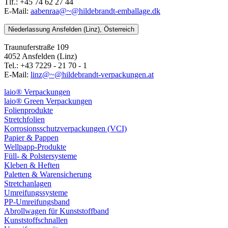
Tlf.: +45 74 62 27 44
E-Mail:
aabenraa@~@hildebrandt-emballage.dk
Niederlassung Ansfelden (Linz), Österreich
Traunuferstraße 109
4052 Ansfelden (Linz)
Tel.: +43 7229 - 21 70 - 1
E-Mail:
linz@~@hildebrandt-verpackungen.at
laio® Verpackungen
laio® Green Verpackungen
Folienprodukte
Stretchfolien
Korrosionsschutzverpackungen (VCI)
Papier & Pappen
Wellpapp-Produkte
Füll- & Polstersysteme
Kleben & Heften
Paletten & Warensicherung
Stretchanlagen
Umreifungssysteme
PP-Umreifungsband
Abrollwagen für Kunststoffband
Kunststoffschnallen