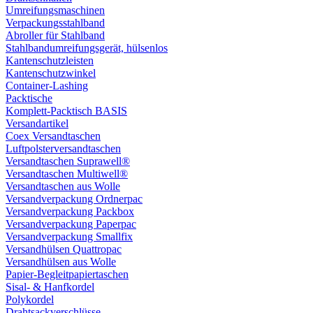
Umreifungsmaschinen
Verpackungsstahlband
Abroller für Stahlband
Stahlbandumreifungsgerät, hülsenlos
Kantenschutzleisten
Kantenschutzwinkel
Container-Lashing
Packtische
Komplett-Packtisch BASIS
Versandartikel
Coex Versandtaschen
Luftpolsterversandtaschen
Versandtaschen Suprawell®
Versandtaschen Multiwell®
Versandtaschen aus Wolle
Versandverpackung Ordnerpac
Versandverpackung Packbox
Versandverpackung Paperpac
Versandverpackung Smallfix
Versandhülsen Quattropac
Versandhülsen aus Wolle
Papier-Begleitpapiertaschen
Sisal- & Hanfkordel
Polykordel
Drahtsackverschlüsse