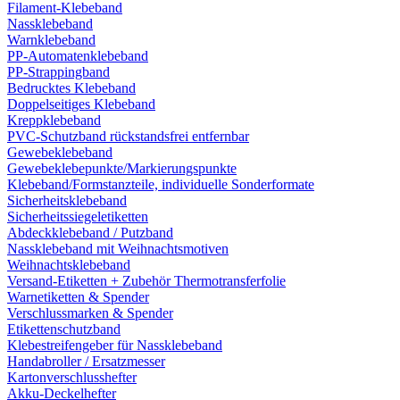
Filament-Klebeband
Nassklebeband
Warnklebeband
PP-Automatenklebeband
PP-Strappingband
Bedrucktes Klebeband
Doppelseitiges Klebeband
Kreppklebeband
PVC-Schutzband rückstandsfrei entfernbar
Gewebeklebeband
Gewebeklebepunkte/Markierungspunkte
Klebeband/Formstanzteile, individuelle Sonderformate
Sicherheitsklebeband
Sicherheitssiegeletiketten
Abdeckklebeband / Putzband
Nassklebeband mit Weihnachtsmotiven
Weihnachtsklebeband
Versand-Etiketten + Zubehör Thermotransferfolie
Warnetiketten & Spender
Verschlussmarken & Spender
Etikettenschutzband
Klebestreifengeber für Nassklebeband
Handabroller / Ersatzmesser
Kartonverschlusshefter
Akku-Deckelhefter