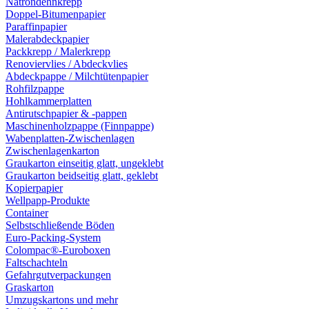
Natrondehnkrepp
Doppel-Bitumenpapier
Paraffinpapier
Malerabdeckpapier
Packkrepp / Malerkrepp
Renoviervlies / Abdeckvlies
Abdeckpappe / Milchtütenpapier
Rohfilzpappe
Hohlkammerplatten
Antirutschpapier & -pappen
Maschinenholzpappe (Finnpappe)
Wabenplatten-Zwischenlagen
Zwischenlagenkarton
Graukarton einseitig glatt, ungeklebt
Graukarton beidseitig glatt, geklebt
Kopierpapier
Wellpapp-Produkte
Container
Selbstschließende Böden
Euro-Packing-System
Colompac®-Euroboxen
Faltschachteln
Gefahrgutverpackungen
Graskarton
Umzugskartons und mehr