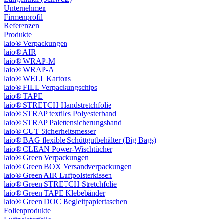
Unternehmen
Firmenprofil
Referenzen
Produkte
laio® Verpackungen
laio® AIR
laio® WRAP-M
laio® WRAP-A
laio® WELL Kartons
laio® FILL Verpackungschips
laio® TAPE
laio® STRETCH Handstretchfolie
laio® STRAP textiles Polyesterband
laio® STRAP Palettensicherungsband
laio® CUT Sicherheitsmesser
laio® BAG flexible Schüttgutbehälter (Big Bags)
laio® CLEAN Power-Wischtücher
laio® Green Verpackungen
laio® Green BOX Versandverpackungen
laio® Green AIR Luftpolsterkissen
laio® Green STRETCH Stretchfolie
laio® Green TAPE Klebebänder
laio® Green DOC Begleitpapiertaschen
Folienprodukte