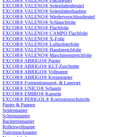
EXCOR® VALENO® Flachbeutel
EXCOR® VALENO® Seitenfaltenbeutel
EXCOR® VALENO® Seitenfaltenhauben
EXCOR® VALENO® Wiederverschlussbeutel
EXCOR® VALENO® Schlauchfolie
EXCOR® VALENO® Flachfolie
EXCOR® VALENO® CAMPO Flachfolie
EXCOR® VALENO® X-Folie
EXCOR® VALENO® Luftpolsterfolie
EXCOR® VALENO® Handstretchfolie
EXCOR® VALENO® Maschinenstretchfolie
EXCOR® ABRIGO® Papier
EXCOR® ABRIGO® KLT-Zuschnitte
EXCOR® ABRIGO® Vollpappe
EXCOR® ABRIGO® Krepppapier
EXCOR® Formentransport- & Lagerset
EXCOR® UNICO® Schaum
EXCOR® EMIBO® Kapseln
EXCOR® PERIGOL® Korrosionsschutzöle
Papier & Pappen
Seidenpapier
Schrenzpapier
Backtrennpapier
Rollenwellpappe
Natronpackpapier