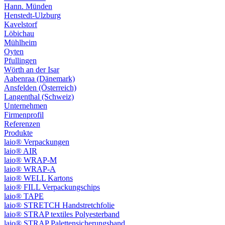
Hann. Münden
Henstedt-Ulzburg
Kavelstorf
Löbichau
Mühlheim
Oyten
Pfullingen
Wörth an der Isar
Aabenraa (Dänemark)
Ansfelden (Österreich)
Langenthal (Schweiz)
Unternehmen
Firmenprofil
Referenzen
Produkte
laio® Verpackungen
laio® AIR
laio® WRAP-M
laio® WRAP-A
laio® WELL Kartons
laio® FILL Verpackungschips
laio® TAPE
laio® STRETCH Handstretchfolie
laio® STRAP textiles Polyesterband
laio® STRAP Palettensicherungsband