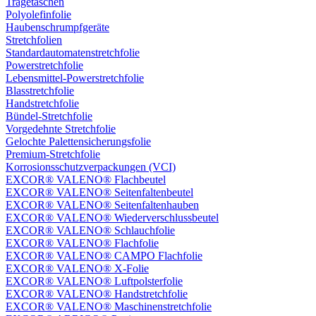
Tragetaschen
Polyolefinfolie
Haubenschrumpfgeräte
Stretchfolien
Standardautomatenstretchfolie
Powerstretchfolie
Lebensmittel-Powerstretchfolie
Blasstretchfolie
Handstretchfolie
Bündel-Stretchfolie
Vorgedehnte Stretchfolie
Gelochte Palettensicherungsfolie
Premium-Stretchfolie
Korrosionsschutzverpackungen (VCI)
EXCOR® VALENO® Flachbeutel
EXCOR® VALENO® Seitenfaltenbeutel
EXCOR® VALENO® Seitenfaltenhauben
EXCOR® VALENO® Wiederverschlussbeutel
EXCOR® VALENO® Schlauchfolie
EXCOR® VALENO® Flachfolie
EXCOR® VALENO® CAMPO Flachfolie
EXCOR® VALENO® X-Folie
EXCOR® VALENO® Luftpolsterfolie
EXCOR® VALENO® Handstretchfolie
EXCOR® VALENO® Maschinenstretchfolie