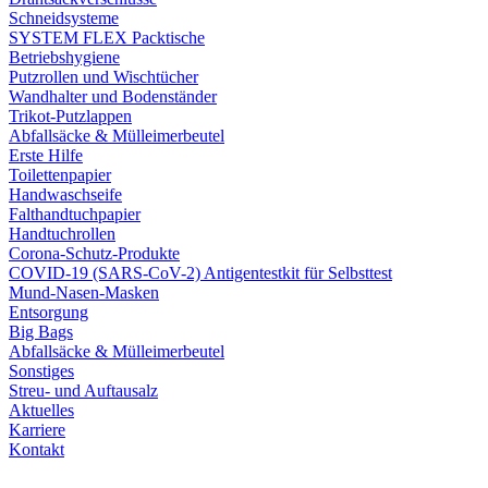
Schneidsysteme
SYSTEM FLEX Packtische
Betriebshygiene
Putzrollen und Wischtücher
Wandhalter und Bodenständer
Trikot-Putzlappen
Abfallsäcke & Mülleimerbeutel
Erste Hilfe
Toilettenpapier
Handwaschseife
Falthandtuchpapier
Handtuchrollen
Corona-Schutz-Produkte
COVID-19 (SARS-CoV-2) Antigentestkit für Selbsttest
Mund-Nasen-Masken
Entsorgung
Big Bags
Abfallsäcke & Mülleimerbeutel
Sonstiges
Streu- und Auftausalz
Aktuelles
Karriere
Kontakt