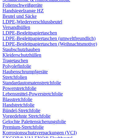
Folienschweißgeräte
Handsiegelzange HZ
Beutel und Säcke
LDPE-Wiederverschlussbeutel
Versandhüllen
LDPE-Begleitpapiertaschen
LDPE-Begleitpapiertaschen (umweltfreundlich)
LDPE-Begleitpapiertaschen (Weihnachtsmotive)
Staubschutzhauben
Kleiderschutzhüllen
Tragetaschen
Polyolefinfolie
Haubenschrumpfgeräte
Stretchfolien
Standardautomatenstretchfolie
Powerstretchfolie
Lebensmittel-Powerstretchfolie
Blasstretchfolie
Handstretchfolie
Bündel-Stretchfolie
Vorgedehnte Stretchfolie
Gelochte Palettensicherungsfolie
Premium-Stretchfolie
Korrosionsschutzverpackungen (VCI)