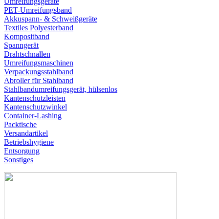
Umreifungsgeräte
PET-Umreifungsband
Akkuspann- & Schweißgeräte
Textiles Polyesterband
Kompositband
Spanngerät
Drahtschnallen
Umreifungsmaschinen
Verpackungsstahlband
Abroller für Stahlband
Stahlbandumreifungsgerät, hülsenlos
Kantenschutzleisten
Kantenschutzwinkel
Container-Lashing
Packtische
Versandartikel
Betriebshygiene
Entsorgung
Sonstiges