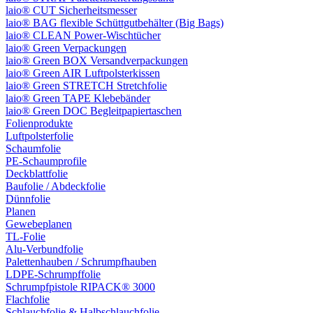
laio® CUT Sicherheitsmesser
laio® BAG flexible Schüttgutbehälter (Big Bags)
laio® CLEAN Power-Wischtücher
laio® Green Verpackungen
laio® Green BOX Versandverpackungen
laio® Green AIR Luftpolsterkissen
laio® Green STRETCH Stretchfolie
laio® Green TAPE Klebebänder
laio® Green DOC Begleitpapiertaschen
Folienprodukte
Luftpolsterfolie
Schaumfolie
PE-Schaumprofile
Deckblattfolie
Baufolie / Abdeckfolie
Dünnfolie
Planen
Gewebeplanen
TL-Folie
Alu-Verbundfolie
Palettenhauben / Schrumpfhauben
LDPE-Schrumpffolie
Schrumpfpistole RIPACK® 3000
Flachfolie
Schlauchfolie & Halbschlauchfolie