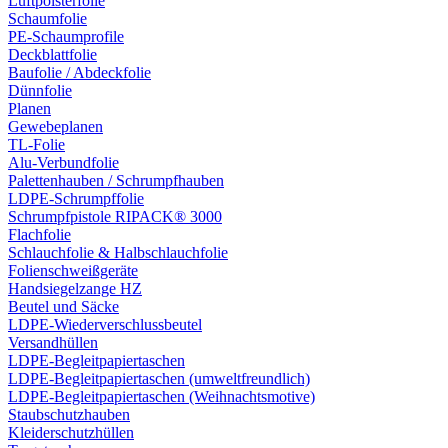
Luftpolsterfolie
Schaumfolie
PE-Schaumprofile
Deckblattfolie
Baufolie / Abdeckfolie
Dünnfolie
Planen
Gewebeplanen
TL-Folie
Alu-Verbundfolie
Palettenhauben / Schrumpfhauben
LDPE-Schrumpffolie
Schrumpfpistole RIPACK® 3000
Flachfolie
Schlauchfolie & Halbschlauchfolie
Folienschweißgeräte
Handsiegelzange HZ
Beutel und Säcke
LDPE-Wiederverschlussbeutel
Versandhüllen
LDPE-Begleitpapiertaschen
LDPE-Begleitpapiertaschen (umweltfreundlich)
LDPE-Begleitpapiertaschen (Weihnachtsmotive)
Staubschutzhauben
Kleiderschutzhüllen