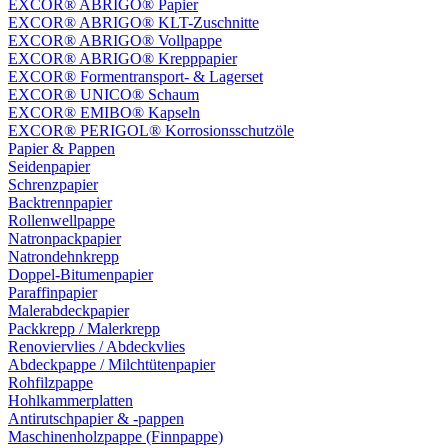
EXCOR® ABRIGO® Papier
EXCOR® ABRIGO® KLT-Zuschnitte
EXCOR® ABRIGO® Vollpappe
EXCOR® ABRIGO® Krepppapier
EXCOR® Formentransport- & Lagerset
EXCOR® UNICO® Schaum
EXCOR® EMIBO® Kapseln
EXCOR® PERIGOL® Korrosionsschutzöle
Papier & Pappen
Seidenpapier
Schrenzpapier
Backtrennpapier
Rollenwellpappe
Natronpackpapier
Natrondehnkrepp
Doppel-Bitumenpapier
Paraffinpapier
Malerabdeckpapier
Packkrepp / Malerkrepp
Renoviervlies / Abdeckvlies
Abdeckpappe / Milchtütenpapier
Rohfilzpappe
Hohlkammerplatten
Antirutschpapier & -pappen
Maschinenholzpappe (Finnpappe)