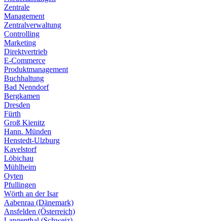
Zentrale
Management
Zentralverwaltung
Controlling
Marketing
Direktvertrieb
E-Commerce
Produktmanagement
Buchhaltung
Bad Nenndorf
Bergkamen
Dresden
Fürth
Groß Kienitz
Hann. Münden
Henstedt-Ulzburg
Kavelstorf
Löbichau
Mühlheim
Oyten
Pfullingen
Wörth an der Isar
Aabenraa (Dänemark)
Ansfelden (Österreich)
Langenthal (Schweiz)