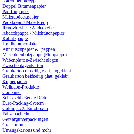
Natrondehnkrepp
Doppel-Bitumenpapier
Paraffinpapier
Malerabdeckpapier
Packkrepp / Malerkrepp
Renoviervlies / Abdeckvlies
Abdeckpappe / Milchtütenpapier
Rohfilzpappe
Hohlkammerplatten
Antirutschpapier & -pappen
Maschinenholzpappe (Finnpappe)
Wabenplatten-Zwischenlagen
Zwischenlagenkarton
Graukarton einseitig glatt, ungeklebt
Graukarton beidseitig glatt, geklebt
Kopierpapier
Wellpapp-Produkte
Container
Selbstschließende Böden
Euro-Packing-System
Colompac®-Euroboxen
Faltschachteln
Gefahrgutverpackungen
Graskarton
Umzugskartons und mehr