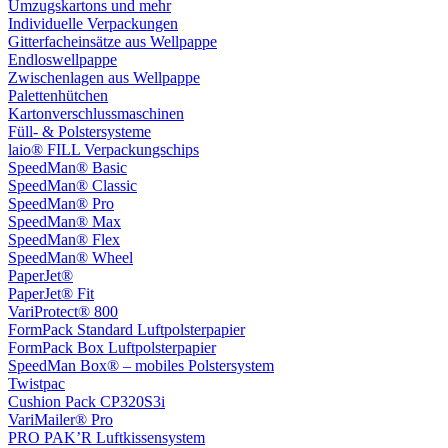
Umzugskartons und mehr
Individuelle Verpackungen
Gitterfacheinsätze aus Wellpappe
Endloswellpappe
Zwischenlagen aus Wellpappe
Palettenhütchen
Kartonverschlussmaschinen
Füll- & Polstersysteme
laio® FILL Verpackungschips
SpeedMan® Basic
SpeedMan® Classic
SpeedMan® Pro
SpeedMan® Max
SpeedMan® Flex
SpeedMan® Wheel
PaperJet®
PaperJet® Fit
VariProtect® 800
FormPack Standard Luftpolsterpapier
FormPack Box Luftpolsterpapier
SpeedMan Box® – mobiles Polstersystem
Twistpac
Cushion Pack CP320S3i
VariMailer® Pro
PRO PAK’R Luftkissensystem