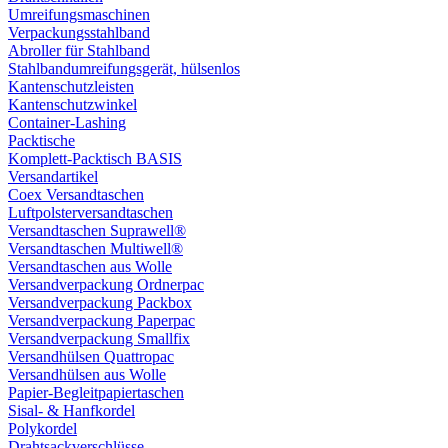
Umreifungsmaschinen
Verpackungsstahlband
Abroller für Stahlband
Stahlbandumreifungsgerät, hülsenlos
Kantenschutzleisten
Kantenschutzwinkel
Container-Lashing
Packtische
Komplett-Packtisch BASIS
Versandartikel
Coex Versandtaschen
Luftpolsterversandtaschen
Versandtaschen Suprawell®
Versandtaschen Multiwell®
Versandtaschen aus Wolle
Versandverpackung Ordnerpac
Versandverpackung Packbox
Versandverpackung Paperpac
Versandverpackung Smallfix
Versandhülsen Quattropac
Versandhülsen aus Wolle
Papier-Begleitpapiertaschen
Sisal- & Hanfkordel
Polykordel
Drahtsackverschlüsse