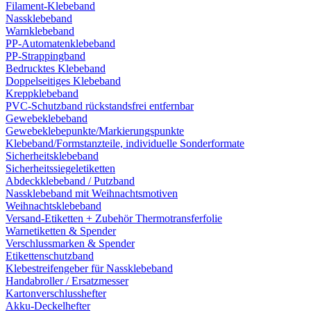
Filament-Klebeband
Nassklebeband
Warnklebeband
PP-Automatenklebeband
PP-Strappingband
Bedrucktes Klebeband
Doppelseitiges Klebeband
Kreppklebeband
PVC-Schutzband rückstandsfrei entfernbar
Gewebeklebeband
Gewebeklebepunkte/Markierungspunkte
Klebeband/Formstanzteile, individuelle Sonderformate
Sicherheitsklebeband
Sicherheitssiegeletiketten
Abdeckklebeband / Putzband
Nassklebeband mit Weihnachtsmotiven
Weihnachtsklebeband
Versand-Etiketten + Zubehör Thermotransferfolie
Warnetiketten & Spender
Verschlussmarken & Spender
Etikettenschutzband
Klebestreifengeber für Nassklebeband
Handabroller / Ersatzmesser
Kartonverschlusshefter
Akku-Deckelhefter