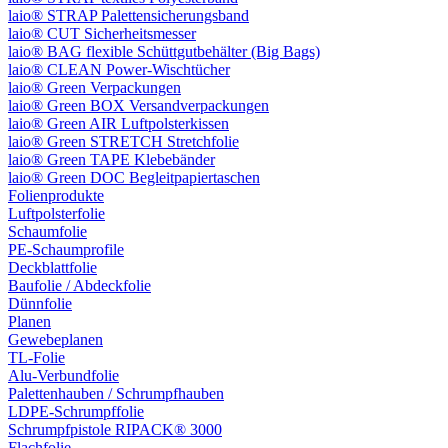
laio® STRAP Palettensicherungsband
laio® CUT Sicherheitsmesser
laio® BAG flexible Schüttgutbehälter (Big Bags)
laio® CLEAN Power-Wischtücher
laio® Green Verpackungen
laio® Green BOX Versandverpackungen
laio® Green AIR Luftpolsterkissen
laio® Green STRETCH Stretchfolie
laio® Green TAPE Klebebänder
laio® Green DOC Begleitpapiertaschen
Folienprodukte
Luftpolsterfolie
Schaumfolie
PE-Schaumprofile
Deckblattfolie
Baufolie / Abdeckfolie
Dünnfolie
Planen
Gewebeplanen
TL-Folie
Alu-Verbundfolie
Palettenhauben / Schrumpfhauben
LDPE-Schrumpffolie
Schrumpfpistole RIPACK® 3000
Flachfolie