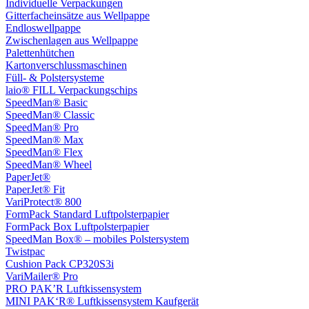
Individuelle Verpackungen
Gitterfacheinsätze aus Wellpappe
Endloswellpappe
Zwischenlagen aus Wellpappe
Palettenhütchen
Kartonverschlussmaschinen
Füll- & Polstersysteme
laio® FILL Verpackungschips
SpeedMan® Basic
SpeedMan® Classic
SpeedMan® Pro
SpeedMan® Max
SpeedMan® Flex
SpeedMan® Wheel
PaperJet®
PaperJet® Fit
VariProtect® 800
FormPack Standard Luftpolsterpapier
FormPack Box Luftpolsterpapier
SpeedMan Box® – mobiles Polstersystem
Twistpac
Cushion Pack CP320S3i
VariMailer® Pro
PRO PAK’R Luftkissensystem
MINI PAK‘R® Luftkissensystem Kaufgerät