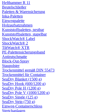
Hefthammer R 11
Beutelschließer
Paletten & Warensicherung
Inka-Paletten
Einwegpalette
Holzaufsatzrahmen
Kunststoffpaletten, nestbar
Kunststoffpaletten, stapelbar
ShockWatch® Label
ShockWatch® 2
TiltWatch® XTR
PE-Palettensicherungsband
Antirutschmatte
Block-Out-Spray
Staupolster
Trockenmittel gemäß DIN 55473
Trockenmittel für Container
SeaDry Blanket (1500 g)
SeaDry Hook (600/1200 g)
SeaDry Pole H (1200 g)
SeaDry Pole V (1000/1200 g)
SeaDry Single (125 g)
SeaDry Strip (750 g)
Einweg-Containerschloss
Stretchanlagen