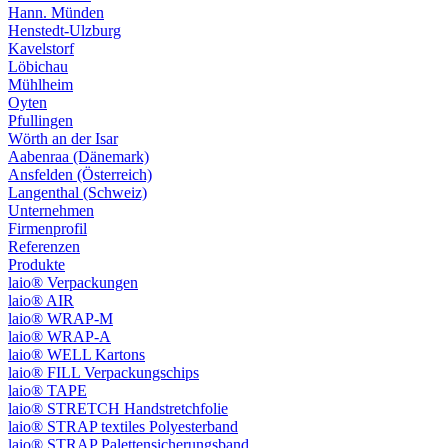
Hann. Münden
Henstedt-Ulzburg
Kavelstorf
Löbichau
Mühlheim
Oyten
Pfullingen
Wörth an der Isar
Aabenraa (Dänemark)
Ansfelden (Österreich)
Langenthal (Schweiz)
Unternehmen
Firmenprofil
Referenzen
Produkte
laio® Verpackungen
laio® AIR
laio® WRAP-M
laio® WRAP-A
laio® WELL Kartons
laio® FILL Verpackungschips
laio® TAPE
laio® STRETCH Handstretchfolie
laio® STRAP textiles Polyesterband
laio® STRAP Palettensicherungsband