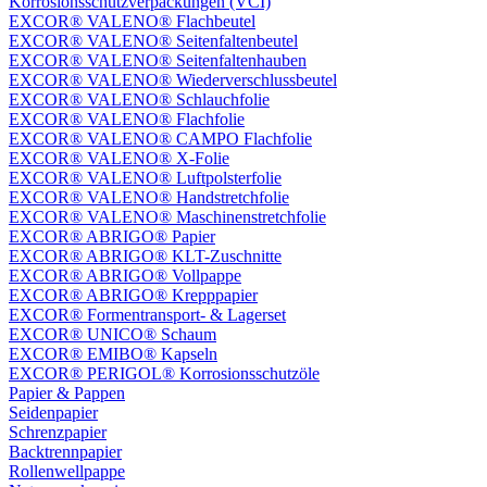
Korrosionsschutzverpackungen (VCI)
EXCOR® VALENO® Flachbeutel
EXCOR® VALENO® Seitenfaltenbeutel
EXCOR® VALENO® Seitenfaltenhauben
EXCOR® VALENO® Wiederverschlussbeutel
EXCOR® VALENO® Schlauchfolie
EXCOR® VALENO® Flachfolie
EXCOR® VALENO® CAMPO Flachfolie
EXCOR® VALENO® X-Folie
EXCOR® VALENO® Luftpolsterfolie
EXCOR® VALENO® Handstretchfolie
EXCOR® VALENO® Maschinenstretchfolie
EXCOR® ABRIGO® Papier
EXCOR® ABRIGO® KLT-Zuschnitte
EXCOR® ABRIGO® Vollpappe
EXCOR® ABRIGO® Krepppapier
EXCOR® Formentransport- & Lagerset
EXCOR® UNICO® Schaum
EXCOR® EMIBO® Kapseln
EXCOR® PERIGOL® Korrosionsschutzöle
Papier & Pappen
Seidenpapier
Schrenzpapier
Backtrennpapier
Rollenwellpappe