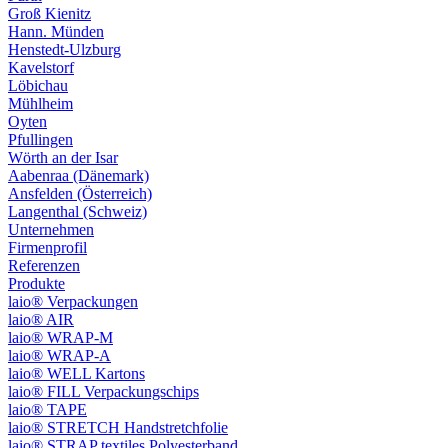
Groß Kienitz
Hann. Münden
Henstedt-Ulzburg
Kavelstorf
Löbichau
Mühlheim
Oyten
Pfullingen
Wörth an der Isar
Aabenraa (Dänemark)
Ansfelden (Österreich)
Langenthal (Schweiz)
Unternehmen
Firmenprofil
Referenzen
Produkte
laio® Verpackungen
laio® AIR
laio® WRAP-M
laio® WRAP-A
laio® WELL Kartons
laio® FILL Verpackungschips
laio® TAPE
laio® STRETCH Handstretchfolie
laio® STRAP textiles Polyesterband