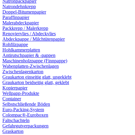
Natronpackpapier
Natrondehnkrepp
Doppel-Bitumenpapier
Paraffinpapier
Malerabdeckpapier
Packkrepp / Malerkrepp
Renoviervlies / Abdeckvlies
Abdeckpappe / Milchtütenpapier
Rohfilzpappe
Hohlkammerplatten
Antirutschpapier & -pappen
Maschinenholzpappe (Finnpappe)
Wabenplatten-Zwischenlagen
Zwischenlagenkarton
Graukarton einseitig glatt, ungeklebt
Graukarton beidseitig glatt, geklebt
Kopierpapier
Wellpapp-Produkte
Container
Selbstschließende Böden
Euro-Packing-System
Colompac®-Euroboxen
Faltschachteln
Gefahrgutverpackungen
Graskarton