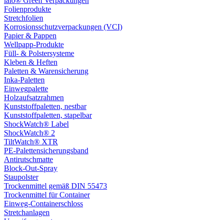
laio® Green Verpackungen
Folienprodukte
Stretchfolien
Korrosionsschutzverpackungen (VCI)
Papier & Pappen
Wellpapp-Produkte
Füll- & Polstersysteme
Kleben & Heften
Paletten & Warensicherung
Inka-Paletten
Einwegpalette
Holzaufsatzrahmen
Kunststoffpaletten, nestbar
Kunststoffpaletten, stapelbar
ShockWatch® Label
ShockWatch® 2
TiltWatch® XTR
PE-Palettensicherungsband
Antirutschmatte
Block-Out-Spray
Staupolster
Trockenmittel gemäß DIN 55473
Trockenmittel für Container
Einweg-Containerschloss
Stretchanlagen