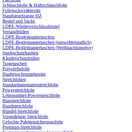
Schlauchfolie & Halbschlauchfolie
Folienschweißgeräte
Handsiegelzange HZ
Beutel und Säcke
LDPE-Wiederverschlussbeutel
Versandhüllen
LDPE-Begleitpapiertaschen
LDPE-Begleitpapiertaschen (umweltfreundlich)
LDPE-Begleitpapiertaschen (Weihnachtsmotive)
Staubschutzhauben
Kleiderschutzhüllen
Tragetaschen
Polyolefinfolie
Haubenschrumpfgeräte
Stretchfolien
Standardautomatenstretchfolie
Powerstretchfolie
Lebensmittel-Powerstretchfolie
Blasstretchfolie
Handstretchfolie
Bündel-Stretchfolie
Vorgedehnte Stretchfolie
Gelochte Palettensicherungsfolie
Premium-Stretchfolie