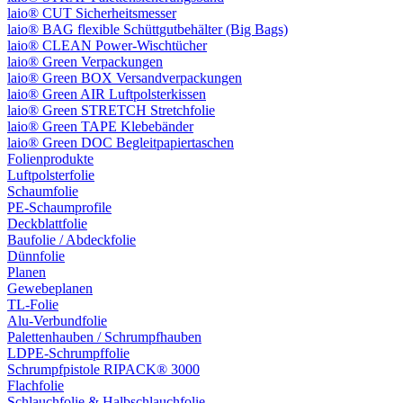
laio® CUT Sicherheitsmesser
laio® BAG flexible Schüttgutbehälter (Big Bags)
laio® CLEAN Power-Wischtücher
laio® Green Verpackungen
laio® Green BOX Versandverpackungen
laio® Green AIR Luftpolsterkissen
laio® Green STRETCH Stretchfolie
laio® Green TAPE Klebebänder
laio® Green DOC Begleitpapiertaschen
Folienprodukte
Luftpolsterfolie
Schaumfolie
PE-Schaumprofile
Deckblattfolie
Baufolie / Abdeckfolie
Dünnfolie
Planen
Gewebeplanen
TL-Folie
Alu-Verbundfolie
Palettenhauben / Schrumpfhauben
LDPE-Schrumpffolie
Schrumpfpistole RIPACK® 3000
Flachfolie
Schlauchfolie & Halbschlauchfolie