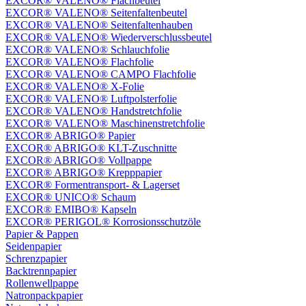
EXCOR® VALENO® Flachbeutel
EXCOR® VALENO® Seitenfaltenbeutel
EXCOR® VALENO® Seitenfaltenhauben
EXCOR® VALENO® Wiederverschlussbeutel
EXCOR® VALENO® Schlauchfolie
EXCOR® VALENO® Flachfolie
EXCOR® VALENO® CAMPO Flachfolie
EXCOR® VALENO® X-Folie
EXCOR® VALENO® Luftpolsterfolie
EXCOR® VALENO® Handstretchfolie
EXCOR® VALENO® Maschinenstretchfolie
EXCOR® ABRIGO® Papier
EXCOR® ABRIGO® KLT-Zuschnitte
EXCOR® ABRIGO® Vollpappe
EXCOR® ABRIGO® Krepppapier
EXCOR® Formentransport- & Lagerset
EXCOR® UNICO® Schaum
EXCOR® EMIBO® Kapseln
EXCOR® PERIGOL® Korrosionsschutzöle
Papier & Pappen
Seidenpapier
Schrenzpapier
Backtrennpapier
Rollenwellpappe
Natronpackpapier