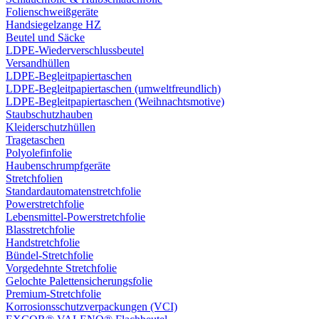
Folienschweißgeräte
Handsiegelzange HZ
Beutel und Säcke
LDPE-Wiederverschlussbeutel
Versandhüllen
LDPE-Begleitpapiertaschen
LDPE-Begleitpapiertaschen (umweltfreundlich)
LDPE-Begleitpapiertaschen (Weihnachtsmotive)
Staubschutzhauben
Kleiderschutzhüllen
Tragetaschen
Polyolefinfolie
Haubenschrumpfgeräte
Stretchfolien
Standardautomatenstretchfolie
Powerstretchfolie
Lebensmittel-Powerstretchfolie
Blasstretchfolie
Handstretchfolie
Bündel-Stretchfolie
Vorgedehnte Stretchfolie
Gelochte Palettensicherungsfolie
Premium-Stretchfolie
Korrosionsschutzverpackungen (VCI)