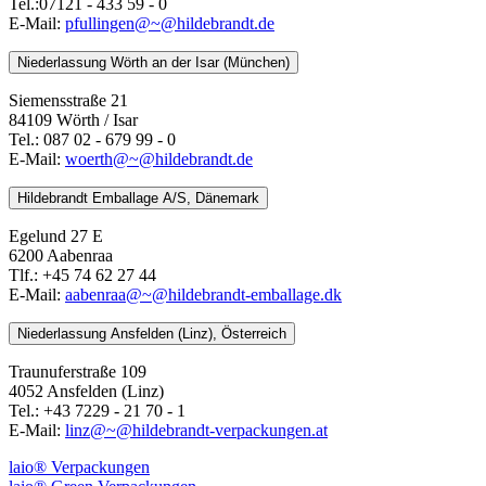
Tel.:07121 - 433 59 - 0
E-Mail:
pfullingen@~@hildebrandt.de
Niederlassung Wörth an der Isar (München)
Siemensstraße 21
84109 Wörth / Isar
Tel.: 087 02 - 679 99 - 0
E-Mail:
woerth@~@hildebrandt.de
Hildebrandt Emballage A/S, Dänemark
Egelund 27 E
6200 Aabenraa
Tlf.: +45 74 62 27 44
E-Mail:
aabenraa@~@hildebrandt-emballage.dk
Niederlassung Ansfelden (Linz), Österreich
Traunuferstraße 109
4052 Ansfelden (Linz)
Tel.: +43 7229 - 21 70 - 1
E-Mail:
linz@~@hildebrandt-verpackungen.at
laio® Verpackungen