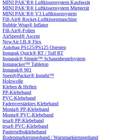
MINI PAK‘R® Luftkissensystem Kaufgerät
MINI PAK‘R® Luftkissensystem Mietgerät
MINI PAK‘R® V3 Luftkissensystem
Fill-Air® Rocket-Luftkissenmaschine
Bubble Wrap® Inflator
Fill-Air®-Folien
AirSpeed® Ascent
NewAir I.B.® Flex
Autobag PS125/PS125 Onestep
Instapak Quick® RT / Tuff RT
Instapak® Simple™ Schaumbeutelsystem
Instapacker™ Tabletop
Instapak® 901
SpeedyPacker® Insight™
Holzwolle
Kleben & Heften
PP-Klebeband
PVC-Klebeband
Fadenverstärktes Klebeband
Monta® PP-Klebeband
Monta® PVC-Klebeband
tesa® PP-Klebeband
tesa® PVC-Klebeband
Papierselbstklebeband
Bodenmarkierungsband / Warnmarkierungsband