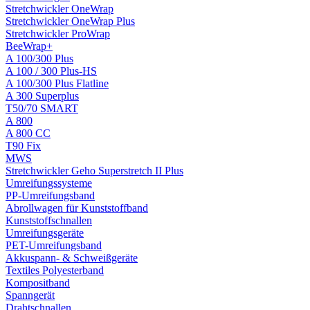
Stretchwickler OneWrap
Stretchwickler OneWrap Plus
Stretchwickler ProWrap
BeeWrap+
A 100/300 Plus
A 100 / 300 Plus-HS
A 100/300 Plus Flatline
A 300 Superplus
T50/70 SMART
A 800
A 800 CC
T90 Fix
MWS
Stretchwickler Geho Superstretch II Plus
Umreifungssysteme
PP-Umreifungsband
Abrollwagen für Kunststoffband
Kunststoffschnallen
Umreifungsgeräte
PET-Umreifungsband
Akkuspann- & Schweißgeräte
Textiles Polyesterband
Kompositband
Spanngerät
Drahtschnallen