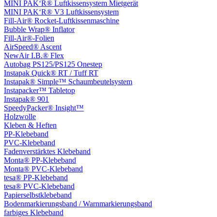
MINI PAK‘R® Luftkissensystem Mietgerät
MINI PAK‘R® V3 Luftkissensystem
Fill-Air® Rocket-Luftkissenmaschine
Bubble Wrap® Inflator
Fill-Air®-Folien
AirSpeed® Ascent
NewAir I.B.® Flex
Autobag PS125/PS125 Onestep
Instapak Quick® RT / Tuff RT
Instapak® Simple™ Schaumbeutelsystem
Instapacker™ Tabletop
Instapak® 901
SpeedyPacker® Insight™
Holzwolle
Kleben & Heften
PP-Klebeband
PVC-Klebeband
Fadenverstärktes Klebeband
Monta® PP-Klebeband
Monta® PVC-Klebeband
tesa® PP-Klebeband
tesa® PVC-Klebeband
Papierselbstklebeband
Bodenmarkierungsband / Warnmarkierungsband
farbiges Klebeband