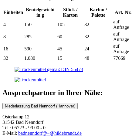
Beutelgewicht
Stück /
Karton /
Einheiten
Art.-Nr.
in g
Karton
Palette
auf
4
150
105
32
Anfrage
auf
8
285
60
32
Anfrage
auf
16
590
45
24
Anfrage
32
1.080
15
48
77669
Ansprechpartner in Ihrer Nähe:
Niederlassung Bad Nenndorf (Hannover)
Osterkamp 12
31542 Bad Nenndorf
Tel.: 05723 - 99 00 - 0
E-Mail:
badnenndorf@~@hildebrandt.de