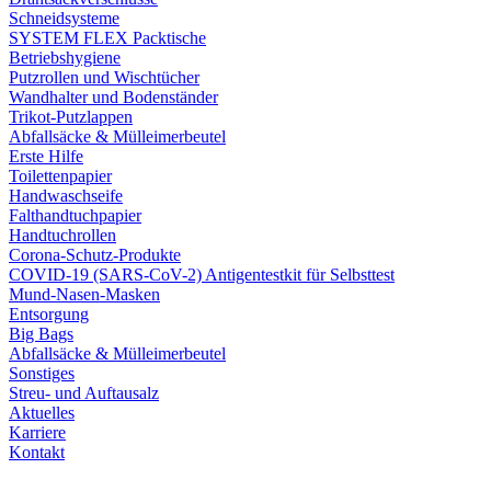
Schneidsysteme
SYSTEM FLEX Packtische
Betriebshygiene
Putzrollen und Wischtücher
Wandhalter und Bodenständer
Trikot-Putzlappen
Abfallsäcke & Mülleimerbeutel
Erste Hilfe
Toilettenpapier
Handwaschseife
Falthandtuchpapier
Handtuchrollen
Corona-Schutz-Produkte
COVID-19 (SARS-CoV-2) Antigentestkit für Selbsttest
Mund-Nasen-Masken
Entsorgung
Big Bags
Abfallsäcke & Mülleimerbeutel
Sonstiges
Streu- und Auftausalz
Aktuelles
Karriere
Kontakt