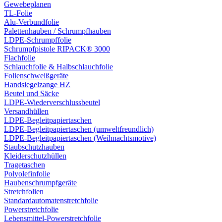
Gewebeplanen
TL-Folie
Alu-Verbundfolie
Palettenhauben / Schrumpfhauben
LDPE-Schrumpffolie
Schrumpfpistole RIPACK® 3000
Flachfolie
Schlauchfolie & Halbschlauchfolie
Folienschweißgeräte
Handsiegelzange HZ
Beutel und Säcke
LDPE-Wiederverschlussbeutel
Versandhüllen
LDPE-Begleitpapiertaschen
LDPE-Begleitpapiertaschen (umweltfreundlich)
LDPE-Begleitpapiertaschen (Weihnachtsmotive)
Staubschutzhauben
Kleiderschutzhüllen
Tragetaschen
Polyolefinfolie
Haubenschrumpfgeräte
Stretchfolien
Standardautomatenstretchfolie
Powerstretchfolie
Lebensmittel-Powerstretchfolie