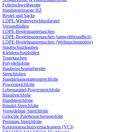
Folienschweißgeräte
Handsiegelzange HZ
Beutel und Säcke
LDPE-Wiederverschlussbeutel
Versandhüllen
LDPE-Begleitpapiertaschen
LDPE-Begleitpapiertaschen (umweltfreundlich)
LDPE-Begleitpapiertaschen (Weihnachtsmotive)
Staubschutzhauben
Kleiderschutzhüllen
Tragetaschen
Polyolefinfolie
Haubenschrumpfgeräte
Stretchfolien
Standardautomatenstretchfolie
Powerstretchfolie
Lebensmittel-Powerstretchfolie
Blasstretchfolie
Handstretchfolie
Bündel-Stretchfolie
Vorgedehnte Stretchfolie
Gelochte Palettensicherungsfolie
Premium-Stretchfolie
Korrosionsschutzverpackungen (VCI)