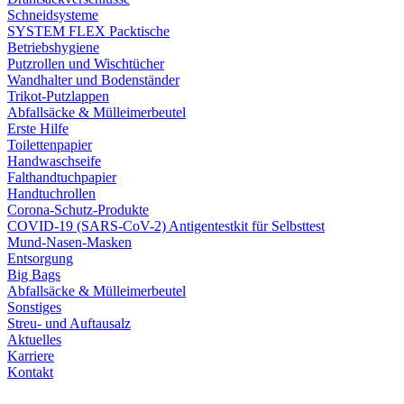
Schneidsysteme
SYSTEM FLEX Packtische
Betriebshygiene
Putzrollen und Wischtücher
Wandhalter und Bodenständer
Trikot-Putzlappen
Abfallsäcke & Mülleimerbeutel
Erste Hilfe
Toilettenpapier
Handwaschseife
Falthandtuchpapier
Handtuchrollen
Corona-Schutz-Produkte
COVID-19 (SARS-CoV-2) Antigentestkit für Selbsttest
Mund-Nasen-Masken
Entsorgung
Big Bags
Abfallsäcke & Mülleimerbeutel
Sonstiges
Streu- und Auftausalz
Aktuelles
Karriere
Kontakt