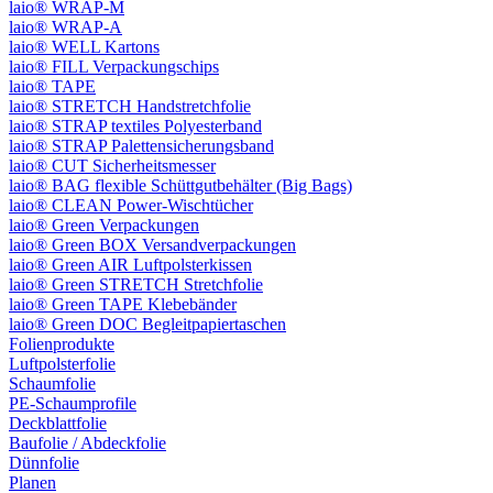
laio® WRAP-M
laio® WRAP-A
laio® WELL Kartons
laio® FILL Verpackungschips
laio® TAPE
laio® STRETCH Handstretchfolie
laio® STRAP textiles Polyesterband
laio® STRAP Palettensicherungsband
laio® CUT Sicherheitsmesser
laio® BAG flexible Schüttgutbehälter (Big Bags)
laio® CLEAN Power-Wischtücher
laio® Green Verpackungen
laio® Green BOX Versandverpackungen
laio® Green AIR Luftpolsterkissen
laio® Green STRETCH Stretchfolie
laio® Green TAPE Klebebänder
laio® Green DOC Begleitpapiertaschen
Folienprodukte
Luftpolsterfolie
Schaumfolie
PE-Schaumprofile
Deckblattfolie
Baufolie / Abdeckfolie
Dünnfolie
Planen