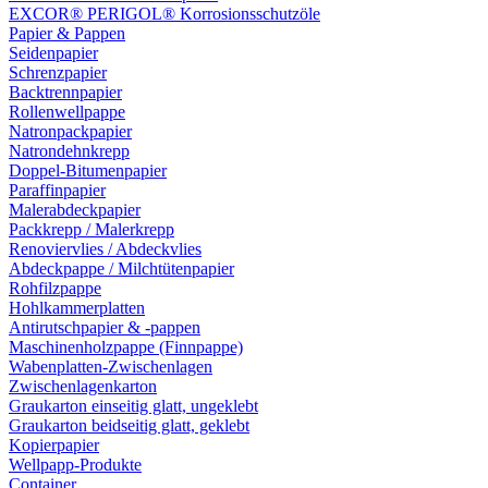
EXCOR® PERIGOL® Korrosionsschutzöle
Papier & Pappen
Seidenpapier
Schrenzpapier
Backtrennpapier
Rollenwellpappe
Natronpackpapier
Natrondehnkrepp
Doppel-Bitumenpapier
Paraffinpapier
Malerabdeckpapier
Packkrepp / Malerkrepp
Renoviervlies / Abdeckvlies
Abdeckpappe / Milchtütenpapier
Rohfilzpappe
Hohlkammerplatten
Antirutschpapier & -pappen
Maschinenholzpappe (Finnpappe)
Wabenplatten-Zwischenlagen
Zwischenlagenkarton
Graukarton einseitig glatt, ungeklebt
Graukarton beidseitig glatt, geklebt
Kopierpapier
Wellpapp-Produkte
Container