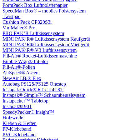
FormPack Box Luftpolsterpapier
SpeedMan Box® – mobiles Polstersystem
Twistpac
Cushion Pack CP320S3i
VariMailer® Pro
PRO PAK’R Luftkissensystem
MINI PAK‘R® Luftkissensystem Kaufgerät
MINI PAK‘R® Luftkissensystem Mietgerät
MINI PAK‘R® V3 Luftkissensystem
Fill-Air® Rocket-Luftkissenmaschine
Bubble Wrap® Inflator
Fill-Air®-Folien
AirSpeed® Ascent
NewAir I.B.® Flex
Autobag PS125/PS125 Onestep
Instapak Quick® RT / Tuff RT
Instapak® Simple™ Schaumbeutelsystem
Instapacker™ Tabletop
Instapak® 901
SpeedyPacker® Insight™
Holzwolle
Kleben & Heften
PP-Klebeband
PVC-Klebeband