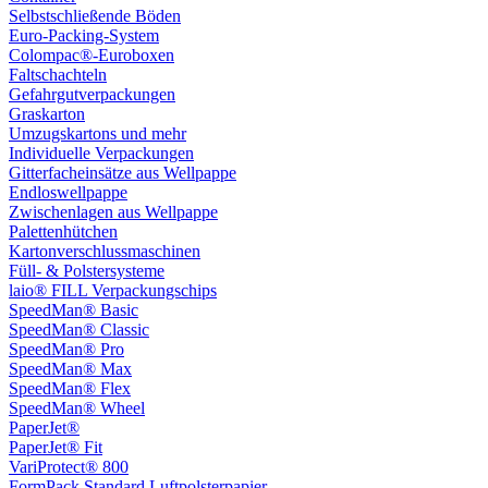
Selbstschließende Böden
Euro-Packing-System
Colompac®-Euroboxen
Faltschachteln
Gefahrgutverpackungen
Graskarton
Umzugskartons und mehr
Individuelle Verpackungen
Gitterfacheinsätze aus Wellpappe
Endloswellpappe
Zwischenlagen aus Wellpappe
Palettenhütchen
Kartonverschlussmaschinen
Füll- & Polstersysteme
laio® FILL Verpackungschips
SpeedMan® Basic
SpeedMan® Classic
SpeedMan® Pro
SpeedMan® Max
SpeedMan® Flex
SpeedMan® Wheel
PaperJet®
PaperJet® Fit
VariProtect® 800
FormPack Standard Luftpolsterpapier