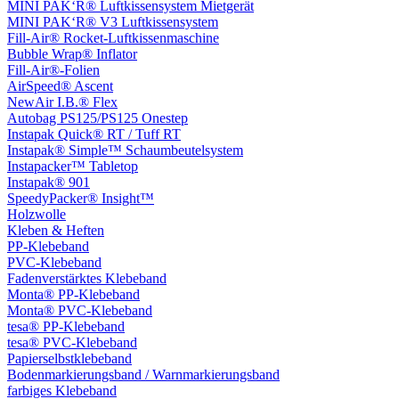
MINI PAK‘R® Luftkissensystem Mietgerät
MINI PAK‘R® V3 Luftkissensystem
Fill-Air® Rocket-Luftkissenmaschine
Bubble Wrap® Inflator
Fill-Air®-Folien
AirSpeed® Ascent
NewAir I.B.® Flex
Autobag PS125/PS125 Onestep
Instapak Quick® RT / Tuff RT
Instapak® Simple™ Schaumbeutelsystem
Instapacker™ Tabletop
Instapak® 901
SpeedyPacker® Insight™
Holzwolle
Kleben & Heften
PP-Klebeband
PVC-Klebeband
Fadenverstärktes Klebeband
Monta® PP-Klebeband
Monta® PVC-Klebeband
tesa® PP-Klebeband
tesa® PVC-Klebeband
Papierselbstklebeband
Bodenmarkierungsband / Warnmarkierungsband
farbiges Klebeband