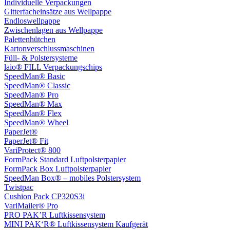
Individuelle Verpackungen
Gitterfacheinsätze aus Wellpappe
Endloswellpappe
Zwischenlagen aus Wellpappe
Palettenhütchen
Kartonverschlussmaschinen
Füll- & Polstersysteme
laio® FILL Verpackungschips
SpeedMan® Basic
SpeedMan® Classic
SpeedMan® Pro
SpeedMan® Max
SpeedMan® Flex
SpeedMan® Wheel
PaperJet®
PaperJet® Fit
VariProtect® 800
FormPack Standard Luftpolsterpapier
FormPack Box Luftpolsterpapier
SpeedMan Box® – mobiles Polstersystem
Twistpac
Cushion Pack CP320S3i
VariMailer® Pro
PRO PAK’R Luftkissensystem
MINI PAK‘R® Luftkissensystem Kaufgerät