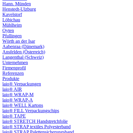
Hann. Münden
Henstedt-Ulzburg
Kavelstorf
Löbichau
Mühlheim
Oyten
Pfullingen
Wörth an der Isar
Aabenraa (Dänemark)
Ansfelden (Österreich)
Langenthal (Schweiz)
Unternehmen
Firmenprofil
Referenzen
Produkte
laio® Verpackungen
laio® AIR
laio® WRAP-M
laio® WRAP-A
laio® WELL Kartons
laio® FILL Verpackungschips
laio® TAPE
laio® STRETCH Handstretchfolie
laio® STRAP textiles Polyesterband
laio® STRAP Palettensicherungsband