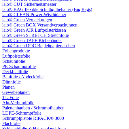
laio® CUT Sicherheitsmesser
laio® BAG flexible Schüttgutbehälter (Big Bags)
laio® CLEAN Power-Wischtücher
laio® Green Verpackungen
laio® Green BOX Versandverpackungen
laio® Green AIR Luftpolsterkissen
laio® Green STRETCH Stretchfolie
laio® Green TAPE Klebebänder
laio® Green DOC Begleitpapiertaschen
Folienprodukte
Luftpolsterfolie
Schaumfolie
PE-Schaumprofile
Deckblattfolie
Baufolie / Abdeckfolie
Dünnfolie
Planen
Gewebeplanen
TL-Folie
Alu-Verbundfolie
Palettenhauben / Schrumpfhauben
LDPE-Schrumpffolie
Schrumpfpistole RIPACK® 3000
Flachfolie
Schlauchfolie & Halbschlauchfolie