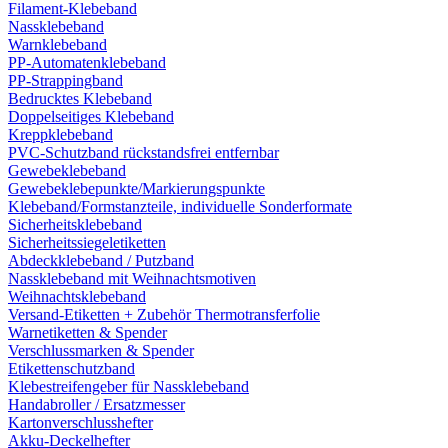
Filament-Klebeband
Nassklebeband
Warnklebeband
PP-Automatenklebeband
PP-Strappingband
Bedrucktes Klebeband
Doppelseitiges Klebeband
Kreppklebeband
PVC-Schutzband rückstandsfrei entfernbar
Gewebeklebeband
Gewebeklebepunkte/Markierungspunkte
Klebeband/Formstanzteile, individuelle Sonderformate
Sicherheitsklebeband
Sicherheitssiegeletiketten
Abdeckklebeband / Putzband
Nassklebeband mit Weihnachtsmotiven
Weihnachtsklebeband
Versand-Etiketten + Zubehör Thermotransferfolie
Warnetiketten & Spender
Verschlussmarken & Spender
Etikettenschutzband
Klebestreifengeber für Nassklebeband
Handabroller / Ersatzmesser
Kartonverschlusshefter
Akku-Deckelhefter