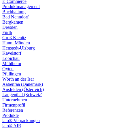
E-Commerce
Produktmanagement
Buchhaltung
Bad Nenndorf
Bergkamen
Dresden
Fürth
Groß Kienitz
Hann. Münden
Henstedt-Ulzburg
Kavelstorf
Löbichau
Mühlheim
Oyten
Pfullingen
Wörth an der Isar
Aabenraa (Dänemark)
Ansfelden (Österreich)
Langenthal (Schweiz)
Unternehmen
Firmenprofil
Referenzen
Produkte
laio® Verpackungen
laio® AIR