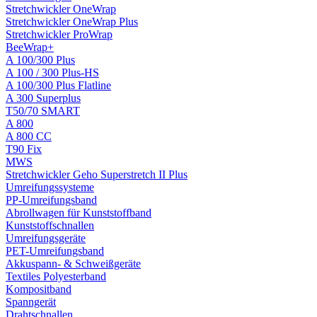
Stretchwickler OneWrap
Stretchwickler OneWrap Plus
Stretchwickler ProWrap
BeeWrap+
A 100/300 Plus
A 100 / 300 Plus-HS
A 100/300 Plus Flatline
A 300 Superplus
T50/70 SMART
A 800
A 800 CC
T90 Fix
MWS
Stretchwickler Geho Superstretch II Plus
Umreifungssysteme
PP-Umreifungsband
Abrollwagen für Kunststoffband
Kunststoffschnallen
Umreifungsgeräte
PET-Umreifungsband
Akkuspann- & Schweißgeräte
Textiles Polyesterband
Kompositband
Spanngerät
Drahtschnallen