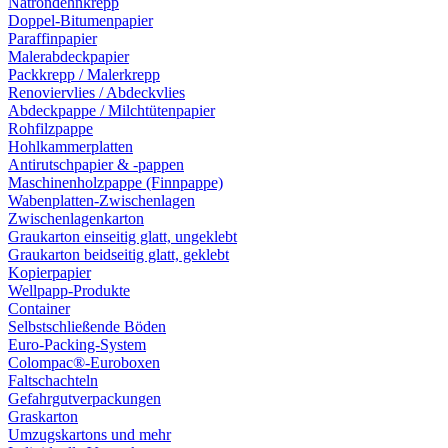
Natrondehnkrepp
Doppel-Bitumenpapier
Paraffinpapier
Malerabdeckpapier
Packkrepp / Malerkrepp
Renoviervlies / Abdeckvlies
Abdeckpappe / Milchtütenpapier
Rohfilzpappe
Hohlkammerplatten
Antirutschpapier & -pappen
Maschinenholzpappe (Finnpappe)
Wabenplatten-Zwischenlagen
Zwischenlagenkarton
Graukarton einseitig glatt, ungeklebt
Graukarton beidseitig glatt, geklebt
Kopierpapier
Wellpapp-Produkte
Container
Selbstschließende Böden
Euro-Packing-System
Colompac®-Euroboxen
Faltschachteln
Gefahrgutverpackungen
Graskarton
Umzugskartons und mehr