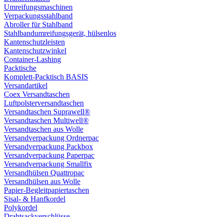
Umreifungsmaschinen
Verpackungsstahlband
Abroller für Stahlband
Stahlbandumreifungsgerät, hülsenlos
Kantenschutzleisten
Kantenschutzwinkel
Container-Lashing
Packtische
Komplett-Packtisch BASIS
Versandartikel
Coex Versandtaschen
Luftpolsterversandtaschen
Versandtaschen Suprawell®
Versandtaschen Multiwell®
Versandtaschen aus Wolle
Versandverpackung Ordnerpac
Versandverpackung Packbox
Versandverpackung Paperpac
Versandverpackung Smallfix
Versandhülsen Quattropac
Versandhülsen aus Wolle
Papier-Begleitpapiertaschen
Sisal- & Hanfkordel
Polykordel
Drahtsackverschlüsse