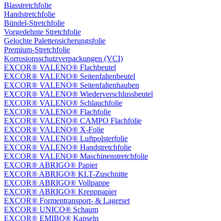
Blasstretchfolie
Handstretchfolie
Bündel-Stretchfolie
Vorgedehnte Stretchfolie
Gelochte Palettensicherungsfolie
Premium-Stretchfolie
Korrosionsschutzverpackungen (VCI)
EXCOR® VALENO® Flachbeutel
EXCOR® VALENO® Seitenfaltenbeutel
EXCOR® VALENO® Seitenfaltenhauben
EXCOR® VALENO® Wiederverschlussbeutel
EXCOR® VALENO® Schlauchfolie
EXCOR® VALENO® Flachfolie
EXCOR® VALENO® CAMPO Flachfolie
EXCOR® VALENO® X-Folie
EXCOR® VALENO® Luftpolsterfolie
EXCOR® VALENO® Handstretchfolie
EXCOR® VALENO® Maschinenstretchfolie
EXCOR® ABRIGO® Papier
EXCOR® ABRIGO® KLT-Zuschnitte
EXCOR® ABRIGO® Vollpappe
EXCOR® ABRIGO® Krepppapier
EXCOR® Formentransport- & Lagerset
EXCOR® UNICO® Schaum
EXCOR® EMIBO® Kapseln