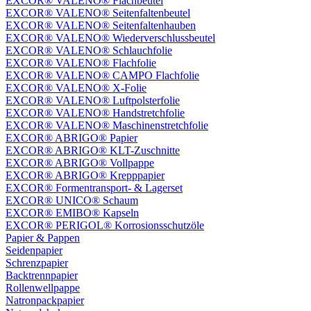
EXCOR® VALENO® Flachbeutel
EXCOR® VALENO® Seitenfaltenbeutel
EXCOR® VALENO® Seitenfaltenhauben
EXCOR® VALENO® Wiederverschlussbeutel
EXCOR® VALENO® Schlauchfolie
EXCOR® VALENO® Flachfolie
EXCOR® VALENO® CAMPO Flachfolie
EXCOR® VALENO® X-Folie
EXCOR® VALENO® Luftpolsterfolie
EXCOR® VALENO® Handstretchfolie
EXCOR® VALENO® Maschinenstretchfolie
EXCOR® ABRIGO® Papier
EXCOR® ABRIGO® KLT-Zuschnitte
EXCOR® ABRIGO® Vollpappe
EXCOR® ABRIGO® Krepppapier
EXCOR® Formentransport- & Lagerset
EXCOR® UNICO® Schaum
EXCOR® EMIBO® Kapseln
EXCOR® PERIGOL® Korrosionsschutzöle
Papier & Pappen
Seidenpapier
Schrenzpapier
Backtrennpapier
Rollenwellpappe
Natronpackpapier