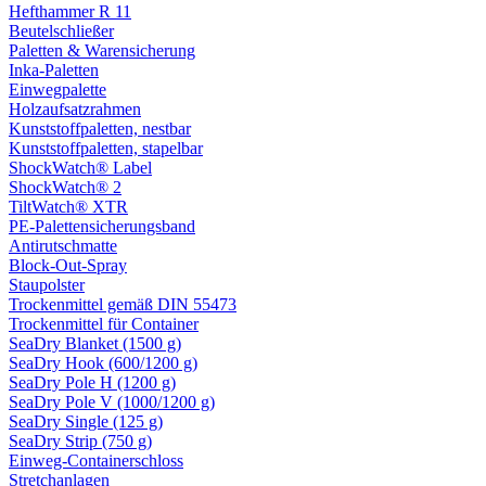
Hefthammer R 11
Beutelschließer
Paletten & Warensicherung
Inka-Paletten
Einwegpalette
Holzaufsatzrahmen
Kunststoffpaletten, nestbar
Kunststoffpaletten, stapelbar
ShockWatch® Label
ShockWatch® 2
TiltWatch® XTR
PE-Palettensicherungsband
Antirutschmatte
Block-Out-Spray
Staupolster
Trockenmittel gemäß DIN 55473
Trockenmittel für Container
SeaDry Blanket (1500 g)
SeaDry Hook (600/1200 g)
SeaDry Pole H (1200 g)
SeaDry Pole V (1000/1200 g)
SeaDry Single (125 g)
SeaDry Strip (750 g)
Einweg-Containerschloss
Stretchanlagen