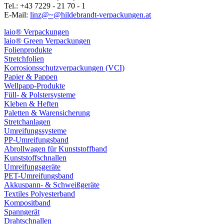
Tel.: +43 7229 - 21 70 - 1
E-Mail:
linz@~@hildebrandt-verpackungen.at
laio® Verpackungen
laio® Green Verpackungen
Folienprodukte
Stretchfolien
Korrosionsschutzverpackungen (VCI)
Papier & Pappen
Wellpapp-Produkte
Füll- & Polstersysteme
Kleben & Heften
Paletten & Warensicherung
Stretchanlagen
Umreifungssysteme
PP-Umreifungsband
Abrollwagen für Kunststoffband
Kunststoffschnallen
Umreifungsgeräte
PET-Umreifungsband
Akkuspann- & Schweißgeräte
Textiles Polyesterband
Kompositband
Spanngerät
Drahtschnallen