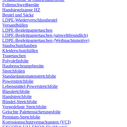
Folienschweißgeräte
Handsiegelzange HZ
Beutel und Säcke
LDPE-Wiederverschlussbeutel
Versandhüllen
LDPE-Begleitpapiertaschen
LDPE-Begleitpapiertaschen (umweltfreundlich)
LDPE-Begleitpapiertaschen (Weihnachtsmotive)
Staubschutzhauben
Kleiderschutzhüllen
Tragetaschen
Polyolefinfolie
Haubenschrumpfgeräte
Stretchfolien
Standardautomatenstretchfolie
Powerstretchfolie
Lebensmittel-Powerstretchfolie
Blasstretchfolie
Handstretchfolie
Bündel-Stretchfolie
Vorgedehnte Stretchfolie
Gelochte Palettensicherungsfolie
Premium-Stretchfolie
Korrosionsschutzverpackungen (VCI)