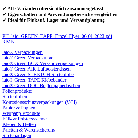
✓ Alle Varianten übersichtlich zusammengefasst
✓ Eigenschaften und Anwendungsbereiche vergleichen
✓ Ideal für Einkauf, Lager und Versandplanung
PH_laio_GREEN_TAPE_Einzel-Flyer_06-01-2023.pdf
3 MB
laio® Verpackungen
laio® Green Verpackungen
laio® Green BOX Versandverpackungen
laio® Green AIR Luftpolsterkissen
laio® Green STRETCH Stretchfolie
laio® Green TAPE Klebebänder
laio® Green DOC Begleitpapiertaschen
Folienprodukte
Stretchfolien
Korrosionsschutzverpackungen (VCI)
Papier & Pappen
Wellpapp-Produkte
Füll- & Polstersysteme
Kleben & Heften
Paletten & Warensicherung
Stretchanlagen