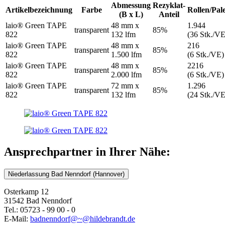
Abmessung
Rezyklat-
Artikelbezeichnung
Farbe
Rollen/Pale
(B x L)
Anteil
laio® Green TAPE
48 mm x
1.944
transparent
85%
822
132 lfm
(36 Stk./VE
laio® Green TAPE
48 mm x
216
transparent
85%
822
1.500 lfm
(6 Stk./VE)
laio® Green TAPE
48 mm x
2216
transparent
85%
822
2.000 lfm
(6 Stk./VE)
laio® Green TAPE
72 mm x
1.296
transparent
85%
822
132 lfm
(24 Stk./VE
Ansprechpartner in Ihrer Nähe:
Niederlassung Bad Nenndorf (Hannover)
Osterkamp 12
31542 Bad Nenndorf
Tel.: 05723 - 99 00 - 0
E-Mail:
badnenndorf@~@hildebrandt.de