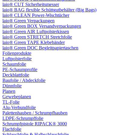
laio® CUT Sicherheitsmesser
laio® BAG flexible Schüttgutbehälter (Big Bags)
laio® CLEAN Power-Wischtücher
laio® Green Verpackungen
laio® Green BOX Versandverpackungen
laio® Green AIR Luftpolsterkissen
laio® Green STRETCH Stretchfolie
laio® Green TAPE Klebebänder
laio® Green DOC Begleitpapiertaschen
Folienprodukte
Luftpolsterfolie
Schaumfolie
PE-Schaumprofile
Deckblattfolie
Baufolie / Abdeckfolie
Dünnfolie
Planen
Gewebeplanen
TL-Folie
Alu-Verbundfolie
Palettenhauben / Schrumpfhauben
LDPE-Schrumpffolie
Schrumpfpistole RIPACK® 3000
Flachfolie
Schlauchfolie & Halbschlauchfolie