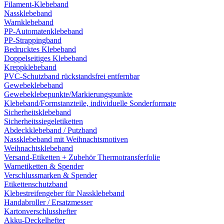
Filament-Klebeband
Nassklebeband
Warnklebeband
PP-Automatenklebeband
PP-Strappingband
Bedrucktes Klebeband
Doppelseitiges Klebeband
Kreppklebeband
PVC-Schutzband rückstandsfrei entfernbar
Gewebeklebeband
Gewebeklebepunkte/Markierungspunkte
Klebeband/Formstanzteile, individuelle Sonderformate
Sicherheitsklebeband
Sicherheitssiegeletiketten
Abdeckklebeband / Putzband
Nassklebeband mit Weihnachtsmotiven
Weihnachtsklebeband
Versand-Etiketten + Zubehör Thermotransferfolie
Warnetiketten & Spender
Verschlussmarken & Spender
Etikettenschutzband
Klebestreifengeber für Nassklebeband
Handabroller / Ersatzmesser
Kartonverschlusshefter
Akku-Deckelhefter