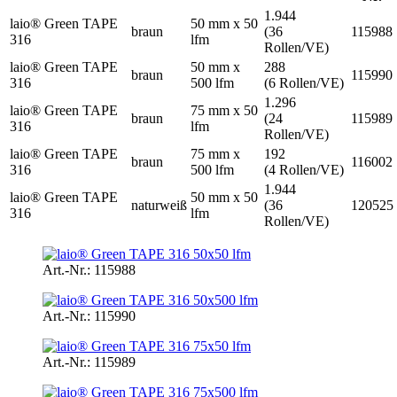
1.944
laio® Green TAPE
50 mm x 50
braun
(36
115988
316
lfm
Rollen/VE)
laio® Green TAPE
50 mm x
288
braun
115990
316
500 lfm
(6 Rollen/VE)
1.296
laio® Green TAPE
75 mm x 50
braun
(24
115989
316
lfm
Rollen/VE)
laio® Green TAPE
75 mm x
192
braun
116002
316
500 lfm
(4 Rollen/VE)
1.944
laio® Green TAPE
50 mm x 50
naturweiß
(36
120525
316
lfm
Rollen/VE)
Art.-Nr.: 115988
Art.-Nr.: 115990
Art.-Nr.: 115989