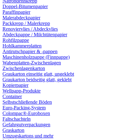
Natrondehnkrepp
Doppel-Bitumenpapier
Paraffinpapier
Malerabdeckpapier
Packkrepp / Malerkrepp
Renoviervlies / Abdeckvlies
Abdeckpappe / Milchtütenpapier
Rohfilzpappe
Hohlkammerplatten
Antirutschpapier & -pappen
Maschinenholzpappe (Finnpappe)
Wabenplatten-Zwischenlagen
Zwischenlagenkarton
Graukarton einseitig glatt, ungeklebt
Graukarton beidseitig glatt, geklebt
Kopierpapier
Wellpapp-Produkte
Container
Selbstschließende Böden
Euro-Packing-System
Colompac®-Euroboxen
Faltschachteln
Gefahrgutverpackungen
Graskarton
Umzugskartons und mehr