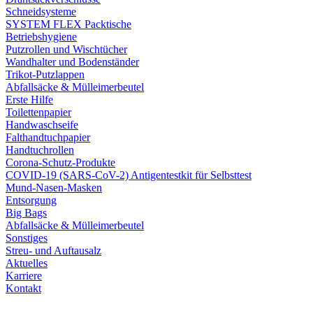
Schneidsysteme
SYSTEM FLEX Packtische
Betriebshygiene
Putzrollen und Wischtücher
Wandhalter und Bodenständer
Trikot-Putzlappen
Abfallsäcke & Mülleimerbeutel
Erste Hilfe
Toilettenpapier
Handwaschseife
Falthandtuchpapier
Handtuchrollen
Corona-Schutz-Produkte
COVID-19 (SARS-CoV-2) Antigentestkit für Selbsttest
Mund-Nasen-Masken
Entsorgung
Big Bags
Abfallsäcke & Mülleimerbeutel
Sonstiges
Streu- und Auftausalz
Aktuelles
Karriere
Kontakt