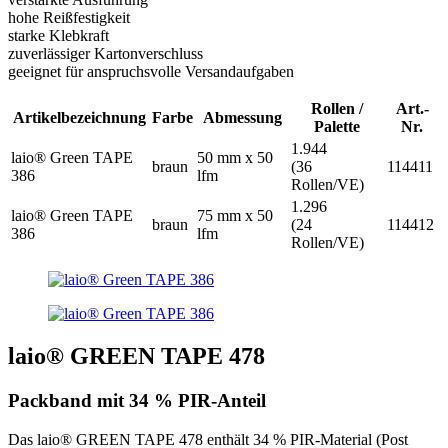
hohe Reißfestigkeit
starke Klebkraft
zuverlässiger Kartonverschluss
geeignet für anspruchsvolle Versandaufgaben
Rollen /
Art.-
Artikelbezeichnung
Farbe
Abmessung
Palette
Nr.
1.944
laio® Green TAPE
50 mm x 50
braun
(36
114411
386
lfm
Rollen/VE)
1.296
laio® Green TAPE
75 mm x 50
braun
(24
114412
386
lfm
Rollen/VE)
laio® GREEN TAPE 478
Packband mit 34 % PIR-Anteil
Das laio® GREEN TAPE 478 enthält 34 % PIR-Material (Post