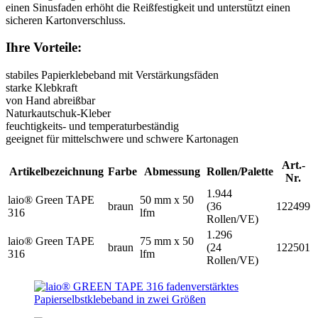
einen Sinusfaden erhöht die Reißfestigkeit und unterstützt einen
sicheren Kartonverschluss.
Ihre Vorteile:
stabiles Papierklebeband mit Verstärkungsfäden
starke Klebkraft
von Hand abreißbar
Naturkautschuk-Kleber
feuchtigkeits- und temperaturbeständig
geeignet für mittelschwere und schwere Kartonagen
Art.-
Artikelbezeichnung
Farbe
Abmessung
Rollen/Palette
Nr.
1.944
laio® Green TAPE
50 mm x 50
braun
(36
122499
316
lfm
Rollen/VE)
1.296
laio® Green TAPE
75 mm x 50
braun
(24
122501
316
lfm
Rollen/VE)