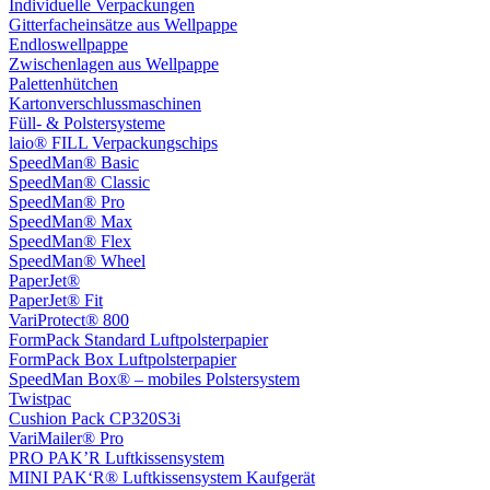
Individuelle Verpackungen
Gitterfacheinsätze aus Wellpappe
Endloswellpappe
Zwischenlagen aus Wellpappe
Palettenhütchen
Kartonverschlussmaschinen
Füll- & Polstersysteme
laio® FILL Verpackungschips
SpeedMan® Basic
SpeedMan® Classic
SpeedMan® Pro
SpeedMan® Max
SpeedMan® Flex
SpeedMan® Wheel
PaperJet®
PaperJet® Fit
VariProtect® 800
FormPack Standard Luftpolsterpapier
FormPack Box Luftpolsterpapier
SpeedMan Box® – mobiles Polstersystem
Twistpac
Cushion Pack CP320S3i
VariMailer® Pro
PRO PAK’R Luftkissensystem
MINI PAK‘R® Luftkissensystem Kaufgerät