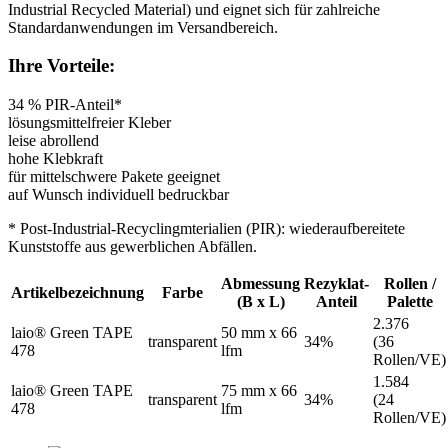
Industrial Recycled Material) und eignet sich für zahlreiche
Standardanwendungen im Versandbereich.
Ihre Vorteile:
34 % PIR-Anteil*
lösungsmittelfreier Kleber
leise abrollend
hohe Klebkraft
für mittelschwere Pakete geeignet
auf Wunsch individuell bedruckbar
* Post-Industrial-Recyclingmterialien (PIR): wiederaufbereitete
Kunststoffe aus gewerblichen Abfällen.
Abmessung
Rezyklat-
Rollen /
Artikelbezeichnung
Farbe
(B x L)
Anteil
Palette
2.376
laio® Green TAPE
50 mm x 66
transparent
34%
(36
478
lfm
Rollen/VE)
1.584
laio® Green TAPE
75 mm x 66
transparent
34%
(24
478
lfm
Rollen/VE)