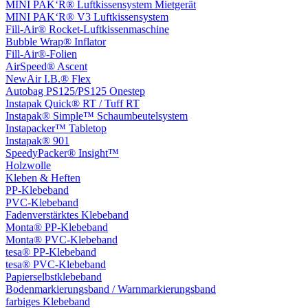
MINI PAK‘R® Luftkissensystem Mietgerät
MINI PAK‘R® V3 Luftkissensystem
Fill-Air® Rocket-Luftkissenmaschine
Bubble Wrap® Inflator
Fill-Air®-Folien
AirSpeed® Ascent
NewAir I.B.® Flex
Autobag PS125/PS125 Onestep
Instapak Quick® RT / Tuff RT
Instapak® Simple™ Schaumbeutelsystem
Instapacker™ Tabletop
Instapak® 901
SpeedyPacker® Insight™
Holzwolle
Kleben & Heften
PP-Klebeband
PVC-Klebeband
Fadenverstärktes Klebeband
Monta® PP-Klebeband
Monta® PVC-Klebeband
tesa® PP-Klebeband
tesa® PVC-Klebeband
Papierselbstklebeband
Bodenmarkierungsband / Warnmarkierungsband
farbiges Klebeband