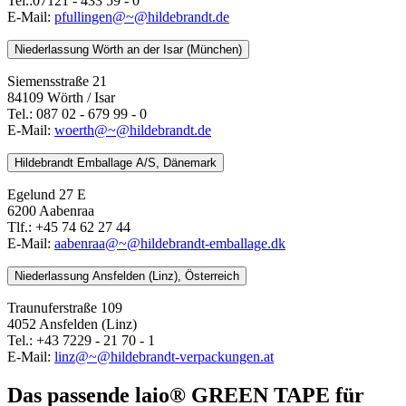
Tel.:07121 - 433 59 - 0
E-Mail:
pfullingen@~@hildebrandt.de
Niederlassung Wörth an der Isar (München)
Siemensstraße 21
84109 Wörth / Isar
Tel.: 087 02 - 679 99 - 0
E-Mail:
woerth@~@hildebrandt.de
Hildebrandt Emballage A/S, Dänemark
Egelund 27 E
6200 Aabenraa
Tlf.: +45 74 62 27 44
E-Mail:
aabenraa@~@hildebrandt-emballage.dk
Niederlassung Ansfelden (Linz), Österreich
Traunuferstraße 109
4052 Ansfelden (Linz)
Tel.: +43 7229 - 21 70 - 1
E-Mail:
linz@~@hildebrandt-verpackungen.at
Das passende laio® GREEN TAPE für