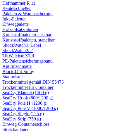
Hefthammer R 11
Beutelschließer
Paletten & Warensicherung
Inka-Paletten
Einwegpalette
Holzaufsatzrahmen
Kunststoffpaletten, nestbar
Kunststoffpaletten, stapelbar
ShockWatch® Label
ShockWatch® 2
TiltWatch® XTR
PE-Palettensicherungsband
Antirutschmatte
Block-Out-Spray
Staupolster
Trockenmittel gemäß DIN 55473
Trockenmittel für Container
SeaDry Blanket (1500 g)
SeaDry Hook (600/1200 g)
SeaDry Pole H (1200 g)
SeaDry Pole V (1000/1200 g)
SeaDry Single (125 g)
SeaDry Strip (750 g)
Einweg-Containerschloss
Stretchanlagen