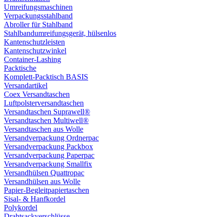
Umreifungsmaschinen
Verpackungsstahlband
Abroller für Stahlband
Stahlbandumreifungsgerät, hülsenlos
Kantenschutzleisten
Kantenschutzwinkel
Container-Lashing
Packtische
Komplett-Packtisch BASIS
Versandartikel
Coex Versandtaschen
Luftpolsterversandtaschen
Versandtaschen Suprawell®
Versandtaschen Multiwell®
Versandtaschen aus Wolle
Versandverpackung Ordnerpac
Versandverpackung Packbox
Versandverpackung Paperpac
Versandverpackung Smallfix
Versandhülsen Quattropac
Versandhülsen aus Wolle
Papier-Begleitpapiertaschen
Sisal- & Hanfkordel
Polykordel
Drahtsackverschlüsse