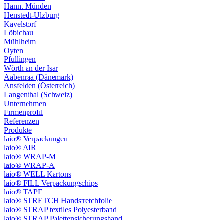
Hann. Münden
Henstedt-Ulzburg
Kavelstorf
Löbichau
Mühlheim
Oyten
Pfullingen
Wörth an der Isar
Aabenraa (Dänemark)
Ansfelden (Österreich)
Langenthal (Schweiz)
Unternehmen
Firmenprofil
Referenzen
Produkte
laio® Verpackungen
laio® AIR
laio® WRAP-M
laio® WRAP-A
laio® WELL Kartons
laio® FILL Verpackungschips
laio® TAPE
laio® STRETCH Handstretchfolie
laio® STRAP textiles Polyesterband
laio® STRAP Palettensicherungsband