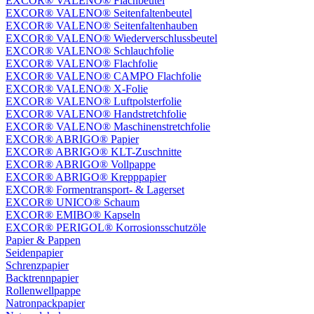
EXCOR® VALENO® Flachbeutel
EXCOR® VALENO® Seitenfaltenbeutel
EXCOR® VALENO® Seitenfaltenhauben
EXCOR® VALENO® Wiederverschlussbeutel
EXCOR® VALENO® Schlauchfolie
EXCOR® VALENO® Flachfolie
EXCOR® VALENO® CAMPO Flachfolie
EXCOR® VALENO® X-Folie
EXCOR® VALENO® Luftpolsterfolie
EXCOR® VALENO® Handstretchfolie
EXCOR® VALENO® Maschinenstretchfolie
EXCOR® ABRIGO® Papier
EXCOR® ABRIGO® KLT-Zuschnitte
EXCOR® ABRIGO® Vollpappe
EXCOR® ABRIGO® Krepppapier
EXCOR® Formentransport- & Lagerset
EXCOR® UNICO® Schaum
EXCOR® EMIBO® Kapseln
EXCOR® PERIGOL® Korrosionsschutzöle
Papier & Pappen
Seidenpapier
Schrenzpapier
Backtrennpapier
Rollenwellpappe
Natronpackpapier