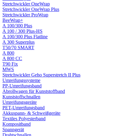
Stretchwickler OneWrap
Stretchwickler OneWrap Plus
Stretchwickler ProWrap
BeeWrap+
A 100/300 Plus
A 100 / 300 Plus-HS
A 100/300 Plus Flatline
A 300 Superplus
T50/70 SMART
A 800
A 800 CC
T90 Fix
MWS
Stretchwickler Geho Superstretch II Plus
Umreifungssysteme
PP-Umreifungsband
Abrollwagen für Kunststoffband
Kunststoffschnallen
Umreifungsgeräte
PET-Umreifungsband
Akkuspann- & Schweißgeräte
Textiles Polyesterband
Kompositband
Spanngerät
Drahtschnallen