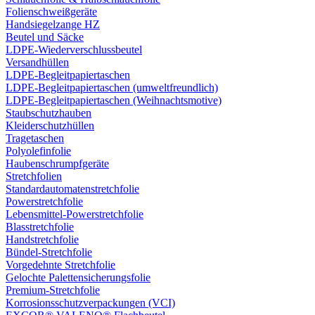
Folienschweißgeräte
Handsiegelzange HZ
Beutel und Säcke
LDPE-Wiederverschlussbeutel
Versandhüllen
LDPE-Begleitpapiertaschen
LDPE-Begleitpapiertaschen (umweltfreundlich)
LDPE-Begleitpapiertaschen (Weihnachtsmotive)
Staubschutzhauben
Kleiderschutzhüllen
Tragetaschen
Polyolefinfolie
Haubenschrumpfgeräte
Stretchfolien
Standardautomatenstretchfolie
Powerstretchfolie
Lebensmittel-Powerstretchfolie
Blasstretchfolie
Handstretchfolie
Bündel-Stretchfolie
Vorgedehnte Stretchfolie
Gelochte Palettensicherungsfolie
Premium-Stretchfolie
Korrosionsschutzverpackungen (VCI)