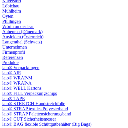
Kavelstorf
Löbichau
Mühlheim
Oyten
Pfullingen
Wörth an der Isar
Aabenraa (Dänemark)
Ansfelden (Österreich)
Langenthal (Schweiz)
Unternehmen
Firmenprofil
Referenzen
Produkte
laio® Verpackungen
laio® AIR
laio® WRAP-M
laio® WRAP-A
laio® WELL Kartons
laio® FILL Verpackungschips
laio® TAPE
laio® STRETCH Handstretchfolie
laio® STRAP textiles Polyesterband
laio® STRAP Palettensicherungsband
laio® CUT Sicherheitsmesser
laio® BAG flexible Schüttgutbehälter (Big Bags)