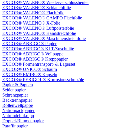
EXCOR® VALENO® Wiederverschlussbeutel
EXCOR® VALENO® Schlauchfolie
EXCOR® VALENO® Flachfolie
EXCOR® VALENO® CAMPO Flachfolie
EXCOR® VALENO® X-Folie
EXCOR® VALENO® Luftpolsterfolie
EXCOR® VALENO® Handstretchfolie
EXCOR® VALENO® Maschinenstretchfolie
EXCOR® ABRIGO® Papier
EXCOR® ABRIGO® KLT-Zuschnitte
EXCOR® ABRIGO® Vollpappe
EXCOR® ABRIGO® Krepppapier
EXCOR® Formentransport- & Lagerset
EXCOR® UNICO® Schaum
EXCOR® EMIBO® Kapseln
EXCOR® PERIGOL® Korrosionsschutzöle
Papier & Pappen
Seidenpapier
Schrenzpapier
Backtrennpapier
Rollenwellpappe
Natronpackpapier
Natrondehnkrepp
Doppel-Bitumenpapier
Paraffinpapier