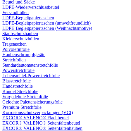
Beutel und Säcke
LDPE-Wiederverschlussbeutel
Versandhüllen
LDPE-Begleitpapiertaschen
LDPE-Begleitpapiertaschen (umweltfreundlich)
LDPE-Begleitpapiertaschen (Weihnachtsmotive)
Staubschutzhauben
Kleiderschutzhüllen
Tragetaschen
Polyolefinfolie
Haubenschrumpfgeräte
Stretchfolien
Standardautomatenstretchfolie
Powerstretchfolie
Lebensmittel-Powerstretchfolie
Blasstretchfolie
Handstretchfolie
Bündel-Stretchfolie
Vorgedehnte Stretchfolie
Gelochte Palettensicherungsfolie
Premium-Stretchfolie
Korrosionsschutzverpackungen (VCI)
EXCOR® VALENO® Flachbeutel
EXCOR® VALENO® Seitenfaltenbeutel
EXCOR® VALENO® Seitenfaltenhauben