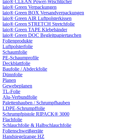
laio® CLEAN Power-Wischtücher
laio® Green Verpackungen
laio® Green BOX Versandverpackungen
laio® Green AIR Luftpolsterkissen
laio® Green STRETCH Stretchfolie
laio® Green TAPE Klebebänder
laio® Green DOC Begleitpapiertaschen
Folienprodukte
Luftpolsterfolie
Schaumfolie
PE-Schaumprofile
Deckblattfolie
Baufolie / Abdeckfolie
Dünnfolie
Planen
Gewebeplanen
TL-Folie
Alu-Verbundfolie
Palettenhauben / Schrumpfhauben
LDPE-Schrumpffolie
Schrumpfpistole RIPACK® 3000
Flachfolie
Schlauchfolie & Halbschlauchfolie
Folienschweißgeräte
Handsiegelzange HZ