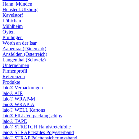
Hann. Münden
Henstedt-Ulzburg
Kavelstorf
Löbichau
Mühlheim
Oyten
Pfullingen
Wörth an der Isar
Aabenraa (Dänemark)
Ansfelden (Österreich)
Langenthal (Schweiz)
Unternehmen
Firmenprofil
Referenzen
Produkte
laio® Verpackungen
laio® AIR
laio® WRAP-M
laio® WRAP-A
laio® WELL Kartons
laio® FILL Verpackungschips
laio® TAPE
laio® STRETCH Handstretchfolie
laio® STRAP textiles Polyesterband
laio® STRAP Palettensicherungsband