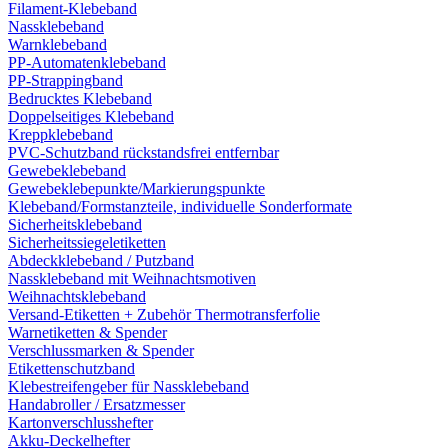
Filament-Klebeband
Nassklebeband
Warnklebeband
PP-Automatenklebeband
PP-Strappingband
Bedrucktes Klebeband
Doppelseitiges Klebeband
Kreppklebeband
PVC-Schutzband rückstandsfrei entfernbar
Gewebeklebeband
Gewebeklebepunkte/Markierungspunkte
Klebeband/Formstanzteile, individuelle Sonderformate
Sicherheitsklebeband
Sicherheitssiegeletiketten
Abdeckklebeband / Putzband
Nassklebeband mit Weihnachtsmotiven
Weihnachtsklebeband
Versand-Etiketten + Zubehör Thermotransferfolie
Warnetiketten & Spender
Verschlussmarken & Spender
Etikettenschutzband
Klebestreifengeber für Nassklebeband
Handabroller / Ersatzmesser
Kartonverschlusshefter
Akku-Deckelhefter