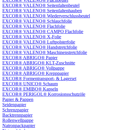
EXCOR® VALENO® Flachbeutel
EXCOR® VALENO® Seitenfaltenbeutel
EXCOR® VALENO® Seitenfaltenhauben
EXCOR® VALENO® Wiederverschlussbeutel
EXCOR® VALENO® Schlauchfolie
EXCOR® VALENO® Flachfolie
EXCOR® VALENO® CAMPO Flachfolie
EXCOR® VALENO® X-Folie
EXCOR® VALENO® Luftpolsterfolie
EXCOR® VALENO® Handstretchfolie
EXCOR® VALENO® Maschinenstretchfolie
EXCOR® ABRIGO® Papier
EXCOR® ABRIGO® KLT-Zuschnitte
EXCOR® ABRIGO® Vollpappe
EXCOR® ABRIGO® Krepppapier
EXCOR® Formentransport- & Lagerset
EXCOR® UNICO® Schaum
EXCOR® EMIBO® Kapseln
EXCOR® PERIGOL® Korrosionsschutzöle
Papier & Pappen
Seidenpapier
Schrenzpapier
Backtrennpapier
Rollenwellpappe
Natronpackpapier