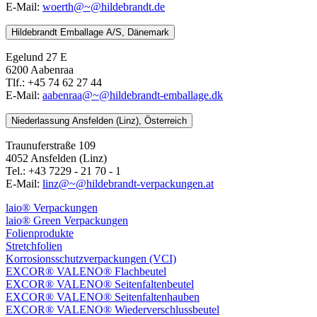
E-Mail:
woerth@~@hildebrandt.de
Hildebrandt Emballage A/S, Dänemark
Egelund 27 E
6200 Aabenraa
Tlf.: +45 74 62 27 44
E-Mail:
aabenraa@~@hildebrandt-emballage.dk
Niederlassung Ansfelden (Linz), Österreich
Traunuferstraße 109
4052 Ansfelden (Linz)
Tel.: +43 7229 - 21 70 - 1
E-Mail:
linz@~@hildebrandt-verpackungen.at
laio® Verpackungen
laio® Green Verpackungen
Folienprodukte
Stretchfolien
Korrosionsschutzverpackungen (VCI)
EXCOR® VALENO® Flachbeutel
EXCOR® VALENO® Seitenfaltenbeutel
EXCOR® VALENO® Seitenfaltenhauben
EXCOR® VALENO® Wiederverschlussbeutel