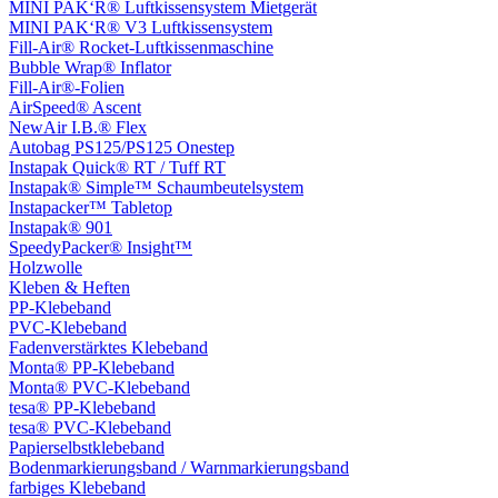
MINI PAK‘R® Luftkissensystem Mietgerät
MINI PAK‘R® V3 Luftkissensystem
Fill-Air® Rocket-Luftkissenmaschine
Bubble Wrap® Inflator
Fill-Air®-Folien
AirSpeed® Ascent
NewAir I.B.® Flex
Autobag PS125/PS125 Onestep
Instapak Quick® RT / Tuff RT
Instapak® Simple™ Schaumbeutelsystem
Instapacker™ Tabletop
Instapak® 901
SpeedyPacker® Insight™
Holzwolle
Kleben & Heften
PP-Klebeband
PVC-Klebeband
Fadenverstärktes Klebeband
Monta® PP-Klebeband
Monta® PVC-Klebeband
tesa® PP-Klebeband
tesa® PVC-Klebeband
Papierselbstklebeband
Bodenmarkierungsband / Warnmarkierungsband
farbiges Klebeband