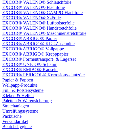
EXCOR® VALENO® Schlauchfolie
EXCOR® VALENO® Flachfolie
EXCOR® VALENO® CAMPO Flachfolie
EXCOR® VALENO® X-Folie
EXCOR® VALENO® Luftpolsterfolie
EXCOR® VALENO® Handstretchfolie
EXCOR® VALENO® Maschinenstretchfolie
EXCOR® ABRIGO® Papier
EXCOR® ABRIGO® KLT-Zuschnitte
EXCOR® ABRIGO® Vollpappe
EXCOR® ABRIGO® Krepppapier
EXCOR® Formentransport- & Lagerset
EXCOR® UNICO® Schaum
EXCOR® EMIBO® Kapseln
EXCOR® PERIGOL® Korrosionsschutzöle
Papier & Pappen
Wellpapp-Produkte
Füll- & Polstersysteme
Kleben & Heften
Paletten & Warensicherung
Stretchanlagen
Umreifungssysteme
Packtische
Versandartikel
Betriebshygiene