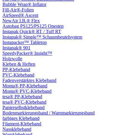
Bubble Wrap® Inflator
Fill-Air®-Folien
AirSpeed® Ascent
NewAir I.B.® Flex
Autobag PS125/PS125 Onestep
Instapak Quick® RT / Tuff RT
Instapak® Simple™ Schaumbeutelsystem
Instapacker™ Tabletop
Instapak® 901
SpeedyPacker® Insight™
Holzwolle
Kleben & Heften
PP-Klebeband
PVC-Klebeband
Fadenverstärktes Klebeband
Monta® PP-Klebeband
Monta® PVC-Klebeband
tesa® PP-Klebeband
tesa® PVC-Klebeband
Papierselbstklebeband
Bodenmarkierungsband / Warnmarkierungsband
farbiges Klebeband
Filament-Klebeband
Nassklebeband
Warnklebeband