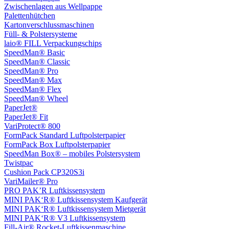
Zwischenlagen aus Wellpappe
Palettenhütchen
Kartonverschlussmaschinen
Füll- & Polstersysteme
laio® FILL Verpackungschips
SpeedMan® Basic
SpeedMan® Classic
SpeedMan® Pro
SpeedMan® Max
SpeedMan® Flex
SpeedMan® Wheel
PaperJet®
PaperJet® Fit
VariProtect® 800
FormPack Standard Luftpolsterpapier
FormPack Box Luftpolsterpapier
SpeedMan Box® – mobiles Polstersystem
Twistpac
Cushion Pack CP320S3i
VariMailer® Pro
PRO PAK’R Luftkissensystem
MINI PAK‘R® Luftkissensystem Kaufgerät
MINI PAK‘R® Luftkissensystem Mietgerät
MINI PAK‘R® V3 Luftkissensystem
Fill-Air® Rocket-Luftkissenmaschine