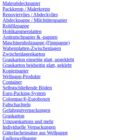
Malerabdeckpapier
Packkrepp / Malerkrepp
Renoviervlies / Abdeckvlies
Abdeckpappe / Milchtütenpapier
Rohfilzpappe
Hohlkammerplatten
Antirutschpapier & -pappen
Maschinenholzpappe (Finnpappe)
Wabenplatten-Zwischenlagen
Zwischenlagenkarton
Graukarton einseitig glatt, ungeklebt
Graukarton beidseitig glatt, geklebt
Kopierpapier
Wellpapp-Produkte
Container
Selbstschließende Böden
Euro-Packing-System
Colompac®-Euroboxen
Faltschachteln
Gefahrgutverpackungen
Graskarton
Umzugskartons und mehr
Individuelle Verpackungen
Gitterfacheinsätze aus Wellpappe
Endloswellpappe