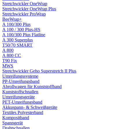
Stretchwickler OneWrap
Stretchwickler OneWrap Plus
Stretchwickler ProWrap
BeeWrap+
A 100/300 Plus
A 100 / 300 Plus-HS
A 100/300 Plus Flatline
A 300 Superplus
T50/70 SMART
A 800
A 800 CC
T90 Fix
MWS
Stretchwickler Geho Superstretch II Plus
Umreifungssysteme
PP-Umreifungsband
Abrollwagen für Kunststoffband
Kunststoffschnallen
Umreifungsgeräte
PET-Umreifungsband
Akkuspann- & Schweißgeräte
Textiles Polyesterband
Kompositband
Spanngerät
Drahtschnallen