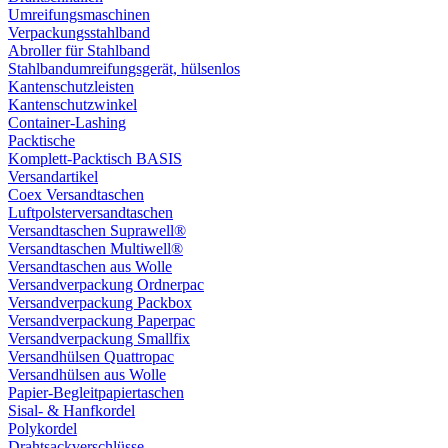
Umreifungsmaschinen
Verpackungsstahlband
Abroller für Stahlband
Stahlbandumreifungsgerät, hülsenlos
Kantenschutzleisten
Kantenschutzwinkel
Container-Lashing
Packtische
Komplett-Packtisch BASIS
Versandartikel
Coex Versandtaschen
Luftpolsterversandtaschen
Versandtaschen Suprawell®
Versandtaschen Multiwell®
Versandtaschen aus Wolle
Versandverpackung Ordnerpac
Versandverpackung Packbox
Versandverpackung Paperpac
Versandverpackung Smallfix
Versandhülsen Quattropac
Versandhülsen aus Wolle
Papier-Begleitpapiertaschen
Sisal- & Hanfkordel
Polykordel
Drahtsackverschlüsse