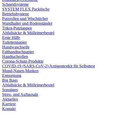
Schneidsysteme
SYSTEM FLEX Packtische
Betriebshygiene
Putzrollen und Wischtücher
Wandhalter und Bodenständer
Trikot-Putzlappen
Abfallsäcke & Mülleimerbeutel
Erste Hilfe
Toilettenpapier
Handwaschseife
Falthandtuchpapier
Handtuchrollen
Corona-Schutz-Produkte
COVID-19 (SARS-CoV-2) Antigentestkit für Selbsttest
Mund-Nasen-Masken
Entsorgung
Big Bags
Abfallsäcke & Mülleimerbeutel
Sonstiges
Streu- und Auftausalz
Aktuelles
Karriere
Kontakt