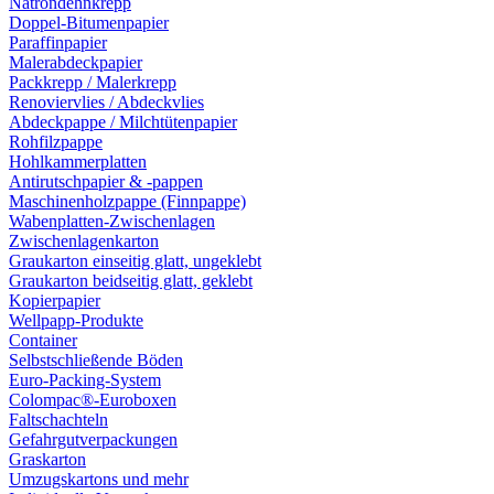
Natrondehnkrepp
Doppel-Bitumenpapier
Paraffinpapier
Malerabdeckpapier
Packkrepp / Malerkrepp
Renoviervlies / Abdeckvlies
Abdeckpappe / Milchtütenpapier
Rohfilzpappe
Hohlkammerplatten
Antirutschpapier & -pappen
Maschinenholzpappe (Finnpappe)
Wabenplatten-Zwischenlagen
Zwischenlagenkarton
Graukarton einseitig glatt, ungeklebt
Graukarton beidseitig glatt, geklebt
Kopierpapier
Wellpapp-Produkte
Container
Selbstschließende Böden
Euro-Packing-System
Colompac®-Euroboxen
Faltschachteln
Gefahrgutverpackungen
Graskarton
Umzugskartons und mehr