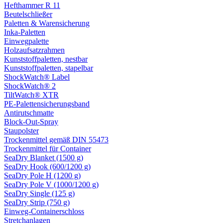
Hefthammer R 11
Beutelschließer
Paletten & Warensicherung
Inka-Paletten
Einwegpalette
Holzaufsatzrahmen
Kunststoffpaletten, nestbar
Kunststoffpaletten, stapelbar
ShockWatch® Label
ShockWatch® 2
TiltWatch® XTR
PE-Palettensicherungsband
Antirutschmatte
Block-Out-Spray
Staupolster
Trockenmittel gemäß DIN 55473
Trockenmittel für Container
SeaDry Blanket (1500 g)
SeaDry Hook (600/1200 g)
SeaDry Pole H (1200 g)
SeaDry Pole V (1000/1200 g)
SeaDry Single (125 g)
SeaDry Strip (750 g)
Einweg-Containerschloss
Stretchanlagen