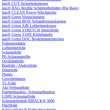
laio® CUT Sicherheitsmesser
laio® BAG flexible Schüttgutbehälter (Big Bags)
laio® CLEAN Power-Wischtücher
laio® Green Verpackungen
laio® Green BOX Versandverpackungen
laio® Green AIR Luftpolsterkissen
laio® Green STRETCH Stretchfolie
laio® Green TAPE Klebebänder
laio® Green DOC Begleitpapiertaschen
Folienprodukte
Luftpolsterfolie
Schaumfolie
PE-Schaumprofile
Deckblattfolie
Baufolie / Abdeckfolie
Dünnfolie
Planen
Gewebeplanen
TL-Folie
Alu-Verbundfolie
Palettenhauben / Schrumpfhauben
LDPE-Schrumpffolie
Schrumpfpistole RIPACK® 3000
Flachfolie
Schlauchfolie & Halbschlauchfolie