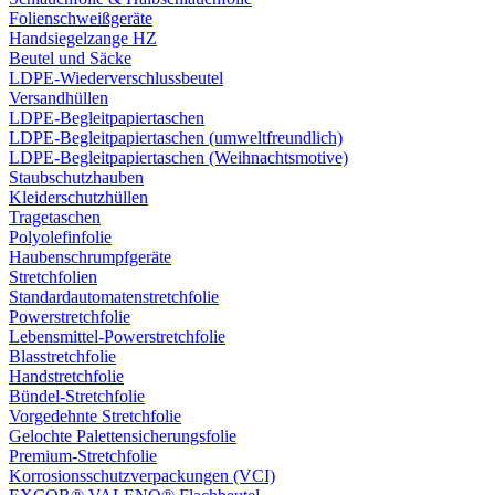
Folienschweißgeräte
Handsiegelzange HZ
Beutel und Säcke
LDPE-Wiederverschlussbeutel
Versandhüllen
LDPE-Begleitpapiertaschen
LDPE-Begleitpapiertaschen (umweltfreundlich)
LDPE-Begleitpapiertaschen (Weihnachtsmotive)
Staubschutzhauben
Kleiderschutzhüllen
Tragetaschen
Polyolefinfolie
Haubenschrumpfgeräte
Stretchfolien
Standardautomatenstretchfolie
Powerstretchfolie
Lebensmittel-Powerstretchfolie
Blasstretchfolie
Handstretchfolie
Bündel-Stretchfolie
Vorgedehnte Stretchfolie
Gelochte Palettensicherungsfolie
Premium-Stretchfolie
Korrosionsschutzverpackungen (VCI)