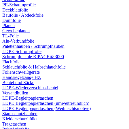
PE-Schaumprofile
Deckblattfolie
Baufolie / Abdeckfolie
Dünnfolie
Planen
Gewebeplanen
TL-Folie
Alu-Verbundfolie
Palettenhauben / Schrumpfhauben
LDPE-Schrumpffolie
Schrumpfpistole RIPACK® 3000
Flachfolie
Schlauchfolie & Halbschlauchfolie
Folienschweißgeräte
Handsiegelzange HZ
Beutel und Säcke
LDPE-Wiederverschlussbeutel
Versandhüllen
LDPE-Begleitpapiertaschen
LDPE-Begleitpapiertaschen (umweltfreundlich)
LDPE-Begleitpapiertaschen (Weihnachtsmotive)
Staubschutzhauben
Kleiderschutzhüllen
Tragetaschen