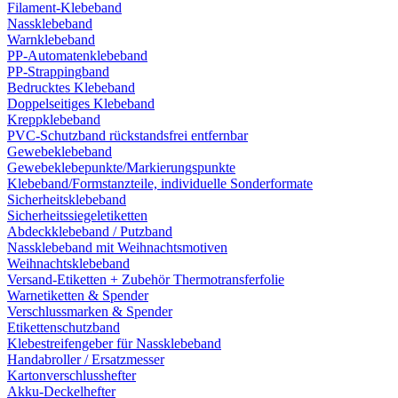
Filament-Klebeband
Nassklebeband
Warnklebeband
PP-Automatenklebeband
PP-Strappingband
Bedrucktes Klebeband
Doppelseitiges Klebeband
Kreppklebeband
PVC-Schutzband rückstandsfrei entfernbar
Gewebeklebeband
Gewebeklebepunkte/Markierungspunkte
Klebeband/Formstanzteile, individuelle Sonderformate
Sicherheitsklebeband
Sicherheitssiegeletiketten
Abdeckklebeband / Putzband
Nassklebeband mit Weihnachtsmotiven
Weihnachtsklebeband
Versand-Etiketten + Zubehör Thermotransferfolie
Warnetiketten & Spender
Verschlussmarken & Spender
Etikettenschutzband
Klebestreifengeber für Nassklebeband
Handabroller / Ersatzmesser
Kartonverschlusshefter
Akku-Deckelhefter