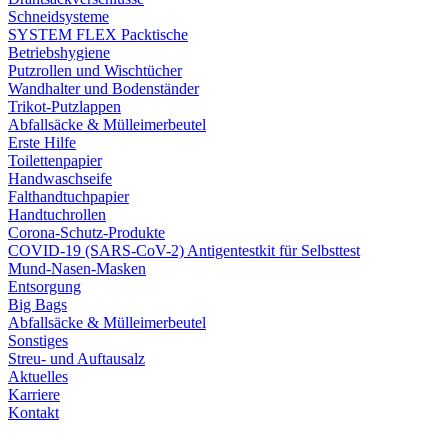
Schneidsysteme
SYSTEM FLEX Packtische
Betriebshygiene
Putzrollen und Wischtücher
Wandhalter und Bodenständer
Trikot-Putzlappen
Abfallsäcke & Mülleimerbeutel
Erste Hilfe
Toilettenpapier
Handwaschseife
Falthandtuchpapier
Handtuchrollen
Corona-Schutz-Produkte
COVID-19 (SARS-CoV-2) Antigentestkit für Selbsttest
Mund-Nasen-Masken
Entsorgung
Big Bags
Abfallsäcke & Mülleimerbeutel
Sonstiges
Streu- und Auftausalz
Aktuelles
Karriere
Kontakt