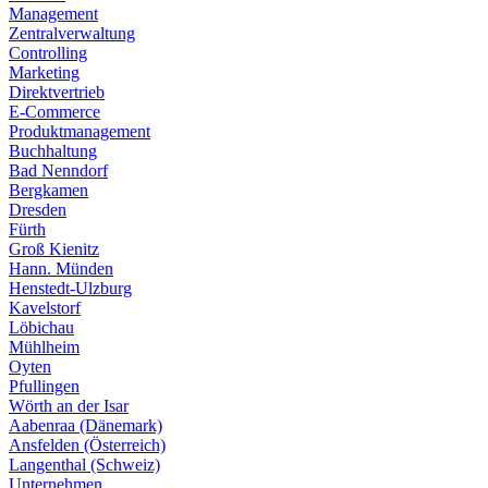
Management
Zentralverwaltung
Controlling
Marketing
Direktvertrieb
E-Commerce
Produktmanagement
Buchhaltung
Bad Nenndorf
Bergkamen
Dresden
Fürth
Groß Kienitz
Hann. Münden
Henstedt-Ulzburg
Kavelstorf
Löbichau
Mühlheim
Oyten
Pfullingen
Wörth an der Isar
Aabenraa (Dänemark)
Ansfelden (Österreich)
Langenthal (Schweiz)
Unternehmen