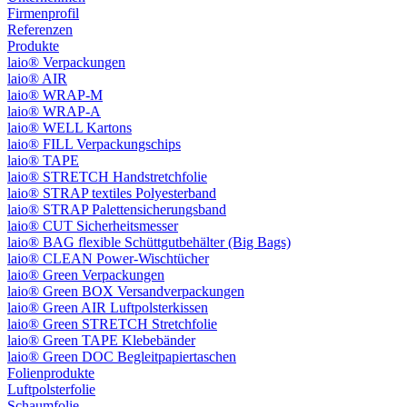
Firmenprofil
Referenzen
Produkte
laio® Verpackungen
laio® AIR
laio® WRAP-M
laio® WRAP-A
laio® WELL Kartons
laio® FILL Verpackungschips
laio® TAPE
laio® STRETCH Handstretchfolie
laio® STRAP textiles Polyesterband
laio® STRAP Palettensicherungsband
laio® CUT Sicherheitsmesser
laio® BAG flexible Schüttgutbehälter (Big Bags)
laio® CLEAN Power-Wischtücher
laio® Green Verpackungen
laio® Green BOX Versandverpackungen
laio® Green AIR Luftpolsterkissen
laio® Green STRETCH Stretchfolie
laio® Green TAPE Klebebänder
laio® Green DOC Begleitpapiertaschen
Folienprodukte
Luftpolsterfolie
Schaumfolie