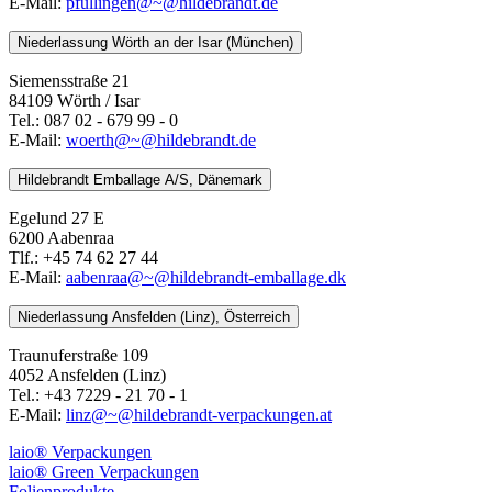
E-Mail:
pfullingen@~@hildebrandt.de
Niederlassung Wörth an der Isar (München)
Siemensstraße 21
84109 Wörth / Isar
Tel.: 087 02 - 679 99 - 0
E-Mail:
woerth@~@hildebrandt.de
Hildebrandt Emballage A/S, Dänemark
Egelund 27 E
6200 Aabenraa
Tlf.: +45 74 62 27 44
E-Mail:
aabenraa@~@hildebrandt-emballage.dk
Niederlassung Ansfelden (Linz), Österreich
Traunuferstraße 109
4052 Ansfelden (Linz)
Tel.: +43 7229 - 21 70 - 1
E-Mail:
linz@~@hildebrandt-verpackungen.at
laio® Verpackungen
laio® Green Verpackungen
Folienprodukte