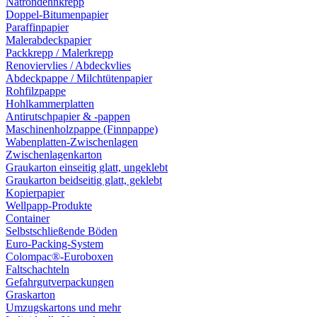
Natrondehnkrepp
Doppel-Bitumenpapier
Paraffinpapier
Malerabdeckpapier
Packkrepp / Malerkrepp
Renoviervlies / Abdeckvlies
Abdeckpappe / Milchtütenpapier
Rohfilzpappe
Hohlkammerplatten
Antirutschpapier & -pappen
Maschinenholzpappe (Finnpappe)
Wabenplatten-Zwischenlagen
Zwischenlagenkarton
Graukarton einseitig glatt, ungeklebt
Graukarton beidseitig glatt, geklebt
Kopierpapier
Wellpapp-Produkte
Container
Selbstschließende Böden
Euro-Packing-System
Colompac®-Euroboxen
Faltschachteln
Gefahrgutverpackungen
Graskarton
Umzugskartons und mehr