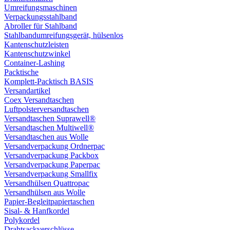
Umreifungsmaschinen
Verpackungsstahlband
Abroller für Stahlband
Stahlbandumreifungsgerät, hülsenlos
Kantenschutzleisten
Kantenschutzwinkel
Container-Lashing
Packtische
Komplett-Packtisch BASIS
Versandartikel
Coex Versandtaschen
Luftpolsterversandtaschen
Versandtaschen Suprawell®
Versandtaschen Multiwell®
Versandtaschen aus Wolle
Versandverpackung Ordnerpac
Versandverpackung Packbox
Versandverpackung Paperpac
Versandverpackung Smallfix
Versandhülsen Quattropac
Versandhülsen aus Wolle
Papier-Begleitpapiertaschen
Sisal- & Hanfkordel
Polykordel
Drahtsackverschlüsse