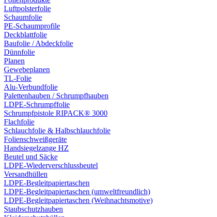
Luftpolsterfolie
Schaumfolie
PE-Schaumprofile
Deckblattfolie
Baufolie / Abdeckfolie
Dünnfolie
Planen
Gewebeplanen
TL-Folie
Alu-Verbundfolie
Palettenhauben / Schrumpfhauben
LDPE-Schrumpffolie
Schrumpfpistole RIPACK® 3000
Flachfolie
Schlauchfolie & Halbschlauchfolie
Folienschweißgeräte
Handsiegelzange HZ
Beutel und Säcke
LDPE-Wiederverschlussbeutel
Versandhüllen
LDPE-Begleitpapiertaschen
LDPE-Begleitpapiertaschen (umweltfreundlich)
LDPE-Begleitpapiertaschen (Weihnachtsmotive)
Staubschutzhauben