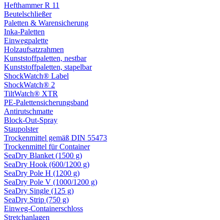
Hefthammer R 11
Beutelschließer
Paletten & Warensicherung
Inka-Paletten
Einwegpalette
Holzaufsatzrahmen
Kunststoffpaletten, nestbar
Kunststoffpaletten, stapelbar
ShockWatch® Label
ShockWatch® 2
TiltWatch® XTR
PE-Palettensicherungsband
Antirutschmatte
Block-Out-Spray
Staupolster
Trockenmittel gemäß DIN 55473
Trockenmittel für Container
SeaDry Blanket (1500 g)
SeaDry Hook (600/1200 g)
SeaDry Pole H (1200 g)
SeaDry Pole V (1000/1200 g)
SeaDry Single (125 g)
SeaDry Strip (750 g)
Einweg-Containerschloss
Stretchanlagen