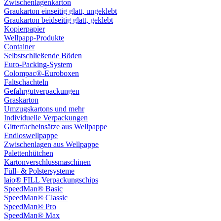
Zwischenlagenkarton
Graukarton einseitig glatt, ungeklebt
Graukarton beidseitig glatt, geklebt
Kopierpapier
Wellpapp-Produkte
Container
Selbstschließende Böden
Euro-Packing-System
Colompac®-Euroboxen
Faltschachteln
Gefahrgutverpackungen
Graskarton
Umzugskartons und mehr
Individuelle Verpackungen
Gitterfacheinsätze aus Wellpappe
Endloswellpappe
Zwischenlagen aus Wellpappe
Palettenhütchen
Kartonverschlussmaschinen
Füll- & Polstersysteme
laio® FILL Verpackungschips
SpeedMan® Basic
SpeedMan® Classic
SpeedMan® Pro
SpeedMan® Max