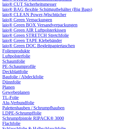
laio® CUT Sicherheitsmesser
laio® BAG flexible Schüttgutbehälter (Big Bags)
laio® CLEAN Power-Wischtücher
laio® Green Verpackungen
laio® Green BOX Versandverpackungen
laio® Green AIR Luftpolsterkissen
laio® Green STRETCH Stretchfolie
laio® Green TAPE Klebebänder
laio® Green DOC Begleitpapiertaschen
Folienprodukte
Luftpolsterfolie
Schaumfolie
PE-Schaumprofile
Deckblattfolie
Baufolie / Abdeckfolie
Dünnfolie
Planen
Gewebeplanen
TL-Folie
Alu-Verbundfolie
Palettenhauben / Schrumpfhauben
LDPE-Schrumpffolie
Schrumpfpistole RIPACK® 3000
Flachfolie
Schlauchfolie & Halbschlauchfolie