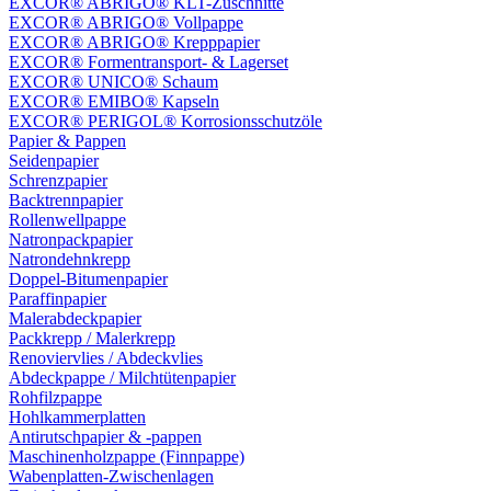
EXCOR® ABRIGO® KLT-Zuschnitte
EXCOR® ABRIGO® Vollpappe
EXCOR® ABRIGO® Krepppapier
EXCOR® Formentransport- & Lagerset
EXCOR® UNICO® Schaum
EXCOR® EMIBO® Kapseln
EXCOR® PERIGOL® Korrosionsschutzöle
Papier & Pappen
Seidenpapier
Schrenzpapier
Backtrennpapier
Rollenwellpappe
Natronpackpapier
Natrondehnkrepp
Doppel-Bitumenpapier
Paraffinpapier
Malerabdeckpapier
Packkrepp / Malerkrepp
Renoviervlies / Abdeckvlies
Abdeckpappe / Milchtütenpapier
Rohfilzpappe
Hohlkammerplatten
Antirutschpapier & -pappen
Maschinenholzpappe (Finnpappe)
Wabenplatten-Zwischenlagen