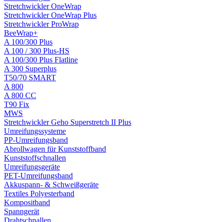
Stretchwickler OneWrap
Stretchwickler OneWrap Plus
Stretchwickler ProWrap
BeeWrap+
A 100/300 Plus
A 100 / 300 Plus-HS
A 100/300 Plus Flatline
A 300 Superplus
T50/70 SMART
A 800
A 800 CC
T90 Fix
MWS
Stretchwickler Geho Superstretch II Plus
Umreifungssysteme
PP-Umreifungsband
Abrollwagen für Kunststoffband
Kunststoffschnallen
Umreifungsgeräte
PET-Umreifungsband
Akkuspann- & Schweißgeräte
Textiles Polyesterband
Kompositband
Spanngerät
Drahtschnallen