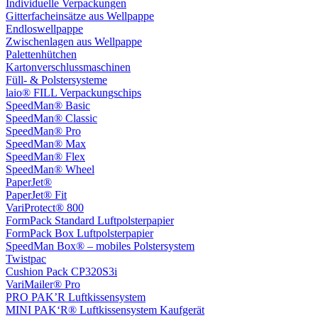
Individuelle Verpackungen
Gitterfacheinsätze aus Wellpappe
Endloswellpappe
Zwischenlagen aus Wellpappe
Palettenhütchen
Kartonverschlussmaschinen
Füll- & Polstersysteme
laio® FILL Verpackungschips
SpeedMan® Basic
SpeedMan® Classic
SpeedMan® Pro
SpeedMan® Max
SpeedMan® Flex
SpeedMan® Wheel
PaperJet®
PaperJet® Fit
VariProtect® 800
FormPack Standard Luftpolsterpapier
FormPack Box Luftpolsterpapier
SpeedMan Box® – mobiles Polstersystem
Twistpac
Cushion Pack CP320S3i
VariMailer® Pro
PRO PAK’R Luftkissensystem
MINI PAK‘R® Luftkissensystem Kaufgerät