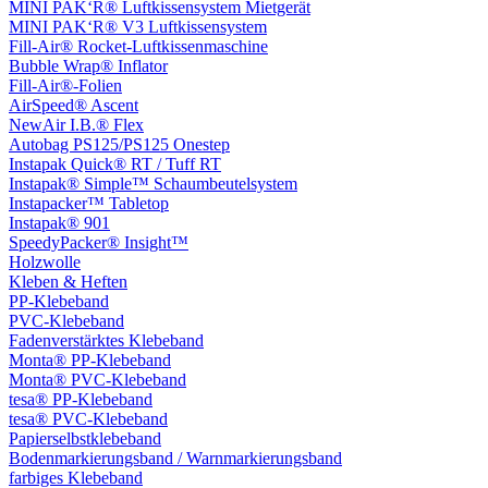
MINI PAK‘R® Luftkissensystem Mietgerät
MINI PAK‘R® V3 Luftkissensystem
Fill-Air® Rocket-Luftkissenmaschine
Bubble Wrap® Inflator
Fill-Air®-Folien
AirSpeed® Ascent
NewAir I.B.® Flex
Autobag PS125/PS125 Onestep
Instapak Quick® RT / Tuff RT
Instapak® Simple™ Schaumbeutelsystem
Instapacker™ Tabletop
Instapak® 901
SpeedyPacker® Insight™
Holzwolle
Kleben & Heften
PP-Klebeband
PVC-Klebeband
Fadenverstärktes Klebeband
Monta® PP-Klebeband
Monta® PVC-Klebeband
tesa® PP-Klebeband
tesa® PVC-Klebeband
Papierselbstklebeband
Bodenmarkierungsband / Warnmarkierungsband
farbiges Klebeband