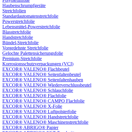
Polyolefinfolie
Haubenschrumpfgeräte
Stretchfolien
Standardautomatenstretchfolie
Powerstretchfolie
Lebensmittel-Powerstretchfolie
Blasstretchfolie
Handstretchfolie
Bündel-Stretchfolie
Vorgedehnte Stretchfolie
Gelochte Palettensicherungsfolie
Premium-Stretchfolie
Korrosionsschutzverpackungen (VCI)
EXCOR® VALENO® Flachbeutel
EXCOR® VALENO® Seitenfaltenbeutel
EXCOR® VALENO® Seitenfaltenhauben
EXCOR® VALENO® Wiederverschlussbeutel
EXCOR® VALENO® Schlauchfolie
EXCOR® VALENO® Flachfolie
EXCOR® VALENO® CAMPO Flachfolie
EXCOR® VALENO® X-Folie
EXCOR® VALENO® Luftpolsterfolie
EXCOR® VALENO® Handstretchfolie
EXCOR® VALENO® Maschinenstretchfolie
EXCOR® ABRIGO® Papier