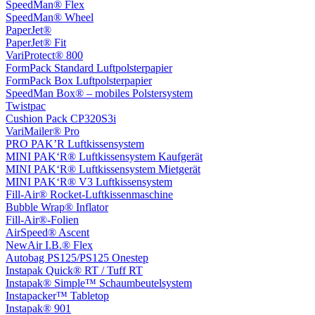
SpeedMan® Flex
SpeedMan® Wheel
PaperJet®
PaperJet® Fit
VariProtect® 800
FormPack Standard Luftpolsterpapier
FormPack Box Luftpolsterpapier
SpeedMan Box® – mobiles Polstersystem
Twistpac
Cushion Pack CP320S3i
VariMailer® Pro
PRO PAK’R Luftkissensystem
MINI PAK‘R® Luftkissensystem Kaufgerät
MINI PAK‘R® Luftkissensystem Mietgerät
MINI PAK‘R® V3 Luftkissensystem
Fill-Air® Rocket-Luftkissenmaschine
Bubble Wrap® Inflator
Fill-Air®-Folien
AirSpeed® Ascent
NewAir I.B.® Flex
Autobag PS125/PS125 Onestep
Instapak Quick® RT / Tuff RT
Instapak® Simple™ Schaumbeutelsystem
Instapacker™ Tabletop
Instapak® 901