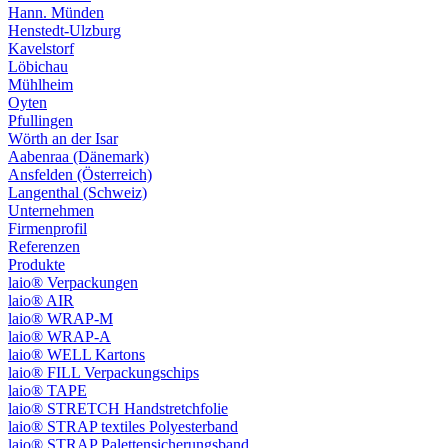
Hann. Münden
Henstedt-Ulzburg
Kavelstorf
Löbichau
Mühlheim
Oyten
Pfullingen
Wörth an der Isar
Aabenraa (Dänemark)
Ansfelden (Österreich)
Langenthal (Schweiz)
Unternehmen
Firmenprofil
Referenzen
Produkte
laio® Verpackungen
laio® AIR
laio® WRAP-M
laio® WRAP-A
laio® WELL Kartons
laio® FILL Verpackungschips
laio® TAPE
laio® STRETCH Handstretchfolie
laio® STRAP textiles Polyesterband
laio® STRAP Palettensicherungsband