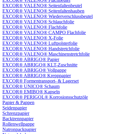
EXCOR® VALENO® Flachbeutel
EXCOR® VALENO® Seitenfaltenbeutel
EXCOR® VALENO® Seitenfaltenhauben
EXCOR® VALENO® Wiederverschlussbeutel
EXCOR® VALENO® Schlauchfolie
EXCOR® VALENO® Flachfolie
EXCOR® VALENO® CAMPO Flachfolie
EXCOR® VALENO® X-Folie
EXCOR® VALENO® Luftpolsterfolie
EXCOR® VALENO® Handstretchfolie
EXCOR® VALENO® Maschinenstretchfolie
EXCOR® ABRIGO® Papier
EXCOR® ABRIGO® KLT-Zuschnitte
EXCOR® ABRIGO® Vollpappe
EXCOR® ABRIGO® Krepppapier
EXCOR® Formentransport- & Lagerset
EXCOR® UNICO® Schaum
EXCOR® EMIBO® Kapseln
EXCOR® PERIGOL® Korrosionsschutzöle
Papier & Pappen
Seidenpapier
Schrenzpapier
Backtrennpapier
Rollenwellpappe
Natronpackpapier