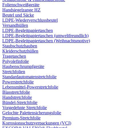
Folienschweißgeräte
Handsiegelzange HZ
Beutel und Säcke
LDPE-Wiederverschlussbeutel
Versandhüllen
LDPE-Begleitpapiertaschen
LDPE-Begleitpapiertaschen (umweltfreundlich)
LDPE-Begleitpapiertaschen (Weihnachtsmotive)
Staubschutzhauben
Kleiderschutzhüllen
Tragetaschen
Polyolefinfolie
Haubenschrumpfgeräte
Stretchfolien
Standardautomatenstretchfolie
Powerstretchfolie
Lebensmittel-Powerstretchfolie
Blasstretchfolie
Handstretchfolie
Bündel-Stretchfolie
Vorgedehnte Stretchfolie
Gelochte Palettensicherungsfolie
Premium-Stretchfolie
Korrosionsschutzverpackungen (VCI)