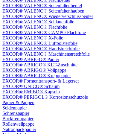
EXCOR® VALENO® Flachbeutel
EXCOR® VALENO® Seitenfaltenbeutel
EXCOR® VALENO® Seitenfaltenhauben
EXCOR® VALENO® Wiederverschlussbeutel
EXCOR® VALENO® Schlauchfolie
EXCOR® VALENO® Flachfolie
EXCOR® VALENO® CAMPO Flachfolie
EXCOR® VALENO® X-Folie
EXCOR® VALENO® Luftpolsterfolie
EXCOR® VALENO® Handstretchfolie
EXCOR® VALENO® Maschinenstretchfolie
EXCOR® ABRIGO® Papier
EXCOR® ABRIGO® KLT-Zuschnitte
EXCOR® ABRIGO® Vollpappe
EXCOR® ABRIGO® Krepppapier
EXCOR® Formentransport- & Lagerset
EXCOR® UNICO® Schaum
EXCOR® EMIBO® Kapseln
EXCOR® PERIGOL® Korrosionsschutzöle
Papier & Pappen
Seidenpapier
Schrenzpapier
Backtrennpapier
Rollenwellpappe
Natronpackpapier