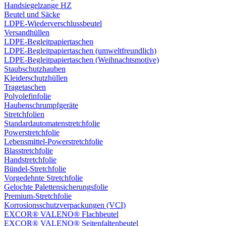
Handsiegelzange HZ
Beutel und Säcke
LDPE-Wiederverschlussbeutel
Versandhüllen
LDPE-Begleitpapiertaschen
LDPE-Begleitpapiertaschen (umweltfreundlich)
LDPE-Begleitpapiertaschen (Weihnachtsmotive)
Staubschutzhauben
Kleiderschutzhüllen
Tragetaschen
Polyolefinfolie
Haubenschrumpfgeräte
Stretchfolien
Standardautomatenstretchfolie
Powerstretchfolie
Lebensmittel-Powerstretchfolie
Blasstretchfolie
Handstretchfolie
Bündel-Stretchfolie
Vorgedehnte Stretchfolie
Gelochte Palettensicherungsfolie
Premium-Stretchfolie
Korrosionsschutzverpackungen (VCI)
EXCOR® VALENO® Flachbeutel
EXCOR® VALENO® Seitenfaltenbeutel