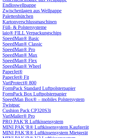
Endloswellpappe
Zwischenlagen aus Wellpappe
Palettenhütchen
Kartonverschlussmaschinen
Füll- & Polstersysteme
laio® FILL Verpackungschips
SpeedMan® Basic
SpeedMan® Classic
SpeedMan® Pro
SpeedMan® Max
SpeedMan® Flex
SpeedMan® Wheel
PaperJet®
PaperJet® Fit
VariProtect® 800
FormPack Standard Luftpolsterpapier
FormPack Box Luftpolsterpapier
SpeedMan Box® – mobiles Polstersystem
Twistpac
Cushion Pack CP320S3i
VariMailer® Pro
PRO PAK’R Luftkissensystem
MINI PAK‘R® Luftkissensystem Kaufgerät
MINI PAK‘R® Luftkissensystem Mietgerät