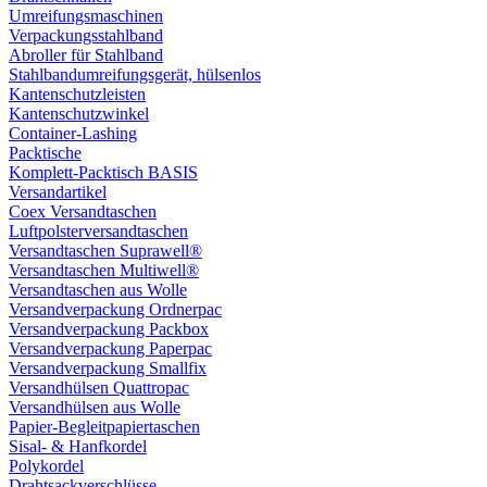
Umreifungsmaschinen
Verpackungsstahlband
Abroller für Stahlband
Stahlbandumreifungsgerät, hülsenlos
Kantenschutzleisten
Kantenschutzwinkel
Container-Lashing
Packtische
Komplett-Packtisch BASIS
Versandartikel
Coex Versandtaschen
Luftpolsterversandtaschen
Versandtaschen Suprawell®
Versandtaschen Multiwell®
Versandtaschen aus Wolle
Versandverpackung Ordnerpac
Versandverpackung Packbox
Versandverpackung Paperpac
Versandverpackung Smallfix
Versandhülsen Quattropac
Versandhülsen aus Wolle
Papier-Begleitpapiertaschen
Sisal- & Hanfkordel
Polykordel
Drahtsackverschlüsse