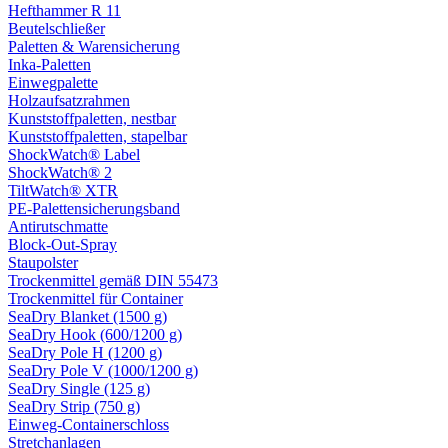
Hefthammer R 11
Beutelschließer
Paletten & Warensicherung
Inka-Paletten
Einwegpalette
Holzaufsatzrahmen
Kunststoffpaletten, nestbar
Kunststoffpaletten, stapelbar
ShockWatch® Label
ShockWatch® 2
TiltWatch® XTR
PE-Palettensicherungsband
Antirutschmatte
Block-Out-Spray
Staupolster
Trockenmittel gemäß DIN 55473
Trockenmittel für Container
SeaDry Blanket (1500 g)
SeaDry Hook (600/1200 g)
SeaDry Pole H (1200 g)
SeaDry Pole V (1000/1200 g)
SeaDry Single (125 g)
SeaDry Strip (750 g)
Einweg-Containerschloss
Stretchanlagen