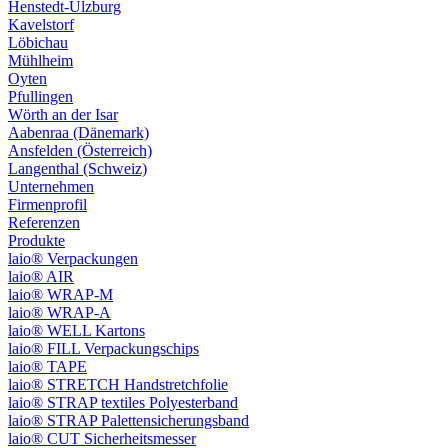
Henstedt-Ulzburg
Kavelstorf
Löbichau
Mühlheim
Oyten
Pfullingen
Wörth an der Isar
Aabenraa (Dänemark)
Ansfelden (Österreich)
Langenthal (Schweiz)
Unternehmen
Firmenprofil
Referenzen
Produkte
laio® Verpackungen
laio® AIR
laio® WRAP-M
laio® WRAP-A
laio® WELL Kartons
laio® FILL Verpackungschips
laio® TAPE
laio® STRETCH Handstretchfolie
laio® STRAP textiles Polyesterband
laio® STRAP Palettensicherungsband
laio® CUT Sicherheitsmesser