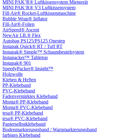
MINI PAK‘R® Luftkissensystem Mietgerät
MINI PAK‘R® V3 Luftkissensystem
Fill-Air® Rocket-Luftkissenmaschine
Bubble Wrap® Inflator
Fill-Air®-Folien
AirSpeed® Ascent
NewAir I.B.® Flex
Autobag PS125/PS125 Onestep
Instapak Quick® RT / Tuff RT
Instapak® Simple™ Schaumbeutelsystem
Instapacker™ Tabletop
Instapak® 901
SpeedyPacker® Insight™
Holzwolle
Kleben & Heften
PP-Klebeband
PVC-Klebeband
Fadenverstärktes Klebeband
Monta® PP-Klebeband
Monta® PVC-Klebeband
tesa® PP-Klebeband
tesa® PVC-Klebeband
Papierselbstklebeband
Bodenmarkierungsband / Warnmarkierungsband
farbiges Klebeband