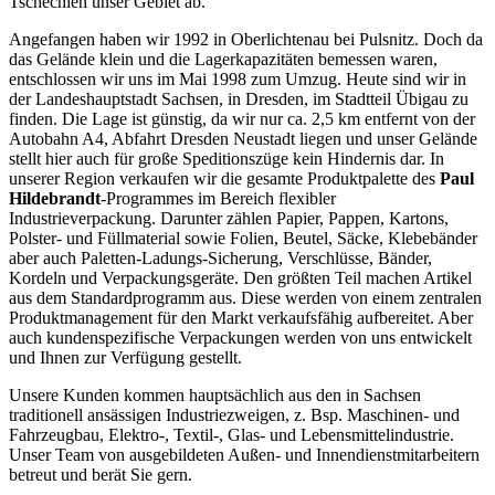
Tschechien unser Gebiet ab.
Angefangen haben wir 1992 in Oberlichtenau bei Pulsnitz. Doch da
das Gelände klein und die Lagerkapazitäten bemessen waren,
entschlossen wir uns im Mai 1998 zum Umzug. Heute sind wir in
der Landeshauptstadt Sachsen, in Dresden, im Stadtteil Übigau zu
finden. Die Lage ist günstig, da wir nur ca. 2,5 km entfernt von der
Autobahn A4, Abfahrt Dresden Neustadt liegen und unser Gelände
stellt hier auch für große Speditionszüge kein Hindernis dar. In
unserer Region verkaufen wir die gesamte Produktpalette des
Paul
Hildebrandt
-Programmes im Bereich flexibler
Industrieverpackung. Darunter zählen Papier, Pappen, Kartons,
Polster- und Füllmaterial sowie Folien, Beutel, Säcke, Klebebänder
aber auch Paletten-Ladungs-Sicherung, Verschlüsse, Bänder,
Kordeln und Verpackungsgeräte. Den größten Teil machen Artikel
aus dem Standardprogramm aus. Diese werden von einem zentralen
Produktmanagement für den Markt verkaufsfähig aufbereitet. Aber
auch kundenspezifische Verpackungen werden von uns entwickelt
und Ihnen zur Verfügung gestellt.
Unsere Kunden kommen hauptsächlich aus den in Sachsen
traditionell ansässigen Industriezweigen, z. Bsp. Maschinen- und
Fahrzeugbau, Elektro-, Textil-, Glas- und Lebensmittelindustrie.
Unser Team von ausgebildeten Außen- und Innendienstmitarbeitern
betreut und berät Sie gern.