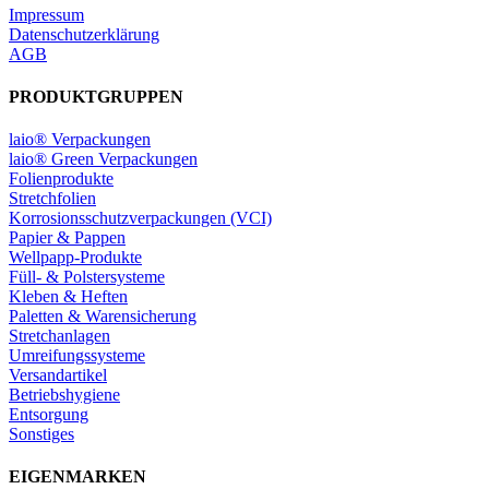
Impressum
Datenschutzerklärung
AGB
PRODUKTGRUPPEN
laio® Verpackungen
laio® Green Verpackungen
Folienprodukte
Stretchfolien
Korrosionsschutzverpackungen (VCI)
Papier & Pappen
Wellpapp-Produkte
Füll- & Polstersysteme
Kleben & Heften
Paletten & Warensicherung
Stretchanlagen
Umreifungssysteme
Versandartikel
Betriebshygiene
Entsorgung
Sonstiges
EIGENMARKEN