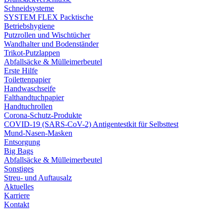
Schneidsysteme
SYSTEM FLEX Packtische
Betriebshygiene
Putzrollen und Wischtücher
Wandhalter und Bodenständer
Trikot-Putzlappen
Abfallsäcke & Mülleimerbeutel
Erste Hilfe
Toilettenpapier
Handwaschseife
Falthandtuchpapier
Handtuchrollen
Corona-Schutz-Produkte
COVID-19 (SARS-CoV-2) Antigentestkit für Selbsttest
Mund-Nasen-Masken
Entsorgung
Big Bags
Abfallsäcke & Mülleimerbeutel
Sonstiges
Streu- und Auftausalz
Aktuelles
Karriere
Kontakt