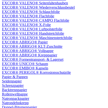
EXCOR® VALENO® Seitenfaltenhauben
EXCOR® VALENO® Wiederverschlussbeutel
EXCOR® VALENO® Schlauchfolie
EXCOR® VALENO® Flachfolie
EXCOR® VALENO® CAMPO Flachfolie
EXCOR® VALENO® X-Folie
EXCOR® VALENO® Luftpolsterfolie
EXCOR® VALENO® Handstretchfolie
EXCOR® VALENO® Maschinenstretchfolie
EXCOR® ABRIGO® Papier
EXCOR® ABRIGO® KLT-Zuschnitte
EXCOR® ABRIGO® Vollpappe
EXCOR® ABRIGO® Krepppapier
EXCOR® Formentransport- & Lagerset
EXCOR® UNICO® Schaum
EXCOR® EMIBO® Kapseln
EXCOR® PERIGOL® Korrosionsschutzöle
Papier & Pappen
Seidenpapier
Schrenzpapier
Backtrennpapier
Rollenwellpappe
Natronpackpapier
Natrondehnkrepp
Doppel-Bitumenpapier