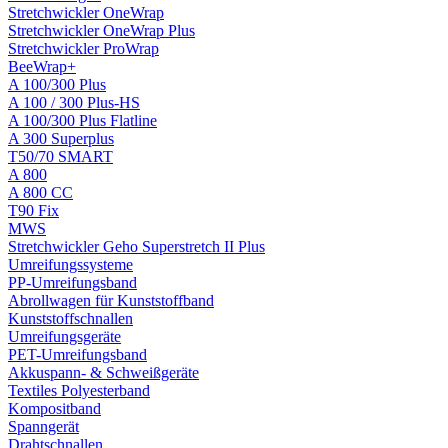
Stretchwickler OneWrap
Stretchwickler OneWrap Plus
Stretchwickler ProWrap
BeeWrap+
A 100/300 Plus
A 100 / 300 Plus-HS
A 100/300 Plus Flatline
A 300 Superplus
T50/70 SMART
A 800
A 800 CC
T90 Fix
MWS
Stretchwickler Geho Superstretch II Plus
Umreifungssysteme
PP-Umreifungsband
Abrollwagen für Kunststoffband
Kunststoffschnallen
Umreifungsgeräte
PET-Umreifungsband
Akkuspann- & Schweißgeräte
Textiles Polyesterband
Kompositband
Spanngerät
Drahtschnallen