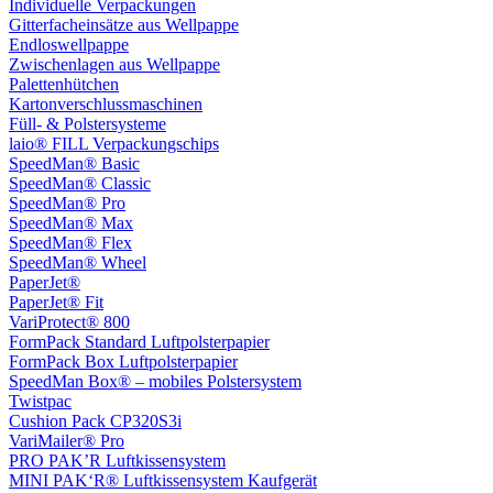
Individuelle Verpackungen
Gitterfacheinsätze aus Wellpappe
Endloswellpappe
Zwischenlagen aus Wellpappe
Palettenhütchen
Kartonverschlussmaschinen
Füll- & Polstersysteme
laio® FILL Verpackungschips
SpeedMan® Basic
SpeedMan® Classic
SpeedMan® Pro
SpeedMan® Max
SpeedMan® Flex
SpeedMan® Wheel
PaperJet®
PaperJet® Fit
VariProtect® 800
FormPack Standard Luftpolsterpapier
FormPack Box Luftpolsterpapier
SpeedMan Box® – mobiles Polstersystem
Twistpac
Cushion Pack CP320S3i
VariMailer® Pro
PRO PAK’R Luftkissensystem
MINI PAK‘R® Luftkissensystem Kaufgerät