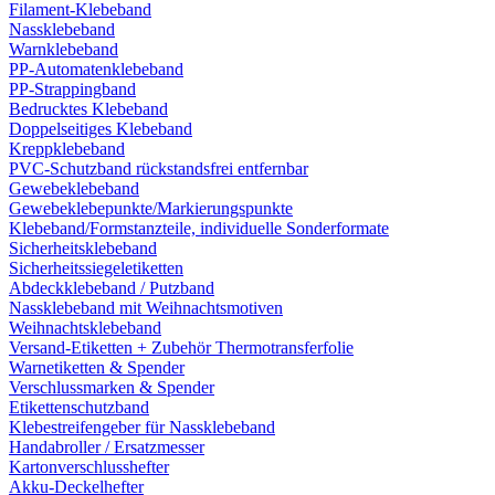
Filament-Klebeband
Nassklebeband
Warnklebeband
PP-Automatenklebeband
PP-Strappingband
Bedrucktes Klebeband
Doppelseitiges Klebeband
Kreppklebeband
PVC-Schutzband rückstandsfrei entfernbar
Gewebeklebeband
Gewebeklebepunkte/Markierungspunkte
Klebeband/Formstanzteile, individuelle Sonderformate
Sicherheitsklebeband
Sicherheitssiegeletiketten
Abdeckklebeband / Putzband
Nassklebeband mit Weihnachtsmotiven
Weihnachtsklebeband
Versand-Etiketten + Zubehör Thermotransferfolie
Warnetiketten & Spender
Verschlussmarken & Spender
Etikettenschutzband
Klebestreifengeber für Nassklebeband
Handabroller / Ersatzmesser
Kartonverschlusshefter
Akku-Deckelhefter