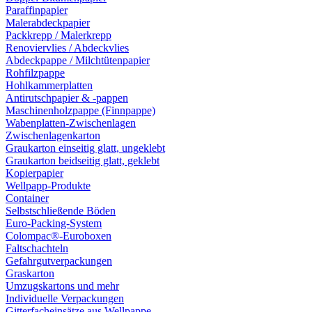
Paraffinpapier
Malerabdeckpapier
Packkrepp / Malerkrepp
Renoviervlies / Abdeckvlies
Abdeckpappe / Milchtütenpapier
Rohfilzpappe
Hohlkammerplatten
Antirutschpapier & -pappen
Maschinenholzpappe (Finnpappe)
Wabenplatten-Zwischenlagen
Zwischenlagenkarton
Graukarton einseitig glatt, ungeklebt
Graukarton beidseitig glatt, geklebt
Kopierpapier
Wellpapp-Produkte
Container
Selbstschließende Böden
Euro-Packing-System
Colompac®-Euroboxen
Faltschachteln
Gefahrgutverpackungen
Graskarton
Umzugskartons und mehr
Individuelle Verpackungen
Gitterfacheinsätze aus Wellpappe