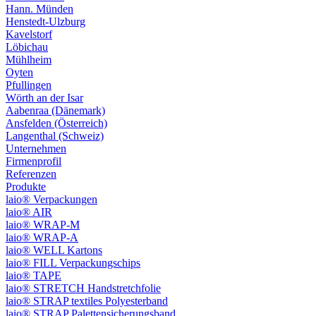
Hann. Münden
Henstedt-Ulzburg
Kavelstorf
Löbichau
Mühlheim
Oyten
Pfullingen
Wörth an der Isar
Aabenraa (Dänemark)
Ansfelden (Österreich)
Langenthal (Schweiz)
Unternehmen
Firmenprofil
Referenzen
Produkte
laio® Verpackungen
laio® AIR
laio® WRAP-M
laio® WRAP-A
laio® WELL Kartons
laio® FILL Verpackungschips
laio® TAPE
laio® STRETCH Handstretchfolie
laio® STRAP textiles Polyesterband
laio® STRAP Palettensicherungsband