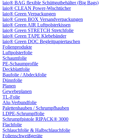
laio® BAG flexible Schüttgutbehälter (Big Bags)
laio® CLEAN Power-Wischtücher
laio® Green Verpackungen
laio® Green BOX Versandverpackungen
laio® Green AIR Luftpolsterkissen
laio® Green STRETCH Stretchfolie
laio® Green TAPE Klebebänder
laio® Green DOC Begleitpapiertaschen
Folienprodukte
Luftpolsterfolie
Schaumfolie
PE-Schaumprofile
Deckblattfolie
Baufolie / Abdeckfolie
Dünnfolie
Planen
Gewebeplanen
TL-Folie
Alu-Verbundfolie
Palettenhauben / Schrumpfhauben
LDPE-Schrumpffolie
Schrumpfpistole RIPACK® 3000
Flachfolie
Schlauchfolie & Halbschlauchfolie
Folienschweißgeräte