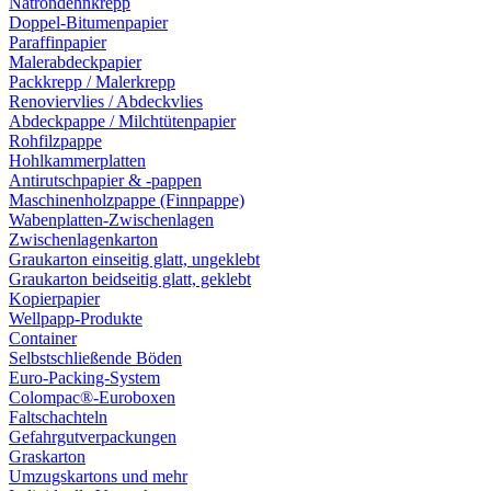
Natrondehnkrepp
Doppel-Bitumenpapier
Paraffinpapier
Malerabdeckpapier
Packkrepp / Malerkrepp
Renoviervlies / Abdeckvlies
Abdeckpappe / Milchtütenpapier
Rohfilzpappe
Hohlkammerplatten
Antirutschpapier & -pappen
Maschinenholzpappe (Finnpappe)
Wabenplatten-Zwischenlagen
Zwischenlagenkarton
Graukarton einseitig glatt, ungeklebt
Graukarton beidseitig glatt, geklebt
Kopierpapier
Wellpapp-Produkte
Container
Selbstschließende Böden
Euro-Packing-System
Colompac®-Euroboxen
Faltschachteln
Gefahrgutverpackungen
Graskarton
Umzugskartons und mehr