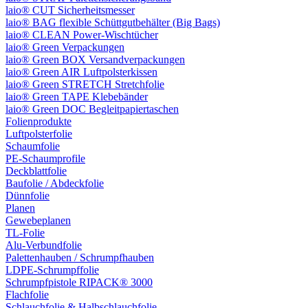
laio® CUT Sicherheitsmesser
laio® BAG flexible Schüttgutbehälter (Big Bags)
laio® CLEAN Power-Wischtücher
laio® Green Verpackungen
laio® Green BOX Versandverpackungen
laio® Green AIR Luftpolsterkissen
laio® Green STRETCH Stretchfolie
laio® Green TAPE Klebebänder
laio® Green DOC Begleitpapiertaschen
Folienprodukte
Luftpolsterfolie
Schaumfolie
PE-Schaumprofile
Deckblattfolie
Baufolie / Abdeckfolie
Dünnfolie
Planen
Gewebeplanen
TL-Folie
Alu-Verbundfolie
Palettenhauben / Schrumpfhauben
LDPE-Schrumpffolie
Schrumpfpistole RIPACK® 3000
Flachfolie
Schlauchfolie & Halbschlauchfolie