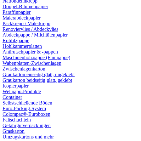
Natrondehnkrepp
Doppel-Bitumenpapier
Paraffinpapier
Malerabdeckpapier
Packkrepp / Malerkrepp
Renoviervlies / Abdeckvlies
Abdeckpappe / Milchtütenpapier
Rohfilzpappe
Hohlkammerplatten
Antirutschpapier & -pappen
Maschinenholzpappe (Finnpappe)
Wabenplatten-Zwischenlagen
Zwischenlagenkarton
Graukarton einseitig glatt, ungeklebt
Graukarton beidseitig glatt, geklebt
Kopierpapier
Wellpapp-Produkte
Container
Selbstschließende Böden
Euro-Packing-System
Colompac®-Euroboxen
Faltschachteln
Gefahrgutverpackungen
Graskarton
Umzugskartons und mehr