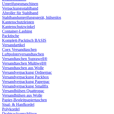
Umreifungsmaschinen
Verpackungsstahlband
Abroller für Stahlband
Stahlbandumreifungsgerät, hülsenlos
Kantenschutzleisten
Kantenschutzwinkel
Container-Lashing
Packtische
Komplett-Packtisch BASIS
Versandartikel
Coex Versandtaschen
Luftpolsterversandtaschen
Versandtaschen Suprawell®
Versandtaschen Multiwell®
Versandtaschen aus Wolle
Versandverpackung Ordnerpac
Versandverpackung Packbox
Versandverpackung Paperpac
Versandverpackung Smallfix
Versandhülsen Quattropac
Versandhülsen aus Wolle
Papier-Begleitpapiertaschen
Sisal- & Hanfkordel
Polykordel
Drahtsackverschlüsse