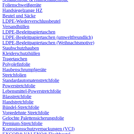
Folienschweißgeräte
Handsiegelzange HZ
Beutel und Säcke
LDPE-Wiederverschlussbeutel
Versandhüllen
LDPE-Begleitpapiertaschen
LDPE-Begleitpapiertaschen (umweltfreundlich)
LDPE-Begleitpapiertaschen (Weihnachtsmotive)
Staubschutzhauben
Kleiderschutzhüllen
Tragetaschen
Polyolefinfolie
Haubenschrumpfgeräte
Stretchfolien
Standardautomatenstretchfolie
Powerstretchfolie
Lebensmittel-Powerstretchfolie
Blasstretchfolie
Handstretchfolie
Bündel-Stretchfolie
Vorgedehnte Stretchfolie
Gelochte Palettensicherungsfolie
Premium-Stretchfolie
Korrosionsschutzverpackungen (VCI)