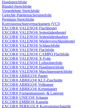
Handstretchfolie
Bündel-Stretchfolie
Vorgedehnte Stretchfolie
Gelochte Palettensicherungsfolie
Premium-Stretchfolie
Korrosionsschutzverpackungen (VCI)
EXCOR® VALENO® Flachbeutel
EXCOR® VALENO® Seitenfaltenbeutel
EXCOR® VALENO® Seitenfaltenhauben
EXCOR® VALENO® Wiederverschlussbeutel
EXCOR® VALENO® Schlauchfolie
EXCOR® VALENO® Flachfolie
EXCOR® VALENO® CAMPO Flachfolie
EXCOR® VALENO® X-Folie
EXCOR® VALENO® Luftpolsterfolie
EXCOR® VALENO® Handstretchfolie
EXCOR® VALENO® Maschinenstretchfolie
EXCOR® ABRIGO® Papier
EXCOR® ABRIGO® KLT-Zuschnitte
EXCOR® ABRIGO® Vollpappe
EXCOR® ABRIGO® Krepppapier
EXCOR® Formentransport- & Lagerset
EXCOR® UNICO® Schaum
EXCOR® EMIBO® Kapseln
EXCOR® PERIGOL® Korrosionsschutzöle