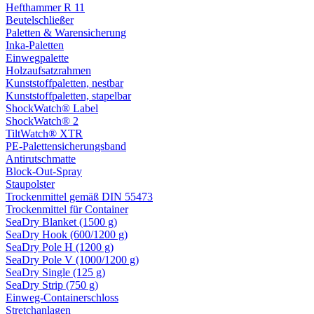
Hefthammer R 11
Beutelschließer
Paletten & Warensicherung
Inka-Paletten
Einwegpalette
Holzaufsatzrahmen
Kunststoffpaletten, nestbar
Kunststoffpaletten, stapelbar
ShockWatch® Label
ShockWatch® 2
TiltWatch® XTR
PE-Palettensicherungsband
Antirutschmatte
Block-Out-Spray
Staupolster
Trockenmittel gemäß DIN 55473
Trockenmittel für Container
SeaDry Blanket (1500 g)
SeaDry Hook (600/1200 g)
SeaDry Pole H (1200 g)
SeaDry Pole V (1000/1200 g)
SeaDry Single (125 g)
SeaDry Strip (750 g)
Einweg-Containerschloss
Stretchanlagen