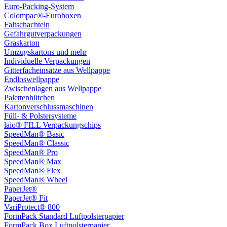
Euro-Packing-System
Colompac®-Euroboxen
Faltschachteln
Gefahrgutverpackungen
Graskarton
Umzugskartons und mehr
Individuelle Verpackungen
Gitterfacheinsätze aus Wellpappe
Endloswellpappe
Zwischenlagen aus Wellpappe
Palettenhütchen
Kartonverschlussmaschinen
Füll- & Polstersysteme
laio® FILL Verpackungschips
SpeedMan® Basic
SpeedMan® Classic
SpeedMan® Pro
SpeedMan® Max
SpeedMan® Flex
SpeedMan® Wheel
PaperJet®
PaperJet® Fit
VariProtect® 800
FormPack Standard Luftpolsterpapier
FormPack Box Luftpolsterpapier