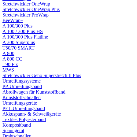
Stretchwickler OneWrap
Stretchwickler OneWrap Plus
Stretchwickler ProWrap
BeeWrap+
A 100/300 Plus
A 100 / 300 Plus-HS
A 100/300 Plus Flatline
A 300 Superplus
T50/70 SMART
A 800
A 800 CC
T90 Fix
MWS
Stretchwickler Geho Superstretch II Plus
Umreifungssysteme
PP-Umreifungsband
Abrollwagen für Kunststoffband
Kunststoffschnallen
Umreifungsgeräte
PET-Umreifungsband
Akkuspann- & Schweißgeräte
Textiles Polyesterband
Kompositband
Spanngerät
Drahtschnallen