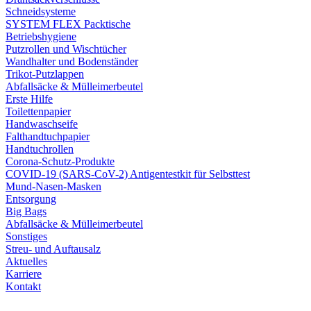
Schneidsysteme
SYSTEM FLEX Packtische
Betriebshygiene
Putzrollen und Wischtücher
Wandhalter und Bodenständer
Trikot-Putzlappen
Abfallsäcke & Mülleimerbeutel
Erste Hilfe
Toilettenpapier
Handwaschseife
Falthandtuchpapier
Handtuchrollen
Corona-Schutz-Produkte
COVID-19 (SARS-CoV-2) Antigentestkit für Selbsttest
Mund-Nasen-Masken
Entsorgung
Big Bags
Abfallsäcke & Mülleimerbeutel
Sonstiges
Streu- und Auftausalz
Aktuelles
Karriere
Kontakt