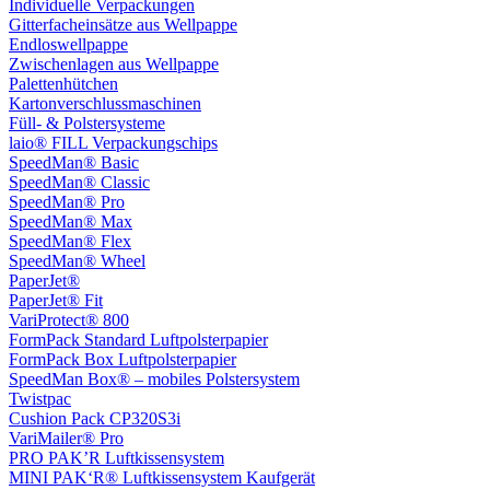
Individuelle Verpackungen
Gitterfacheinsätze aus Wellpappe
Endloswellpappe
Zwischenlagen aus Wellpappe
Palettenhütchen
Kartonverschlussmaschinen
Füll- & Polstersysteme
laio® FILL Verpackungschips
SpeedMan® Basic
SpeedMan® Classic
SpeedMan® Pro
SpeedMan® Max
SpeedMan® Flex
SpeedMan® Wheel
PaperJet®
PaperJet® Fit
VariProtect® 800
FormPack Standard Luftpolsterpapier
FormPack Box Luftpolsterpapier
SpeedMan Box® – mobiles Polstersystem
Twistpac
Cushion Pack CP320S3i
VariMailer® Pro
PRO PAK’R Luftkissensystem
MINI PAK‘R® Luftkissensystem Kaufgerät