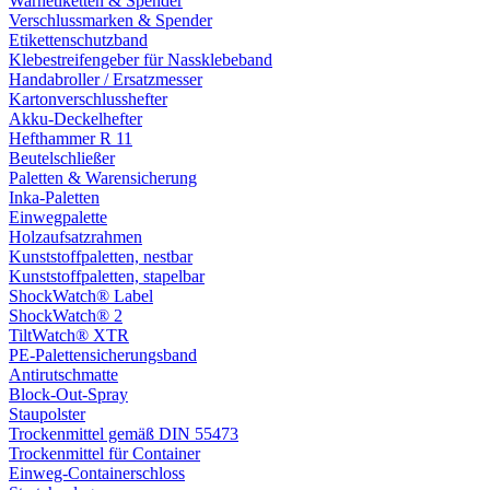
Warnetiketten & Spender
Verschlussmarken & Spender
Etikettenschutzband
Klebestreifengeber für Nassklebeband
Handabroller / Ersatzmesser
Kartonverschlusshefter
Akku-Deckelhefter
Hefthammer R 11
Beutelschließer
Paletten & Warensicherung
Inka-Paletten
Einwegpalette
Holzaufsatzrahmen
Kunststoffpaletten, nestbar
Kunststoffpaletten, stapelbar
ShockWatch® Label
ShockWatch® 2
TiltWatch® XTR
PE-Palettensicherungsband
Antirutschmatte
Block-Out-Spray
Staupolster
Trockenmittel gemäß DIN 55473
Trockenmittel für Container
Einweg-Containerschloss