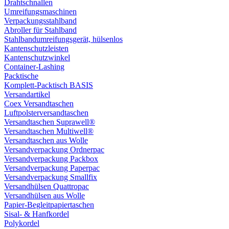
Drahtschnallen
Umreifungsmaschinen
Verpackungsstahlband
Abroller für Stahlband
Stahlbandumreifungsgerät, hülsenlos
Kantenschutzleisten
Kantenschutzwinkel
Container-Lashing
Packtische
Komplett-Packtisch BASIS
Versandartikel
Coex Versandtaschen
Luftpolsterversandtaschen
Versandtaschen Suprawell®
Versandtaschen Multiwell®
Versandtaschen aus Wolle
Versandverpackung Ordnerpac
Versandverpackung Packbox
Versandverpackung Paperpac
Versandverpackung Smallfix
Versandhülsen Quattropac
Versandhülsen aus Wolle
Papier-Begleitpapiertaschen
Sisal- & Hanfkordel
Polykordel