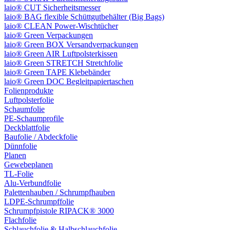
laio® CUT Sicherheitsmesser
laio® BAG flexible Schüttgutbehälter (Big Bags)
laio® CLEAN Power-Wischtücher
laio® Green Verpackungen
laio® Green BOX Versandverpackungen
laio® Green AIR Luftpolsterkissen
laio® Green STRETCH Stretchfolie
laio® Green TAPE Klebebänder
laio® Green DOC Begleitpapiertaschen
Folienprodukte
Luftpolsterfolie
Schaumfolie
PE-Schaumprofile
Deckblattfolie
Baufolie / Abdeckfolie
Dünnfolie
Planen
Gewebeplanen
TL-Folie
Alu-Verbundfolie
Palettenhauben / Schrumpfhauben
LDPE-Schrumpffolie
Schrumpfpistole RIPACK® 3000
Flachfolie
Schlauchfolie & Halbschlauchfolie