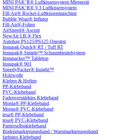
MINI PAK‘R® Luftkissensystem Mietgerät
MINI PAK‘R® V3 Luftkissensystem
Fill-Air® Rocket-Luftkissenmaschine
Bubble Wrap® Inflator
Fill-Air®-Folien
AirSpeed® Ascent
NewAir I.B.® Flex
Autobag PS125/PS125 Onestep
Instapak Quick® RT / Tuff RT
Instapak® Simple™ Schaumbeutelsystem
Instapacker™ Tabletop
Instapak® 901
SpeedyPacker® Insight™
Holzwolle
Kleben & Heften
PP-Klebeband
PVC-Klebeband
Fadenverstärktes Klebeband
Monta® PP-Klebeband
Monta® PVC-Klebeband
tesa® PP-Klebeband
tesa® PVC-Klebeband
Papierselbstklebeband
Bodenmarkierungsband / Warnmarkierungsband
farbiges Klebeband