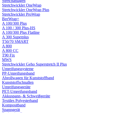
Stretchanlagen
Stretchwickler OneWrap
Stretchwickler OneWrap Plus
Stretchwickler ProWrap
BeeWrap+
A 100/300 Plus
A 100 / 300 Plus-HS
A 100/300 Plus Flatline
A 300 Superplus
T50/70 SMART
A 800
A 800 CC
T90 Fix
MWS
Stretchwickler Geho Superstretch II Plus
Umreifungssysteme
PP-Umreifungsband
Abrollwagen für Kunststoffband
Kunststoffschnallen
Umreifungsgeräte
PET-Umreifungsband
Akkuspann- & Schweißgeräte
Textiles Polyesterband
Kompositband
Spanngerät