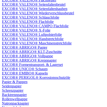
EXCOR® VALENO® Flachbeutel
EXCOR® VALENO® Seitenfaltenbeutel
EXCOR® VALENO® Seitenfaltenhauben
EXCOR® VALENO® Wiederverschlussbeutel
EXCOR® VALENO® Schlauchfolie
EXCOR® VALENO® Flachfolie
EXCOR® VALENO® CAMPO Flachfolie
EXCOR® VALENO® X-Folie
EXCOR® VALENO® Luftpolsterfolie
EXCOR® VALENO® Handstretchfolie
EXCOR® VALENO® Maschinenstretchfolie
EXCOR® ABRIGO® Papier
EXCOR® ABRIGO® KLT-Zuschnitte
EXCOR® ABRIGO® Vollpappe
EXCOR® ABRIGO® Krepppapier
EXCOR® Formentransport- & Lagerset
EXCOR® UNICO® Schaum
EXCOR® EMIBO® Kapseln
EXCOR® PERIGOL® Korrosionsschutzöle
Papier & Pappen
Seidenpapier
Schrenzpapier
Backtrennpapier
Rollenwellpappe
Natronpackpapier