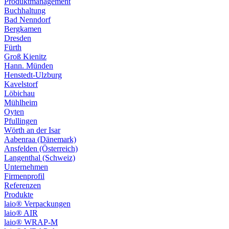
Produktmanagement
Buchhaltung
Bad Nenndorf
Bergkamen
Dresden
Fürth
Groß Kienitz
Hann. Münden
Henstedt-Ulzburg
Kavelstorf
Löbichau
Mühlheim
Oyten
Pfullingen
Wörth an der Isar
Aabenraa (Dänemark)
Ansfelden (Österreich)
Langenthal (Schweiz)
Unternehmen
Firmenprofil
Referenzen
Produkte
laio® Verpackungen
laio® AIR
laio® WRAP-M