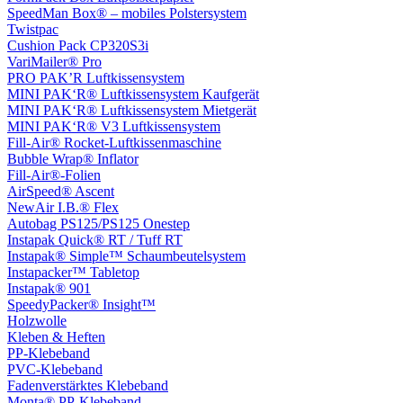
SpeedMan Box® – mobiles Polstersystem
Twistpac
Cushion Pack CP320S3i
VariMailer® Pro
PRO PAK’R Luftkissensystem
MINI PAK‘R® Luftkissensystem Kaufgerät
MINI PAK‘R® Luftkissensystem Mietgerät
MINI PAK‘R® V3 Luftkissensystem
Fill-Air® Rocket-Luftkissenmaschine
Bubble Wrap® Inflator
Fill-Air®-Folien
AirSpeed® Ascent
NewAir I.B.® Flex
Autobag PS125/PS125 Onestep
Instapak Quick® RT / Tuff RT
Instapak® Simple™ Schaumbeutelsystem
Instapacker™ Tabletop
Instapak® 901
SpeedyPacker® Insight™
Holzwolle
Kleben & Heften
PP-Klebeband
PVC-Klebeband
Fadenverstärktes Klebeband
Monta® PP-Klebeband