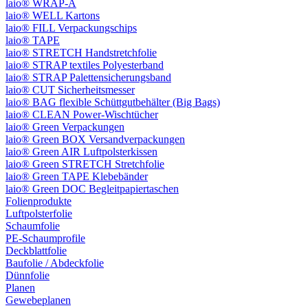
laio® WRAP-A
laio® WELL Kartons
laio® FILL Verpackungschips
laio® TAPE
laio® STRETCH Handstretchfolie
laio® STRAP textiles Polyesterband
laio® STRAP Palettensicherungsband
laio® CUT Sicherheitsmesser
laio® BAG flexible Schüttgutbehälter (Big Bags)
laio® CLEAN Power-Wischtücher
laio® Green Verpackungen
laio® Green BOX Versandverpackungen
laio® Green AIR Luftpolsterkissen
laio® Green STRETCH Stretchfolie
laio® Green TAPE Klebebänder
laio® Green DOC Begleitpapiertaschen
Folienprodukte
Luftpolsterfolie
Schaumfolie
PE-Schaumprofile
Deckblattfolie
Baufolie / Abdeckfolie
Dünnfolie
Planen
Gewebeplanen