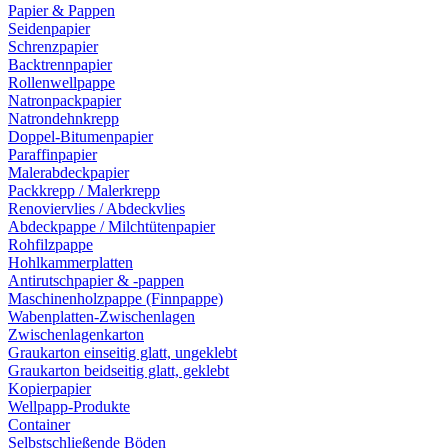
Papier & Pappen
Seidenpapier
Schrenzpapier
Backtrennpapier
Rollenwellpappe
Natronpackpapier
Natrondehnkrepp
Doppel-Bitumenpapier
Paraffinpapier
Malerabdeckpapier
Packkrepp / Malerkrepp
Renoviervlies / Abdeckvlies
Abdeckpappe / Milchtütenpapier
Rohfilzpappe
Hohlkammerplatten
Antirutschpapier & -pappen
Maschinenholzpappe (Finnpappe)
Wabenplatten-Zwischenlagen
Zwischenlagenkarton
Graukarton einseitig glatt, ungeklebt
Graukarton beidseitig glatt, geklebt
Kopierpapier
Wellpapp-Produkte
Container
Selbstschließende Böden