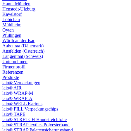
Hann. Münden
Henstedt-Ulzburg
Kavelstorf
Löbichau
Mühlheim
Oyten
Pfullingen
Wörth an der Isar
Aabenraa (Dänemark)
Ansfelden (Österreich)
Langenthal (Schweiz)
Unternehmen
Firmenprofil
Referenzen
Produkte
laio® Verpackungen
laio® AIR
laio® WRAP-M
laio® WRAP-A
laio® WELL Kartons
laio® FILL Verpackungschips
laio® TAPE
laio® STRETCH Handstretchfolie
laio® STRAP textiles Polyesterband
laio® STRAP Palettensicherungsband