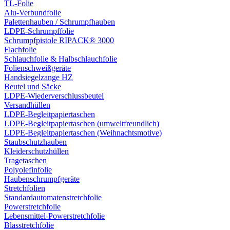
TL-Folie
Alu-Verbundfolie
Palettenhauben / Schrumpfhauben
LDPE-Schrumpffolie
Schrumpfpistole RIPACK® 3000
Flachfolie
Schlauchfolie & Halbschlauchfolie
Folienschweißgeräte
Handsiegelzange HZ
Beutel und Säcke
LDPE-Wiederverschlussbeutel
Versandhüllen
LDPE-Begleitpapiertaschen
LDPE-Begleitpapiertaschen (umweltfreundlich)
LDPE-Begleitpapiertaschen (Weihnachtsmotive)
Staubschutzhauben
Kleiderschutzhüllen
Tragetaschen
Polyolefinfolie
Haubenschrumpfgeräte
Stretchfolien
Standardautomatenstretchfolie
Powerstretchfolie
Lebensmittel-Powerstretchfolie
Blasstretchfolie