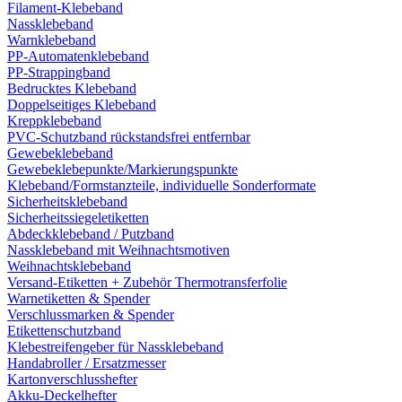
Filament-Klebeband
Nassklebeband
Warnklebeband
PP-Automatenklebeband
PP-Strappingband
Bedrucktes Klebeband
Doppelseitiges Klebeband
Kreppklebeband
PVC-Schutzband rückstandsfrei entfernbar
Gewebeklebeband
Gewebeklebepunkte/Markierungspunkte
Klebeband/Formstanzteile, individuelle Sonderformate
Sicherheitsklebeband
Sicherheitssiegeletiketten
Abdeckklebeband / Putzband
Nassklebeband mit Weihnachtsmotiven
Weihnachtsklebeband
Versand-Etiketten + Zubehör Thermotransferfolie
Warnetiketten & Spender
Verschlussmarken & Spender
Etikettenschutzband
Klebestreifengeber für Nassklebeband
Handabroller / Ersatzmesser
Kartonverschlusshefter
Akku-Deckelhefter