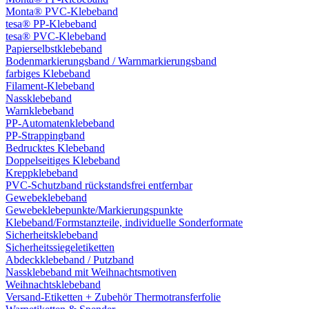
Monta® PVC-Klebeband
tesa® PP-Klebeband
tesa® PVC-Klebeband
Papierselbstklebeband
Bodenmarkierungsband / Warnmarkierungsband
farbiges Klebeband
Filament-Klebeband
Nassklebeband
Warnklebeband
PP-Automatenklebeband
PP-Strappingband
Bedrucktes Klebeband
Doppelseitiges Klebeband
Kreppklebeband
PVC-Schutzband rückstandsfrei entfernbar
Gewebeklebeband
Gewebeklebepunkte/Markierungspunkte
Klebeband/Formstanzteile, individuelle Sonderformate
Sicherheitsklebeband
Sicherheitssiegeletiketten
Abdeckklebeband / Putzband
Nassklebeband mit Weihnachtsmotiven
Weihnachtsklebeband
Versand-Etiketten + Zubehör Thermotransferfolie