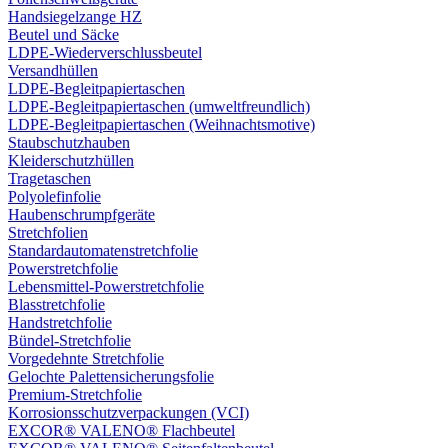
Handsiegelzange HZ
Beutel und Säcke
LDPE-Wiederverschlussbeutel
Versandhüllen
LDPE-Begleitpapiertaschen
LDPE-Begleitpapiertaschen (umweltfreundlich)
LDPE-Begleitpapiertaschen (Weihnachtsmotive)
Staubschutzhauben
Kleiderschutzhüllen
Tragetaschen
Polyolefinfolie
Haubenschrumpfgeräte
Stretchfolien
Standardautomatenstretchfolie
Powerstretchfolie
Lebensmittel-Powerstretchfolie
Blasstretchfolie
Handstretchfolie
Bündel-Stretchfolie
Vorgedehnte Stretchfolie
Gelochte Palettensicherungsfolie
Premium-Stretchfolie
Korrosionsschutzverpackungen (VCI)
EXCOR® VALENO® Flachbeutel