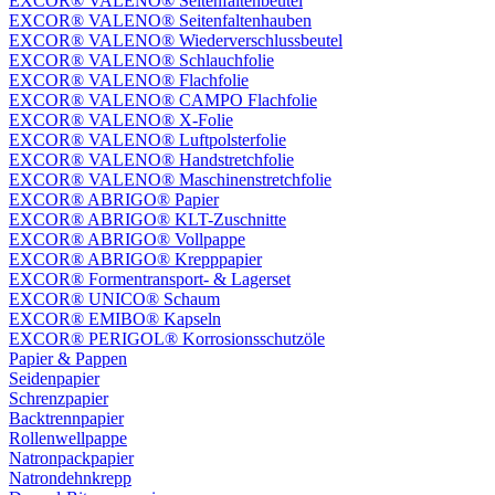
EXCOR® VALENO® Seitenfaltenbeutel
EXCOR® VALENO® Seitenfaltenhauben
EXCOR® VALENO® Wiederverschlussbeutel
EXCOR® VALENO® Schlauchfolie
EXCOR® VALENO® Flachfolie
EXCOR® VALENO® CAMPO Flachfolie
EXCOR® VALENO® X-Folie
EXCOR® VALENO® Luftpolsterfolie
EXCOR® VALENO® Handstretchfolie
EXCOR® VALENO® Maschinenstretchfolie
EXCOR® ABRIGO® Papier
EXCOR® ABRIGO® KLT-Zuschnitte
EXCOR® ABRIGO® Vollpappe
EXCOR® ABRIGO® Krepppapier
EXCOR® Formentransport- & Lagerset
EXCOR® UNICO® Schaum
EXCOR® EMIBO® Kapseln
EXCOR® PERIGOL® Korrosionsschutzöle
Papier & Pappen
Seidenpapier
Schrenzpapier
Backtrennpapier
Rollenwellpappe
Natronpackpapier
Natrondehnkrepp