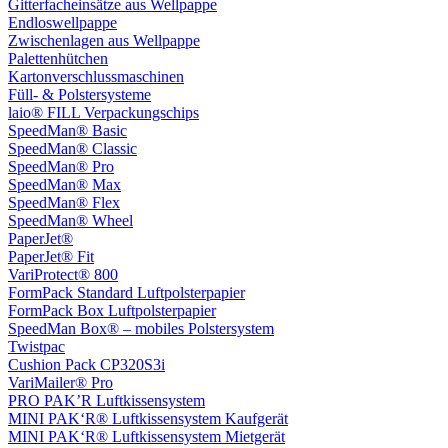
Gitterfacheinsätze aus Wellpappe
Endloswellpappe
Zwischenlagen aus Wellpappe
Palettenhütchen
Kartonverschlussmaschinen
Füll- & Polstersysteme
laio® FILL Verpackungschips
SpeedMan® Basic
SpeedMan® Classic
SpeedMan® Pro
SpeedMan® Max
SpeedMan® Flex
SpeedMan® Wheel
PaperJet®
PaperJet® Fit
VariProtect® 800
FormPack Standard Luftpolsterpapier
FormPack Box Luftpolsterpapier
SpeedMan Box® – mobiles Polstersystem
Twistpac
Cushion Pack CP320S3i
VariMailer® Pro
PRO PAK’R Luftkissensystem
MINI PAK‘R® Luftkissensystem Kaufgerät
MINI PAK‘R® Luftkissensystem Mietgerät