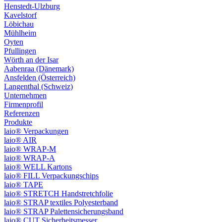
Henstedt-Ulzburg
Kavelstorf
Löbichau
Mühlheim
Oyten
Pfullingen
Wörth an der Isar
Aabenraa (Dänemark)
Ansfelden (Österreich)
Langenthal (Schweiz)
Unternehmen
Firmenprofil
Referenzen
Produkte
laio® Verpackungen
laio® AIR
laio® WRAP-M
laio® WRAP-A
laio® WELL Kartons
laio® FILL Verpackungschips
laio® TAPE
laio® STRETCH Handstretchfolie
laio® STRAP textiles Polyesterband
laio® STRAP Palettensicherungsband
laio® CUT Sicherheitsmesser