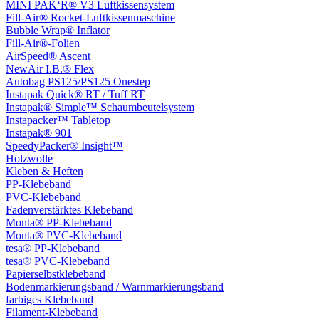
MINI PAK‘R® V3 Luftkissensystem
Fill-Air® Rocket-Luftkissenmaschine
Bubble Wrap® Inflator
Fill-Air®-Folien
AirSpeed® Ascent
NewAir I.B.® Flex
Autobag PS125/PS125 Onestep
Instapak Quick® RT / Tuff RT
Instapak® Simple™ Schaumbeutelsystem
Instapacker™ Tabletop
Instapak® 901
SpeedyPacker® Insight™
Holzwolle
Kleben & Heften
PP-Klebeband
PVC-Klebeband
Fadenverstärktes Klebeband
Monta® PP-Klebeband
Monta® PVC-Klebeband
tesa® PP-Klebeband
tesa® PVC-Klebeband
Papierselbstklebeband
Bodenmarkierungsband / Warnmarkierungsband
farbiges Klebeband
Filament-Klebeband