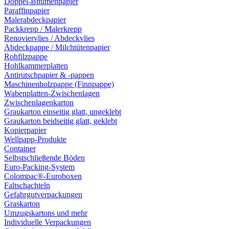
Doppel-Bitumenpapier
Paraffinpapier
Malerabdeckpapier
Packkrepp / Malerkrepp
Renoviervlies / Abdeckvlies
Abdeckpappe / Milchtütenpapier
Rohfilzpappe
Hohlkammerplatten
Antirutschpapier & -pappen
Maschinenholzpappe (Finnpappe)
Wabenplatten-Zwischenlagen
Zwischenlagenkarton
Graukarton einseitig glatt, ungeklebt
Graukarton beidseitig glatt, geklebt
Kopierpapier
Wellpapp-Produkte
Container
Selbstschließende Böden
Euro-Packing-System
Colompac®-Euroboxen
Faltschachteln
Gefahrgutverpackungen
Graskarton
Umzugskartons und mehr
Individuelle Verpackungen