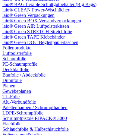
laio® BAG flexible Schüttgutbehälter (Big Bags)
laio® CLEAN Power-Wischtücher
laio® Green Verpackungen
laio® Green BOX Versandverpackungen
laio® Green AIR Luftpolsterkissen
laio® Green STRETCH Stretchfolie
laio® Green TAPE Klebebänder
laio® Green DOC Begleitpapiertaschen
Folienprodukte
Luftpolsterfolie
Schaumfolie
PE-Schaumprofile
Deckblattfolie
Baufolie / Abdeckfolie
Dünnfolie
Planen
Gewebeplanen
TL-Folie
Alu-Verbundfolie
Palettenhauben / Schrumpfhauben
LDPE-Schrumpffolie
Schrumpfpistole RIPACK® 3000
Flachfolie
Schlauchfolie & Halbschlauchfolie
Folienschweißgeräte