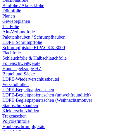
Deckblattfolie
Baufolie / Abdeckfolie
Dünnfolie
Planen
Gewebeplanen
TL-Folie
Alu-Verbundfolie
Palettenhauben / Schrumpfhauben
LDPE-Schrumpffolie
Schrumpfpistole RIPACK® 3000
Flachfolie
Schlauchfolie & Halbschlauchfolie
Folienschweißgeräte
Handsiegelzange HZ
Beutel und Säcke
LDPE-Wiederverschlussbeutel
Versandhüllen
LDPE-Begleitpapiertaschen
LDPE-Begleitpapiertaschen (umweltfreundlich)
LDPE-Begleitpapiertaschen (Weihnachtsmotive)
Staubschutzhauben
Kleiderschutzhüllen
Tragetaschen
Polyolefinfolie
Haubenschrumpfgeräte