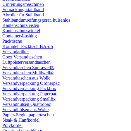
Umreifungsmaschinen
Verpackungsstahlband
Abroller für Stahlband
Stahlbandumreifungsgerät, hülsenlos
Kantenschutzleisten
Kantenschutzwinkel
Container-Lashing
Packtische
Komplett-Packtisch BASIS
Versandartikel
Coex Versandtaschen
Luftpolsterversandtaschen
Versandtaschen Suprawell®
Versandtaschen Multiwell®
Versandtaschen aus Wolle
Versandverpackung Ordnerpac
Versandverpackung Packbox
Versandverpackung Paperpac
Versandverpackung Smallfix
Versandhülsen Quattropac
Versandhülsen aus Wolle
Papier-Begleitpapiertaschen
Sisal- & Hanfkordel
Polykordel
Drahtsackverschlüsse