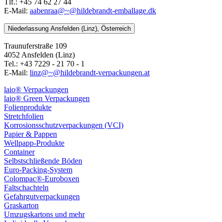
Tlf.: +45 74 62 27 44
E-Mail:
aabenraa@~@hildebrandt-emballage.dk
Niederlassung Ansfelden (Linz), Österreich
Traunuferstraße 109
4052 Ansfelden (Linz)
Tel.: +43 7229 - 21 70 - 1
E-Mail:
linz@~@hildebrandt-verpackungen.at
laio® Verpackungen
laio® Green Verpackungen
Folienprodukte
Stretchfolien
Korrosionsschutzverpackungen (VCI)
Papier & Pappen
Wellpapp-Produkte
Container
Selbstschließende Böden
Euro-Packing-System
Colompac®-Euroboxen
Faltschachteln
Gefahrgutverpackungen
Graskarton
Umzugskartons und mehr