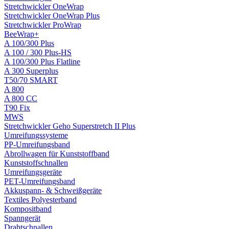
Stretchwickler OneWrap
Stretchwickler OneWrap Plus
Stretchwickler ProWrap
BeeWrap+
A 100/300 Plus
A 100 / 300 Plus-HS
A 100/300 Plus Flatline
A 300 Superplus
T50/70 SMART
A 800
A 800 CC
T90 Fix
MWS
Stretchwickler Geho Superstretch II Plus
Umreifungssysteme
PP-Umreifungsband
Abrollwagen für Kunststoffband
Kunststoffschnallen
Umreifungsgeräte
PET-Umreifungsband
Akkuspann- & Schweißgeräte
Textiles Polyesterband
Kompositband
Spanngerät
Drahtschnallen