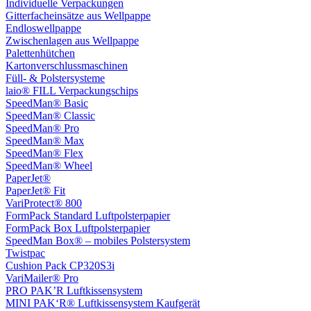
Individuelle Verpackungen
Gitterfacheinsätze aus Wellpappe
Endloswellpappe
Zwischenlagen aus Wellpappe
Palettenhütchen
Kartonverschlussmaschinen
Füll- & Polstersysteme
laio® FILL Verpackungschips
SpeedMan® Basic
SpeedMan® Classic
SpeedMan® Pro
SpeedMan® Max
SpeedMan® Flex
SpeedMan® Wheel
PaperJet®
PaperJet® Fit
VariProtect® 800
FormPack Standard Luftpolsterpapier
FormPack Box Luftpolsterpapier
SpeedMan Box® – mobiles Polstersystem
Twistpac
Cushion Pack CP320S3i
VariMailer® Pro
PRO PAK’R Luftkissensystem
MINI PAK‘R® Luftkissensystem Kaufgerät