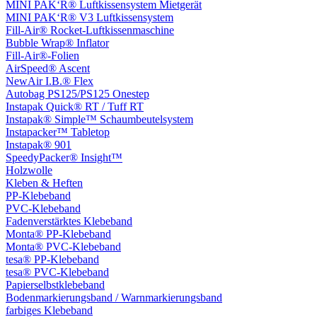
MINI PAK‘R® Luftkissensystem Mietgerät
MINI PAK‘R® V3 Luftkissensystem
Fill-Air® Rocket-Luftkissenmaschine
Bubble Wrap® Inflator
Fill-Air®-Folien
AirSpeed® Ascent
NewAir I.B.® Flex
Autobag PS125/PS125 Onestep
Instapak Quick® RT / Tuff RT
Instapak® Simple™ Schaumbeutelsystem
Instapacker™ Tabletop
Instapak® 901
SpeedyPacker® Insight™
Holzwolle
Kleben & Heften
PP-Klebeband
PVC-Klebeband
Fadenverstärktes Klebeband
Monta® PP-Klebeband
Monta® PVC-Klebeband
tesa® PP-Klebeband
tesa® PVC-Klebeband
Papierselbstklebeband
Bodenmarkierungsband / Warnmarkierungsband
farbiges Klebeband