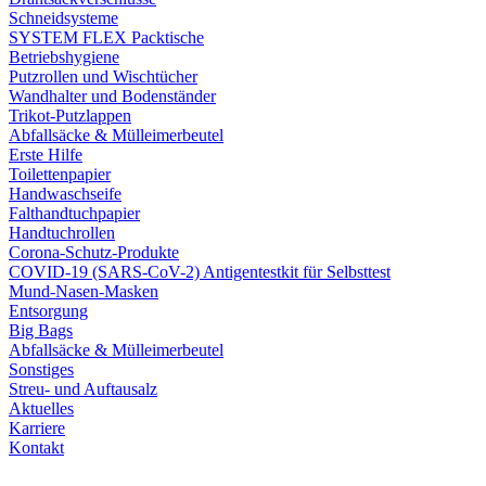
Schneidsysteme
SYSTEM FLEX Packtische
Betriebshygiene
Putzrollen und Wischtücher
Wandhalter und Bodenständer
Trikot-Putzlappen
Abfallsäcke & Mülleimerbeutel
Erste Hilfe
Toilettenpapier
Handwaschseife
Falthandtuchpapier
Handtuchrollen
Corona-Schutz-Produkte
COVID-19 (SARS-CoV-2) Antigentestkit für Selbsttest
Mund-Nasen-Masken
Entsorgung
Big Bags
Abfallsäcke & Mülleimerbeutel
Sonstiges
Streu- und Auftausalz
Aktuelles
Karriere
Kontakt