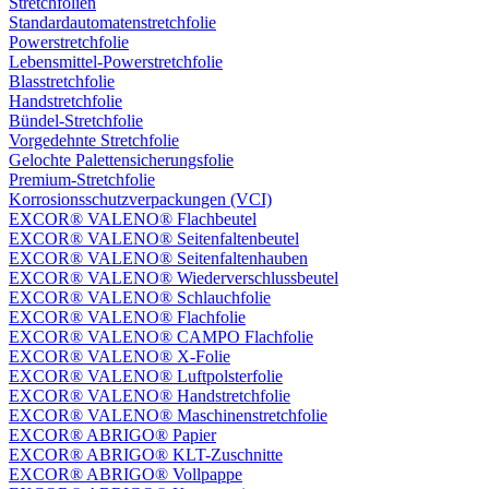
Stretchfolien
Standardautomatenstretchfolie
Powerstretchfolie
Lebensmittel-Powerstretchfolie
Blasstretchfolie
Handstretchfolie
Bündel-Stretchfolie
Vorgedehnte Stretchfolie
Gelochte Palettensicherungsfolie
Premium-Stretchfolie
Korrosionsschutzverpackungen (VCI)
EXCOR® VALENO® Flachbeutel
EXCOR® VALENO® Seitenfaltenbeutel
EXCOR® VALENO® Seitenfaltenhauben
EXCOR® VALENO® Wiederverschlussbeutel
EXCOR® VALENO® Schlauchfolie
EXCOR® VALENO® Flachfolie
EXCOR® VALENO® CAMPO Flachfolie
EXCOR® VALENO® X-Folie
EXCOR® VALENO® Luftpolsterfolie
EXCOR® VALENO® Handstretchfolie
EXCOR® VALENO® Maschinenstretchfolie
EXCOR® ABRIGO® Papier
EXCOR® ABRIGO® KLT-Zuschnitte
EXCOR® ABRIGO® Vollpappe