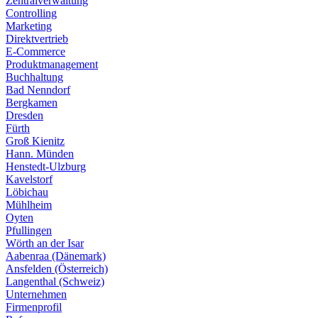
Zentralverwaltung
Controlling
Marketing
Direktvertrieb
E-Commerce
Produktmanagement
Buchhaltung
Bad Nenndorf
Bergkamen
Dresden
Fürth
Groß Kienitz
Hann. Münden
Henstedt-Ulzburg
Kavelstorf
Löbichau
Mühlheim
Oyten
Pfullingen
Wörth an der Isar
Aabenraa (Dänemark)
Ansfelden (Österreich)
Langenthal (Schweiz)
Unternehmen
Firmenprofil