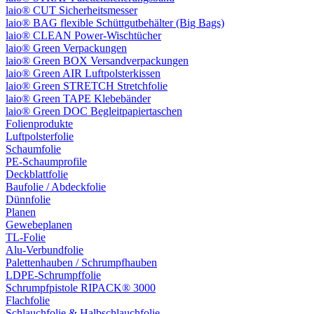
laio® CUT Sicherheitsmesser
laio® BAG flexible Schüttgutbehälter (Big Bags)
laio® CLEAN Power-Wischtücher
laio® Green Verpackungen
laio® Green BOX Versandverpackungen
laio® Green AIR Luftpolsterkissen
laio® Green STRETCH Stretchfolie
laio® Green TAPE Klebebänder
laio® Green DOC Begleitpapiertaschen
Folienprodukte
Luftpolsterfolie
Schaumfolie
PE-Schaumprofile
Deckblattfolie
Baufolie / Abdeckfolie
Dünnfolie
Planen
Gewebeplanen
TL-Folie
Alu-Verbundfolie
Palettenhauben / Schrumpfhauben
LDPE-Schrumpffolie
Schrumpfpistole RIPACK® 3000
Flachfolie
Schlauchfolie & Halbschlauchfolie