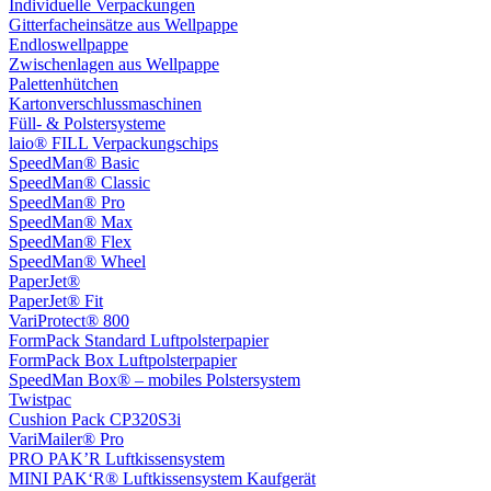
Individuelle Verpackungen
Gitterfacheinsätze aus Wellpappe
Endloswellpappe
Zwischenlagen aus Wellpappe
Palettenhütchen
Kartonverschlussmaschinen
Füll- & Polstersysteme
laio® FILL Verpackungschips
SpeedMan® Basic
SpeedMan® Classic
SpeedMan® Pro
SpeedMan® Max
SpeedMan® Flex
SpeedMan® Wheel
PaperJet®
PaperJet® Fit
VariProtect® 800
FormPack Standard Luftpolsterpapier
FormPack Box Luftpolsterpapier
SpeedMan Box® – mobiles Polstersystem
Twistpac
Cushion Pack CP320S3i
VariMailer® Pro
PRO PAK’R Luftkissensystem
MINI PAK‘R® Luftkissensystem Kaufgerät