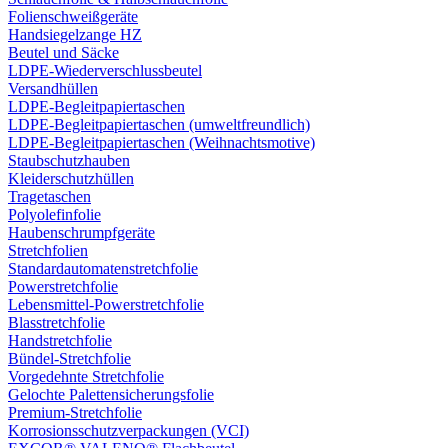
Folienschweißgeräte
Handsiegelzange HZ
Beutel und Säcke
LDPE-Wiederverschlussbeutel
Versandhüllen
LDPE-Begleitpapiertaschen
LDPE-Begleitpapiertaschen (umweltfreundlich)
LDPE-Begleitpapiertaschen (Weihnachtsmotive)
Staubschutzhauben
Kleiderschutzhüllen
Tragetaschen
Polyolefinfolie
Haubenschrumpfgeräte
Stretchfolien
Standardautomatenstretchfolie
Powerstretchfolie
Lebensmittel-Powerstretchfolie
Blasstretchfolie
Handstretchfolie
Bündel-Stretchfolie
Vorgedehnte Stretchfolie
Gelochte Palettensicherungsfolie
Premium-Stretchfolie
Korrosionsschutzverpackungen (VCI)