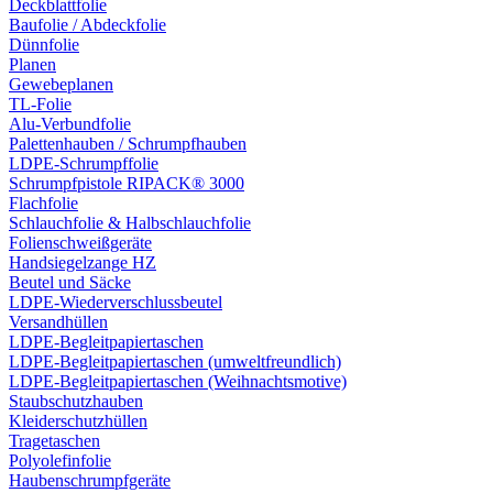
Deckblattfolie
Baufolie / Abdeckfolie
Dünnfolie
Planen
Gewebeplanen
TL-Folie
Alu-Verbundfolie
Palettenhauben / Schrumpfhauben
LDPE-Schrumpffolie
Schrumpfpistole RIPACK® 3000
Flachfolie
Schlauchfolie & Halbschlauchfolie
Folienschweißgeräte
Handsiegelzange HZ
Beutel und Säcke
LDPE-Wiederverschlussbeutel
Versandhüllen
LDPE-Begleitpapiertaschen
LDPE-Begleitpapiertaschen (umweltfreundlich)
LDPE-Begleitpapiertaschen (Weihnachtsmotive)
Staubschutzhauben
Kleiderschutzhüllen
Tragetaschen
Polyolefinfolie
Haubenschrumpfgeräte