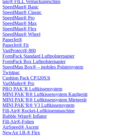
laio® FILL Verpackungschips
SpeedMan® Basic
SpeedMan® Classic
SpeedMan® Pro
SpeedMan® Max
SpeedMan® Flex
SpeedMan® Wheel
PaperJet®
PaperJet® Fit
VariProtect® 800
FormPack Standard Luftpolsterpapier
FormPack Box Luftpolsterpapier
SpeedMan Box® – mobiles Polstersystem
Twistpac
Cushion Pack CP320S3i
VariMailer® Pro
PRO PAK’R Luftkissensystem
MINI PAK‘R® Luftkissensystem Kaufgerät
MINI PAK‘R® Luftkissensystem Mietgerät
MINI PAK‘R® V3 Luftkissensystem
Fill-Air® Rocket-Luftkissenmaschine
Bubble Wrap® Inflator
Fill-Air®-Folien
AirSpeed® Ascent
NewAir I.B.® Flex