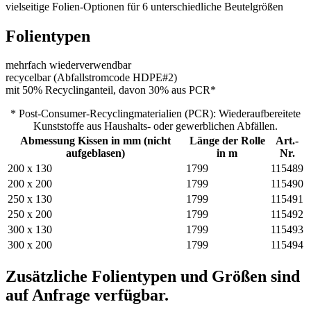
vielseitige Folien-Optionen für 6 unterschiedliche Beutelgrößen
Folientypen
mehrfach wiederverwendbar
recycelbar (Abfallstromcode HDPE#2)
mit 50% Recyclinganteil, davon 30% aus PCR*
* Post-Consumer-Recyclingmaterialien (PCR): Wiederaufbereitete
Kunststoffe aus Haushalts- oder gewerblichen Abfällen.
Abmessung Kissen in mm (nicht
Länge der Rolle
Art.-
aufgeblasen)
in m
Nr.
200 x 130
1799
115489
200 x 200
1799
115490
250 x 130
1799
115491
250 x 200
1799
115492
300 x 130
1799
115493
300 x 200
1799
115494
Zusätzliche Folientypen und Größen sind
auf Anfrage verfügbar.