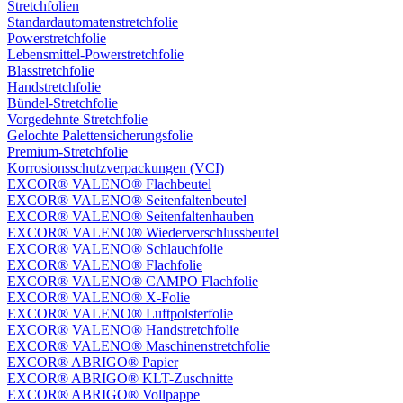
Stretchfolien
Standardautomatenstretchfolie
Powerstretchfolie
Lebensmittel-Powerstretchfolie
Blasstretchfolie
Handstretchfolie
Bündel-Stretchfolie
Vorgedehnte Stretchfolie
Gelochte Palettensicherungsfolie
Premium-Stretchfolie
Korrosionsschutzverpackungen (VCI)
EXCOR® VALENO® Flachbeutel
EXCOR® VALENO® Seitenfaltenbeutel
EXCOR® VALENO® Seitenfaltenhauben
EXCOR® VALENO® Wiederverschlussbeutel
EXCOR® VALENO® Schlauchfolie
EXCOR® VALENO® Flachfolie
EXCOR® VALENO® CAMPO Flachfolie
EXCOR® VALENO® X-Folie
EXCOR® VALENO® Luftpolsterfolie
EXCOR® VALENO® Handstretchfolie
EXCOR® VALENO® Maschinenstretchfolie
EXCOR® ABRIGO® Papier
EXCOR® ABRIGO® KLT-Zuschnitte
EXCOR® ABRIGO® Vollpappe