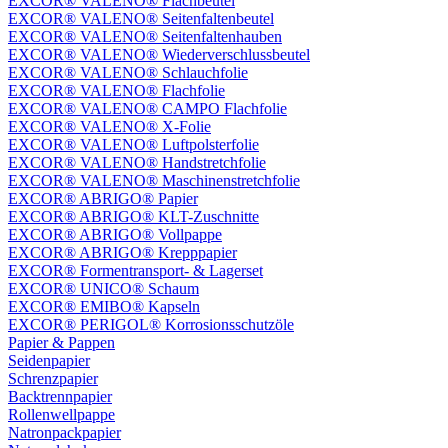
EXCOR® VALENO® Flachbeutel
EXCOR® VALENO® Seitenfaltenbeutel
EXCOR® VALENO® Seitenfaltenhauben
EXCOR® VALENO® Wiederverschlussbeutel
EXCOR® VALENO® Schlauchfolie
EXCOR® VALENO® Flachfolie
EXCOR® VALENO® CAMPO Flachfolie
EXCOR® VALENO® X-Folie
EXCOR® VALENO® Luftpolsterfolie
EXCOR® VALENO® Handstretchfolie
EXCOR® VALENO® Maschinenstretchfolie
EXCOR® ABRIGO® Papier
EXCOR® ABRIGO® KLT-Zuschnitte
EXCOR® ABRIGO® Vollpappe
EXCOR® ABRIGO® Krepppapier
EXCOR® Formentransport- & Lagerset
EXCOR® UNICO® Schaum
EXCOR® EMIBO® Kapseln
EXCOR® PERIGOL® Korrosionsschutzöle
Papier & Pappen
Seidenpapier
Schrenzpapier
Backtrennpapier
Rollenwellpappe
Natronpackpapier