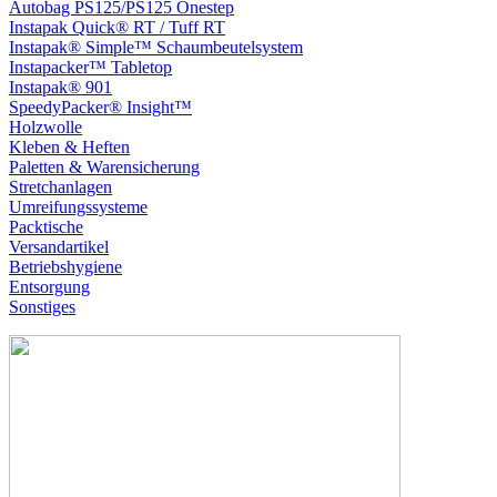
Autobag PS125/PS125 Onestep
Instapak Quick® RT / Tuff RT
Instapak® Simple™ Schaumbeutelsystem
Instapacker™ Tabletop
Instapak® 901
SpeedyPacker® Insight™
Holzwolle
Kleben & Heften
Paletten & Warensicherung
Stretchanlagen
Umreifungssysteme
Packtische
Versandartikel
Betriebshygiene
Entsorgung
Sonstiges