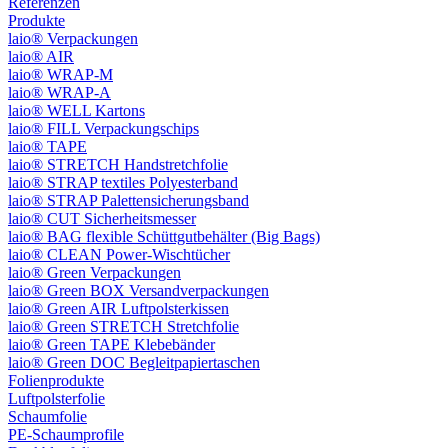
Referenzen
Produkte
laio® Verpackungen
laio® AIR
laio® WRAP-M
laio® WRAP-A
laio® WELL Kartons
laio® FILL Verpackungschips
laio® TAPE
laio® STRETCH Handstretchfolie
laio® STRAP textiles Polyesterband
laio® STRAP Palettensicherungsband
laio® CUT Sicherheitsmesser
laio® BAG flexible Schüttgutbehälter (Big Bags)
laio® CLEAN Power-Wischtücher
laio® Green Verpackungen
laio® Green BOX Versandverpackungen
laio® Green AIR Luftpolsterkissen
laio® Green STRETCH Stretchfolie
laio® Green TAPE Klebebänder
laio® Green DOC Begleitpapiertaschen
Folienprodukte
Luftpolsterfolie
Schaumfolie
PE-Schaumprofile