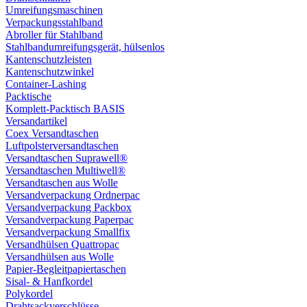
Umreifungsmaschinen
Verpackungsstahlband
Abroller für Stahlband
Stahlbandumreifungsgerät, hülsenlos
Kantenschutzleisten
Kantenschutzwinkel
Container-Lashing
Packtische
Komplett-Packtisch BASIS
Versandartikel
Coex Versandtaschen
Luftpolsterversandtaschen
Versandtaschen Suprawell®
Versandtaschen Multiwell®
Versandtaschen aus Wolle
Versandverpackung Ordnerpac
Versandverpackung Packbox
Versandverpackung Paperpac
Versandverpackung Smallfix
Versandhülsen Quattropac
Versandhülsen aus Wolle
Papier-Begleitpapiertaschen
Sisal- & Hanfkordel
Polykordel
Drahtsackverschlüsse