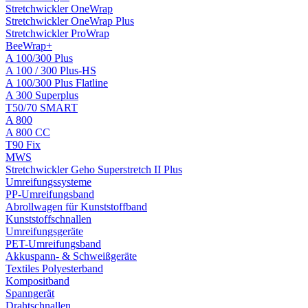
Stretchwickler OneWrap
Stretchwickler OneWrap Plus
Stretchwickler ProWrap
BeeWrap+
A 100/300 Plus
A 100 / 300 Plus-HS
A 100/300 Plus Flatline
A 300 Superplus
T50/70 SMART
A 800
A 800 CC
T90 Fix
MWS
Stretchwickler Geho Superstretch II Plus
Umreifungssysteme
PP-Umreifungsband
Abrollwagen für Kunststoffband
Kunststoffschnallen
Umreifungsgeräte
PET-Umreifungsband
Akkuspann- & Schweißgeräte
Textiles Polyesterband
Kompositband
Spanngerät
Drahtschnallen