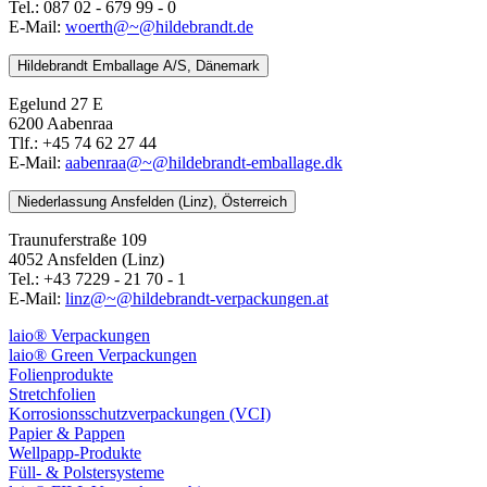
Tel.: 087 02 - 679 99 - 0
E-Mail:
woerth@~@hildebrandt.de
Hildebrandt Emballage A/S, Dänemark
Egelund 27 E
6200 Aabenraa
Tlf.: +45 74 62 27 44
E-Mail:
aabenraa@~@hildebrandt-emballage.dk
Niederlassung Ansfelden (Linz), Österreich
Traunuferstraße 109
4052 Ansfelden (Linz)
Tel.: +43 7229 - 21 70 - 1
E-Mail:
linz@~@hildebrandt-verpackungen.at
laio® Verpackungen
laio® Green Verpackungen
Folienprodukte
Stretchfolien
Korrosionsschutzverpackungen (VCI)
Papier & Pappen
Wellpapp-Produkte
Füll- & Polstersysteme