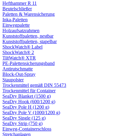
Hefthammer R 11
Beutelschließer
Paletten & Warensicherung
Inka-Paletten
Einwegpalette
Holzaufsatzrahmen
Kunststoffpaletten, nestbar
Kunststoffpaletten, stapelbar
ShockWatch® Label
ShockWatch® 2
TiltWatch® XTR
PE-Palettensicherungsband
Antirutschmatte
Block-Out-Spray
Staupolster
Trockenmittel gemäß DIN 55473
Trockenmittel für Container
SeaDry Blanket (1500 g)
SeaDry Hook (600/1200 g)
SeaDry Pole H (1200 g)
SeaDry Pole V (1000/1200 g)
SeaDry Single (125 g)
SeaDry Strip (750 g)
Einweg-Containerschloss
Stretchanlagen