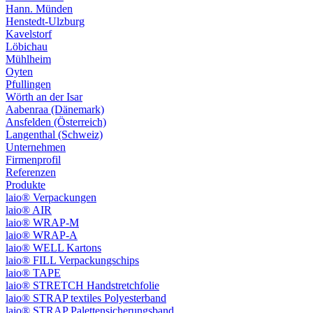
Hann. Münden
Henstedt-Ulzburg
Kavelstorf
Löbichau
Mühlheim
Oyten
Pfullingen
Wörth an der Isar
Aabenraa (Dänemark)
Ansfelden (Österreich)
Langenthal (Schweiz)
Unternehmen
Firmenprofil
Referenzen
Produkte
laio® Verpackungen
laio® AIR
laio® WRAP-M
laio® WRAP-A
laio® WELL Kartons
laio® FILL Verpackungschips
laio® TAPE
laio® STRETCH Handstretchfolie
laio® STRAP textiles Polyesterband
laio® STRAP Palettensicherungsband