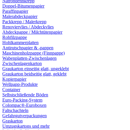
Natrondehnkrepp
Doppel-Bitumenpapier
Paraffinpapier
Malerabdeckpapier
Packkrepp / Malerkrepp
Renoviervlies / Abdeckvlies
Abdeckpappe / Milchtütenpapier
Rohfilzpappe
Hohlkammerplatten
Antirutschpapier & -pappen
Maschinenholzpappe (Finnpappe)
Wabenplatten-Zwischenlagen
Zwischenlagenkarton
Graukarton einseitig glatt, ungeklebt
Graukarton beidseitig glatt, geklebt
Kopierpapier
Wellpapp-Produkte
Container
Selbstschließende Böden
Euro-Packing-System
Colompac®-Euroboxen
Faltschachteln
Gefahrgutverpackungen
Graskarton
Umzugskartons und mehr