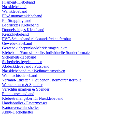
Filament-Klebeband
Nassklebeband
Warnklebeband
PP-Automatenklebeband
PP-Strappingband
Bedrucktes Klebeband
Doppelseitiges Klebeband
Kreppklebeband
PVC-Schutzband rückstandsfrei entfernbar
Gewebeklebeband
Gewebeklebepunkte/Markierungspunkte
Klebeband/Formstanzteile, individuelle Sonderformate
Sicherheitsklebeband
Sicherheitssiegeletiketten
Abdeckklebeband / Putzband
Nassklebeband mit Weihnachtsmotiven
Weihnachtsklebeband
Versand-Etiketten + Zubehör Thermotransferfolie
Warnetiketten & Spender
Verschlussmarken & Spender
Etikettenschutzband
Klebestreifengeber für Nassklebeband
Handabroller / Ersatzmesser
Kartonverschlusshefter
Akku-Deckelhefter