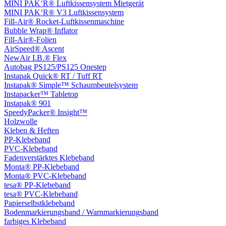
MINI PAK‘R® Luftkissensystem Mietgerät
MINI PAK‘R® V3 Luftkissensystem
Fill-Air® Rocket-Luftkissenmaschine
Bubble Wrap® Inflator
Fill-Air®-Folien
AirSpeed® Ascent
NewAir I.B.® Flex
Autobag PS125/PS125 Onestep
Instapak Quick® RT / Tuff RT
Instapak® Simple™ Schaumbeutelsystem
Instapacker™ Tabletop
Instapak® 901
SpeedyPacker® Insight™
Holzwolle
Kleben & Heften
PP-Klebeband
PVC-Klebeband
Fadenverstärktes Klebeband
Monta® PP-Klebeband
Monta® PVC-Klebeband
tesa® PP-Klebeband
tesa® PVC-Klebeband
Papierselbstklebeband
Bodenmarkierungsband / Warnmarkierungsband
farbiges Klebeband