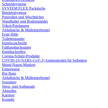
Schneidsysteme
SYSTEM FLEX Packtische
Betriebshygiene
Putzrollen und Wischtücher
Wandhalter und Bodenständer
Trikot-Putzlappen
Abfallsäcke & Mülleimerbeutel
Erste Hilfe
Toilettenpapier
Handwaschseife
Falthandtuchpapier
Handtuchrollen
Corona-Schutz-Produkte
COVID-19 (SARS-CoV-2) Antigentestkit für Selbsttest
Mund-Nasen-Masken
Entsorgung
Big Bags
Abfallsäcke & Mülleimerbeutel
Sonstiges
Streu- und Auftausalz
Aktuelles
Karriere
Kontakt