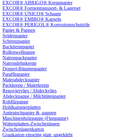
EXCOR® ABRIGO® Krepppapier
EXCOR® Formentransport- & Lagerset
EXCOR® UNICO® Schaum
EXCOR® EMIBO® Kapseln
EXCOR® PERIGOL® Korrosionsschutzöle
Papier & Pappen
Seidenpapier
Schrenzpapier
Backtrennpapier
Rollenwellpappe
Natronpackpapier
Natrondehnkrepp
Doppel-Bitumenpapier
Paraffinpapier
Malerabdeckpapier
Packkrepp / Malerkrepp
Renoviervlies / Abdeckvlies
Abdeckpappe / Milchtütenpapier
Rohfilzpappe
Hohlkammerplatten
Antirutschpapier & -pappen
Maschinenholzpappe (Finnpappe)
Wabenplatten-Zwischenlagen
Zwischenlagenkarton
Graukarton einseitig glatt, ungeklebt